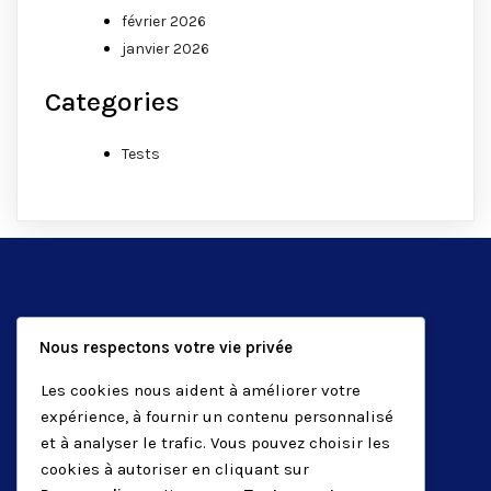
février 2026
janvier 2026
Categories
Tests
Home PSP
Nous respectons votre vie privée
Ce site est dédié à la critique et à l'analyse des jeux
Les cookies nous aident à améliorer votre
PlayStation Portable. Je fournis aux joueurs des
expérience, à fournir un contenu personnalisé
informations sur les jeux que j'ai testé.
et à analyser le trafic. Vous pouvez choisir les
Liens Utiles
cookies à autoriser en cliquant sur