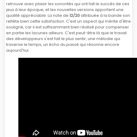
retrouve avec plaisir les sonorités qui ont fait le succès de ces
jeux à leur époque, et les nouvelles versions apportent une
qualité appréciable. La note de
12/20
attribuée à la bande son
reflète bien cette satisfaction. C'est un aspect qui mérite d'être
souligné, car il est suffisamment bien réalisé pour compenser
en partie les lacunes ailleurs. C'est peut-être là que le travail
des développeurs s'est fait le plus sentir, une mélodie qui
traverse le temps, un écho du passé qui résonne encore
aujourd'hui.