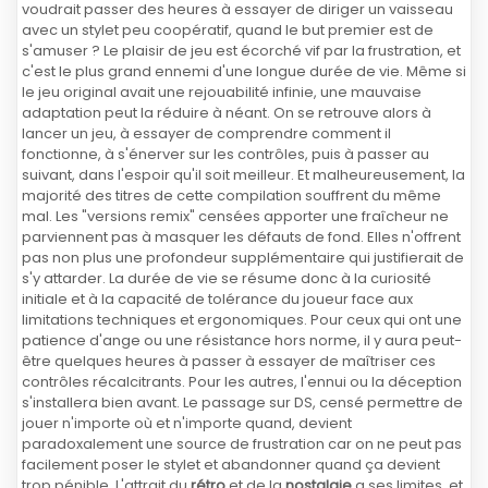
voudrait passer des heures à essayer de diriger un vaisseau
avec un stylet peu coopératif, quand le but premier est de
s'amuser ? Le plaisir de jeu est écorché vif par la frustration, et
c'est le plus grand ennemi d'une longue durée de vie. Même si
le jeu original avait une rejouabilité infinie, une mauvaise
adaptation peut la réduire à néant. On se retrouve alors à
lancer un jeu, à essayer de comprendre comment il
fonctionne, à s'énerver sur les contrôles, puis à passer au
suivant, dans l'espoir qu'il soit meilleur. Et malheureusement, la
majorité des titres de cette compilation souffrent du même
mal. Les "versions remix" censées apporter une fraîcheur ne
parviennent pas à masquer les défauts de fond. Elles n'offrent
pas non plus une profondeur supplémentaire qui justifierait de
s'y attarder. La durée de vie se résume donc à la curiosité
initiale et à la capacité de tolérance du joueur face aux
limitations techniques et ergonomiques. Pour ceux qui ont une
patience d'ange ou une résistance hors norme, il y aura peut-
être quelques heures à passer à essayer de maîtriser ces
contrôles récalcitrants. Pour les autres, l'ennui ou la déception
s'installera bien avant. Le passage sur DS, censé permettre de
jouer n'importe où et n'importe quand, devient
paradoxalement une source de frustration car on ne peut pas
facilement poser le stylet et abandonner quand ça devient
trop pénible. L'attrait du
rétro
et de la
nostalgie
a ses limites, et