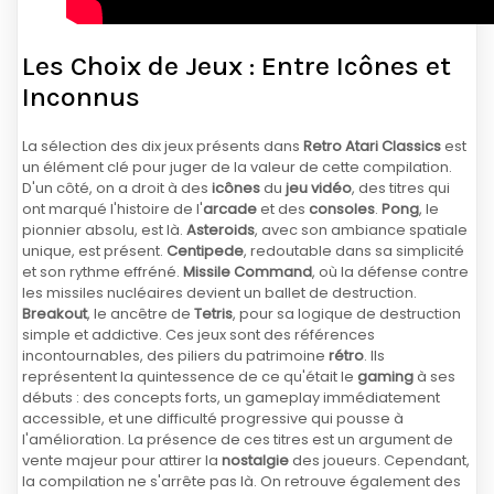
Les Choix de Jeux : Entre Icônes et
Inconnus
La sélection des dix jeux présents dans
Retro Atari Classics
est
un élément clé pour juger de la valeur de cette compilation.
D'un côté, on a droit à des
icônes
du
jeu vidéo
, des titres qui
ont marqué l'histoire de l'
arcade
et des
consoles
.
Pong
, le
pionnier absolu, est là.
Asteroids
, avec son ambiance spatiale
unique, est présent.
Centipede
, redoutable dans sa simplicité
et son rythme effréné.
Missile Command
, où la défense contre
les missiles nucléaires devient un ballet de destruction.
Breakout
, le ancêtre de
Tetris
, pour sa logique de destruction
simple et addictive. Ces jeux sont des références
incontournables, des piliers du patrimoine
rétro
. Ils
représentent la quintessence de ce qu'était le
gaming
à ses
débuts : des concepts forts, un gameplay immédiatement
accessible, et une difficulté progressive qui pousse à
l'amélioration. La présence de ces titres est un argument de
vente majeur pour attirer la
nostalgie
des joueurs. Cependant,
la compilation ne s'arrête pas là. On retrouve également des