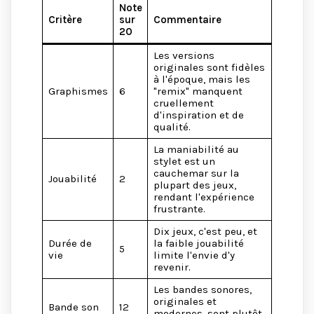
Note
Critère
sur
Commentaire
20
Les versions
originales sont fidèles
à l'époque, mais les
Graphismes
6
"remix" manquent
cruellement
d'inspiration et de
qualité.
La maniabilité au
stylet est un
cauchemar sur la
Jouabilité
2
plupart des jeux,
rendant l'expérience
frustrante.
Dix jeux, c'est peu, et
Durée de
la faible jouabilité
5
vie
limite l'envie d'y
revenir.
Les bandes sonores,
originales et
Bande son
12
modernes, sont plutôt