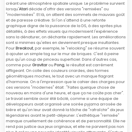
créant une atmosphère spatiale unique. Le problème survient
lorsqu'
Atari
décide d'offrir des versions "remixées" ou
"modernisées". Et là, on atteint des sommets de mauvais goût
et de paresse créative. Si l'on s'attend à une refonte
graphique digne de la puissance de la DS, à des sprites plus
détaillés, à des effets visuels qui modernisent l'expérience
sans la dénaturer, on déchante rapidement. Les améliorations
sont si minimes qu'elles en deviennent presque insultantes.
Pour
Breakout
, par exemple, le "relooking" se résume souvent
à ajouter un simple tag sur le mur de briques. C'est à peine
plus qu'un coup de pinceau superficiel. Dans d'autres cas,
comme pour
Gravitar
ou
Pong
, le résultat est carrément
affligeant. On colle des couleurs criardes, des formes
géométriques moches, le tout avec un manque flagrant
d'harmonie. On a l'impression que le cahier des charges pour
ces versions "modernes" était : "Faites quelque chose de
nouveau en moins d'une heure, et que ça ne coûte pas cher".
Le travail semble avoir été bâclé, comme si une équipe de
développeurs avait organisé une soirée pyjama arrosée de
bière et qu'on leur avait donné la tâche de "rafraîchir" dix jeux
légendaires avant le petit-déjeuner. L'esthétique "remixée"
manque cruellement de cohérence et de personnalité. Elle ne
rend pas justice aux jeux originaux, et elle ne parvient pas non