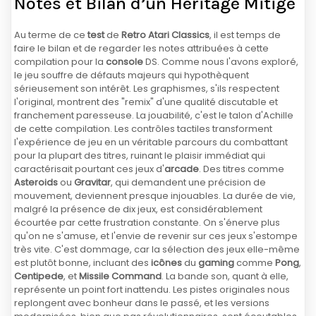
Notes et Bilan d’un Héritage Mitigé
Au terme de ce
test
de
Retro Atari Classics
, il est temps de
faire le bilan et de regarder les notes attribuées à cette
compilation pour la
console
DS. Comme nous l'avons exploré,
le jeu souffre de défauts majeurs qui hypothèquent
sérieusement son intérêt. Les graphismes, s'ils respectent
l'original, montrent des "remix" d'une qualité discutable et
franchement paresseuse. La jouabilité, c'est le talon d'Achille
de cette compilation. Les contrôles tactiles transforment
l'expérience de jeu en un véritable parcours du combattant
pour la plupart des titres, ruinant le plaisir immédiat qui
caractérisait pourtant ces jeux d'
arcade
. Des titres comme
Asteroids
ou
Gravitar
, qui demandent une précision de
mouvement, deviennent presque injouables. La durée de vie,
malgré la présence de dix jeux, est considérablement
écourtée par cette frustration constante. On s'énerve plus
qu'on ne s'amuse, et l'envie de revenir sur ces jeux s'estompe
très vite. C'est dommage, car la sélection des jeux elle-même
est plutôt bonne, incluant des
icônes
du
gaming
comme
Pong
,
Centipede
, et
Missile Command
. La bande son, quant à elle,
représente un point fort inattendu. Les pistes originales nous
replongent avec bonheur dans le passé, et les versions