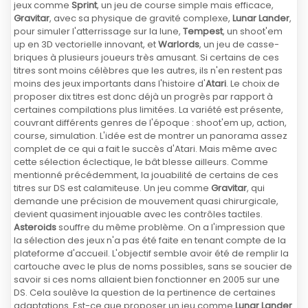
jeux comme
Sprint
, un jeu de course simple mais efficace,
Gravitar
, avec sa physique de gravité complexe,
Lunar Lander
,
pour simuler l'atterrissage sur la lune,
Tempest
, un shoot'em
up en 3D vectorielle innovant, et
Warlords
, un jeu de casse-
briques à plusieurs joueurs très amusant. Si certains de ces
titres sont moins célèbres que les autres, ils n'en restent pas
moins des jeux importants dans l'histoire d'
Atari
. Le choix de
proposer dix titres est donc déjà un progrès par rapport à
certaines compilations plus limitées. La variété est présente,
couvrant différents genres de l'époque : shoot'em up, action,
course, simulation. L'idée est de montrer un panorama assez
complet de ce qui a fait le succès d'Atari. Mais même avec
cette sélection éclectique, le bât blesse ailleurs. Comme
mentionné précédemment, la jouabilité de certains de ces
titres sur DS est calamiteuse. Un jeu comme
Gravitar
, qui
demande une précision de mouvement quasi chirurgicale,
devient quasiment injouable avec les contrôles tactiles.
Asteroids
souffre du même problème. On a l'impression que
la sélection des jeux n'a pas été faite en tenant compte de la
plateforme d'accueil. L'objectif semble avoir été de remplir la
cartouche avec le plus de noms possibles, sans se soucier de
savoir si ces noms allaient bien fonctionner en 2005 sur une
DS. Cela soulève la question de la pertinence de certaines
adaptations. Est-ce que proposer un jeu comme
Lunar Lander