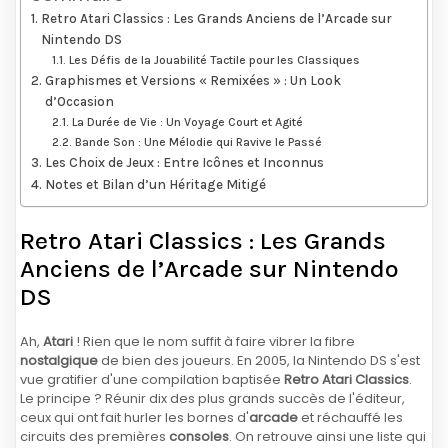
Retro Atari Classics : Les Grands Anciens de l’Arcade sur
Nintendo DS
Les Défis de la Jouabilité Tactile pour les Classiques
Graphismes et Versions « Remixées » : Un Look
d’Occasion
La Durée de Vie : Un Voyage Court et Agité
Bande Son : Une Mélodie qui Ravive le Passé
Les Choix de Jeux : Entre Icônes et Inconnus
Notes et Bilan d’un Héritage Mitigé
Retro Atari Classics : Les Grands
Anciens de l’Arcade sur Nintendo
DS
Ah,
Atari
! Rien que le nom suffit à faire vibrer la fibre
nostalgique
de bien des joueurs. En 2005, la Nintendo DS s'est
vue gratifier d'une compilation baptisée
Retro Atari Classics
.
Le principe ? Réunir dix des plus grands succès de l'éditeur,
ceux qui ont fait hurler les bornes d'
arcade
et réchauffé les
circuits des premières
consoles
. On retrouve ainsi une liste qui