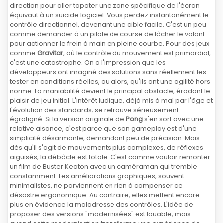
direction pour aller tapoter une zone spécifique de l'écran
équivaut à un suicide logiciel. Vous perdez instantanément le
contrôle directionnel, devenant une cible facile. C'est un peu
comme demander à un pilote de course de lâcher le volant
pour actionner le frein à main en pleine courbe. Pour des jeux
comme
Gravitar
, où le contrôle du mouvement est primordial,
c'est une catastrophe. On a l'impression que les
développeurs ont imaginé des solutions sans réellement les
tester en conditions réelles, ou alors, qu'ils ont une agilité hors
norme. La maniabilité devient le principal obstacle, érodant le
plaisir de jeu initial. L'intérêt ludique, déjà mis à mal par l'âge et
l'évolution des standards, se retrouve sérieusement
égratigné. Si la version originale de
Pong
s'en sort avec une
relative aisance, c'est parce que son gameplay est d'une
simplicité désarmante, demandant peu de précision. Mais
dès qu'il s'agit de mouvements plus complexes, de réflexes
aiguisés, la débâcle est totale. C'est comme vouloir remonter
un film de Buster Keaton avec un caméraman qui tremble
constamment. Les améliorations graphiques, souvent
minimalistes, ne parviennent en rien à compenser ce
désastre ergonomique. Au contraire, elles mettent encore
plus en évidence la maladresse des contrôles. L'idée de
proposer des versions "modernisées" est louable, mais