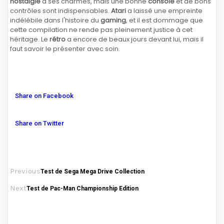
nostalgie
a ses charmes, mais une bonne
console
et de bons
contrôles sont indispensables.
Atari
a laissé une empreinte
indélébile dans l'histoire du
gaming
, et il est dommage que
cette compilation ne rende pas pleinement justice à cet
héritage. Le
rétro
a encore de beaux jours devant lui, mais il
faut savoir le présenter avec soin.
Share on Facebook
Share on Twitter
Previous
Test de Sega Mega Drive Collection
Next
Test de Pac-Man Championship Edition