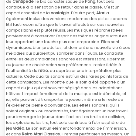
de
Centipede
, le bip caractéristique de
Pong
, tout cela
contribue à la sensation de retour dans le passé. C'est un
aspect essentiel de la
nostalgie
. D'autre part,
Atari
a
également inclus des versions modernes des pistes sonores.
Et il faut reconnaître que le travail effectué sur ces nouvelles
compositions est plutôt réussi. Les musiques réorchestrées
parviennent à conserver l'esprit des thèmes originaux tout en
leur apportant une touche plus contemporaine. Elles sont
dynamiques, bien produites, et donnent une nouvelle vie à ces
mélodies qui auraient pu sombrer dans l'oubli. Le contraste
entre les deux ambiances sonores est intéressant. Il permet
au joueur de choisir selon ses préférences : rester fidèle à
l'authenticité du
rétro
, ou apprécier une interprétation plus
actuelle. Cette dualité sonore est l'un des rares points forts de
cette compilation. Elle montre que le soin a été apporté à un
aspect du jeu qui est souvent négligé dans les adaptations
hâtives. L'impact émotionnel de la musique est indéniable, et
ici, elle parvient à transporter le joueur, même si le reste de
l'expérience peine à convaincre. Les effets sonores, qu'ils
soient originaux ou modernisés, font également un bon travail
pour immerger le joueur dans l'action. Les bruits de collision,
les explosions, les tirs, tout cela contribue à l'atmosphère du
jeu vidéo
. Le son est un élément fondamental de l'immersion,
et dans
Retro Atari Classics
, il remplit plutôt bien sa mission. On