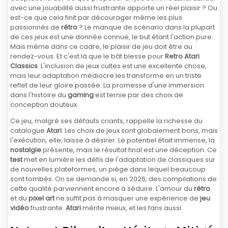
avec une jouabilité aussi frustrante apporte un réel plaisir ? Ou
est-ce que cela finit par décourager même les plus
passionnés de
rétro
? Le manque de scénario dans la plupart
de ces jeux est une donnée connue, le but étant l'action pure.
Mais même dans ce cadre, le plaisir de jeu doit être au
rendez-vous. Et c'est là que le bât blesse pour
Retro Atari
Classics
. L'inclusion de jeux cultes est une excellente chose,
mais leur adaptation médiocre les transforme en un triste
reflet de leur gloire passée. La promesse d'une immersion
dans l'histoire du
gaming
est ternie par des choix de
conception douteux.
Ce jeu, malgré ses défauts criants, rappelle la richesse du
catalogue
Atari
. Les choix de jeux sont globalement bons, mais
l'exécution, elle, laisse à désirer. Le potentiel était immense, la
nostalgie
présente, mais le résultat final est une déception. Ce
test
met en lumière les défis de l'adaptation de classiques sur
de nouvelles plateformes, un piège dans lequel beaucoup
sont tombés. On se demande si, en 2026, des compilations de
cette qualité parviennent encore à séduire. L'amour du
rétro
et du
pixel art
ne suffit pas à masquer une expérience de
jeu
vidéo
frustrante.
Atari
mérite mieux, et les fans aussi.