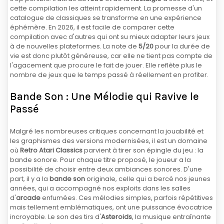
cette compilation les atteint rapidement. La promesse d'un
catalogue de classiques se transforme en une expérience
éphémère. En 2026, il est facile de comparer cette
compilation avec d'autres qui ont su mieux adapter leurs jeux
à de nouvelles plateformes. La note de
5/20
pour la durée de
vie est donc plutôt généreuse, car elle ne tient pas compte de
l'agacement que procure le fait de jouer. Elle reflète plus le
nombre de jeux que le temps passé à réellement en profiter.
Bande Son : Une Mélodie qui Ravive le
Passé
Malgré les nombreuses critiques concernant la jouabilité et
les graphismes des versions modernisées, il est un domaine
où
Retro Atari Classics
parvient à tirer son épingle du jeu : la
bande sonore. Pour chaque titre proposé, le joueur a la
possibilité de choisir entre deux ambiances sonores. D'une
part, il y a la
bande son
originale, celle qui a bercé nos jeunes
années, qui a accompagné nos exploits dans les salles
d'
arcade
enfumées. Ces mélodies simples, parfois répétitives
mais tellement emblématiques, ont une puissance évocatrice
incroyable. Le son des tirs d'
Asteroids
, la musique entraînante