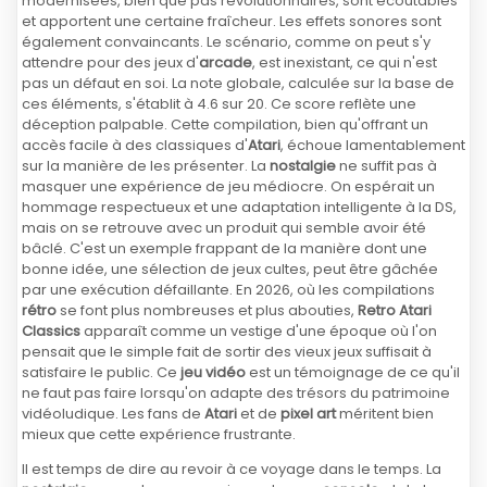
modernisées, bien que pas révolutionnaires, sont écoutables
et apportent une certaine fraîcheur. Les effets sonores sont
également convaincants. Le scénario, comme on peut s'y
attendre pour des jeux d'
arcade
, est inexistant, ce qui n'est
pas un défaut en soi. La note globale, calculée sur la base de
ces éléments, s'établit à 4.6 sur 20. Ce score reflète une
déception palpable. Cette compilation, bien qu'offrant un
accès facile à des classiques d'
Atari
, échoue lamentablement
sur la manière de les présenter. La
nostalgie
ne suffit pas à
masquer une expérience de jeu médiocre. On espérait un
hommage respectueux et une adaptation intelligente à la DS,
mais on se retrouve avec un produit qui semble avoir été
bâclé. C'est un exemple frappant de la manière dont une
bonne idée, une sélection de jeux cultes, peut être gâchée
par une exécution défaillante. En 2026, où les compilations
rétro
se font plus nombreuses et plus abouties,
Retro Atari
Classics
apparaît comme un vestige d'une époque où l'on
pensait que le simple fait de sortir des vieux jeux suffisait à
satisfaire le public. Ce
jeu vidéo
est un témoignage de ce qu'il
ne faut pas faire lorsqu'on adapte des trésors du patrimoine
vidéoludique. Les fans de
Atari
et de
pixel art
méritent bien
mieux que cette expérience frustrante.
Il est temps de dire au revoir à ce voyage dans le temps. La