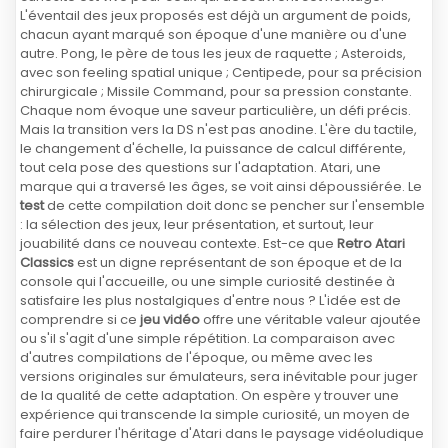
L'éventail des jeux proposés est déjà un argument de poids,
chacun ayant marqué son époque d'une manière ou d'une
autre. Pong, le père de tous les jeux de raquette ; Asteroids,
avec son feeling spatial unique ; Centipede, pour sa précision
chirurgicale ; Missile Command, pour sa pression constante.
Chaque nom évoque une saveur particulière, un défi précis.
Mais la transition vers la DS n'est pas anodine. L'ère du tactile,
le changement d'échelle, la puissance de calcul différente,
tout cela pose des questions sur l'adaptation. Atari, une
marque qui a traversé les âges, se voit ainsi dépoussiérée. Le
test
de cette compilation doit donc se pencher sur l'ensemble
: la sélection des jeux, leur présentation, et surtout, leur
jouabilité dans ce nouveau contexte. Est-ce que
Retro Atari
Classics
est un digne représentant de son époque et de la
console qui l'accueille, ou une simple curiosité destinée à
satisfaire les plus nostalgiques d'entre nous ? L'idée est de
comprendre si ce
jeu vidéo
offre une véritable valeur ajoutée
ou s'il s'agit d'une simple répétition. La comparaison avec
d'autres compilations de l'époque, ou même avec les
versions originales sur émulateurs, sera inévitable pour juger
de la qualité de cette adaptation. On espère y trouver une
expérience qui transcende la simple curiosité, un moyen de
faire perdurer l'héritage d'Atari dans le paysage vidéoludique