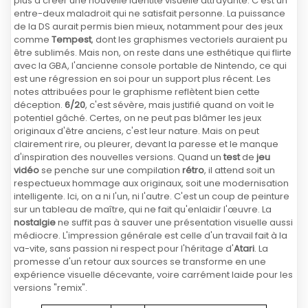
plus à créer une nouvelle identité visuelle attrayante. C'est un
entre-deux maladroit qui ne satisfait personne. La puissance
de la DS aurait permis bien mieux, notamment pour des jeux
comme
Tempest
, dont les graphismes vectoriels auraient pu
être sublimés. Mais non, on reste dans une esthétique qui flirte
avec la GBA, l'ancienne console portable de Nintendo, ce qui
est une régression en soi pour un support plus récent. Les
notes attribuées pour le graphisme reflètent bien cette
déception.
6/20
, c'est sévère, mais justifié quand on voit le
potentiel gâché. Certes, on ne peut pas blâmer les jeux
originaux d'être anciens, c'est leur nature. Mais on peut
clairement rire, ou pleurer, devant la paresse et le manque
d'inspiration des nouvelles versions. Quand un
test
de
jeu
vidéo
se penche sur une compilation
rétro
, il attend soit un
respectueux hommage aux originaux, soit une modernisation
intelligente. Ici, on a ni l'un, ni l'autre. C'est un coup de peinture
sur un tableau de maître, qui ne fait qu'enlaidir l'œuvre. La
nostalgie
ne suffit pas à sauver une présentation visuelle aussi
médiocre. L'impression générale est celle d'un travail fait à la
va-vite, sans passion ni respect pour l'héritage d'
Atari
. La
promesse d'un retour aux sources se transforme en une
expérience visuelle décevante, voire carrément laide pour les
versions "remix".