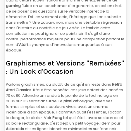
quand cette modernisation transforme une expérience de
gaming
fluide en un cauchemar d'ergonomie, on est en droit
de se poser des questions sur le véritable intérêt de la
démarche. Est-ce vraiment cela, l'héritage que l'on souhaite
transmettre ? Une zabaw, non, mais une véritable régression
dans l'histoire du contrôle de jeu vidéo. Le
test
de cette
compilation ne peut ignorer ce point noir. Il s'agit d'une
contre-performance majeure pour une compilation portant le
nom d'
Atari
, synonyme d'innovations marquantes à son
époque.
Graphismes et Versions "Remixées"
: Un Look d'Occasion
Parlons graphismes, ou plutôt, de ce qu'il en reste dans
Retro
Atari Classics
. Il faut être honnête, ces jeux datent des années
70 et 80. Attendre un rendu à la pointe de la technologie en
2005 sur DS serait absurde. Le
pixel art
original, avec ses
formes simples et ses couleurs vives, avait un charme
indéniable à son époque. Il communiquait l'essentiel, l'action,
le danger, le plaisir. Voir
Pong
tel qu'il était, avec ses barres et
sa balle rectangulaire, c'est déjà un petit voyage. Idem pour
Asteroids
et ses lignes blanches minimalistes sur fond noir,