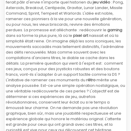
ferait pâlir d'envie n'importe quel historien du
jeu vidéo
: Pong,
Asteroids, Breakout, Centipede, Gravitar, Lunar Lander, Missile
Command, Sprint, Tempest et Warlords. L'idée est noble,
ramener ces pionniers à la vie pour une nouvelle génération,
ou pour nous, les vieux briscards, revivre des émotions
perdues. La promesse est alléchante : redécouvrir le
gaming
dans sa forme la plus pure, là où le
pixel art
naissait et où la
simplicité était reine. On imagine déjà les sons iconiques, les
mouvements saccadés mais tellement distinctifs, l'adrénaline
des défis renouvelés. Mais comme souvent avec les
compilations d'anciens titres, le diable se cache dans les
détails. La première question qui vient à l'esprit est : comment
ces jeux, conçus pour des joysticks robustes et des boutons
francs, vont-ils s'adapter à un support tactile comme la DS ?
L'initiative de ramener ces monuments du
rétro
mérite une
analyse poussée. Est-ce une simple opération nostalgique, ou
une véritable redécouverte de ces perles ? L'objectif est de
déterminer si ces expériences de jeu, autrefois
révolutionnaires, conservent leur éclat ou si le temps a
émoussé leur charme. On ne demande pas une révolution
graphique, bien sûr, mais une jouabilité respectueuse et une
expérience globale qui honore le matériau original. L'attente
est grande pour ceux qui ont grandi avec ces titres, et la
curiosité est vive pour ceux qui découvrent cet héritage.