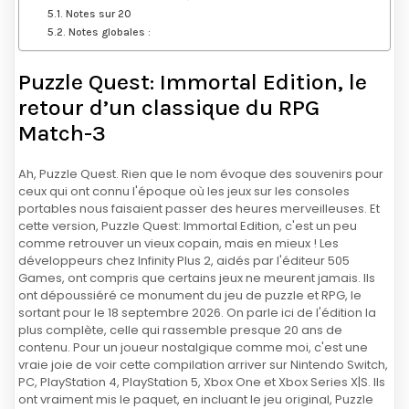
Notes sur 20
Notes globales :
Puzzle Quest: Immortal Edition, le
retour d’un classique du RPG
Match-3
Ah, Puzzle Quest. Rien que le nom évoque des souvenirs pour
ceux qui ont connu l'époque où les jeux sur les consoles
portables nous faisaient passer des heures merveilleuses. Et
cette version, Puzzle Quest: Immortal Edition, c'est un peu
comme retrouver un vieux copain, mais en mieux ! Les
développeurs chez Infinity Plus 2, aidés par l'éditeur 505
Games, ont compris que certains jeux ne meurent jamais. Ils
ont dépoussiéré ce monument du jeu de puzzle et RPG, le
sortant pour le 18 septembre 2026. On parle ici de l'édition la
plus complète, celle qui rassemble presque 20 ans de
contenu. Pour un joueur nostalgique comme moi, c'est une
vraie joie de voir cette compilation arriver sur Nintendo Switch,
PC, PlayStation 4, PlayStation 5, Xbox One et Xbox Series X|S. Ils
ont vraiment mis le paquet, en incluant le jeu original, Puzzle