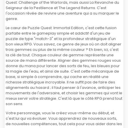
Quest: Challenge of the Warlords, mais aussi La Revanche du
Seigneur de la Pestilence et The Legend Returns. C'est
l'occasion rêvée de revivre une aventure qui a su marquer le
genre.
Le cœur de Puzzle Quest: Immortal Edition, c'est cette fusion
parfaite entre le gameplay simple et addictif d'un jeu de
puzzle de type "match-3" et la profondeur stratégique d'un
bon vieux RPG. Vous savez, ce genre de jeux où on doit aligner
trois gemmes ou plus de la même couleur ? Eh bien, ici, c'est
la clé de tout. Chaque couleur de gemme représente une
source de mana différente. Aligner des gemmes rouges vous
donne du mana pour lancer des sorts de feu, les bleues pour
la magie de l'eau, et ainsi de suite. C'est cette mécanique de
base, si simple à comprendre, qui cache en réalité une
richesse stratégique incroyable. Il ne suffit pas de faire des
alignements au hasard ; il faut penser à l'avance, anticiper les
mouvements de l'adversaire, et choisir les gemmes qui vont le
mieux servir votre stratégie. C'est là que le côté RPG prend tout
son sens.
Votre personnage, vous le créez vous-même au début, et
c'est lui qui va évoluer. Vous apprendrez de nouveaux sorts,
de nouvelles compétences, tout cela pour vous aider dans les