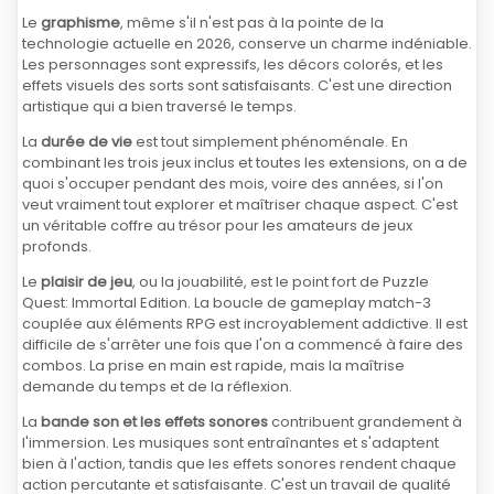
Le
graphisme
, même s'il n'est pas à la pointe de la
technologie actuelle en 2026, conserve un charme indéniable.
Les personnages sont expressifs, les décors colorés, et les
effets visuels des sorts sont satisfaisants. C'est une direction
artistique qui a bien traversé le temps.
La
durée de vie
est tout simplement phénoménale. En
combinant les trois jeux inclus et toutes les extensions, on a de
quoi s'occuper pendant des mois, voire des années, si l'on
veut vraiment tout explorer et maîtriser chaque aspect. C'est
un véritable coffre au trésor pour les amateurs de jeux
profonds.
Le
plaisir de jeu
, ou la jouabilité, est le point fort de Puzzle
Quest: Immortal Edition. La boucle de gameplay match-3
couplée aux éléments RPG est incroyablement addictive. Il est
difficile de s'arrêter une fois que l'on a commencé à faire des
combos. La prise en main est rapide, mais la maîtrise
demande du temps et de la réflexion.
La
bande son et les effets sonores
contribuent grandement à
l'immersion. Les musiques sont entraînantes et s'adaptent
bien à l'action, tandis que les effets sonores rendent chaque
action percutante et satisfaisante. C'est un travail de qualité