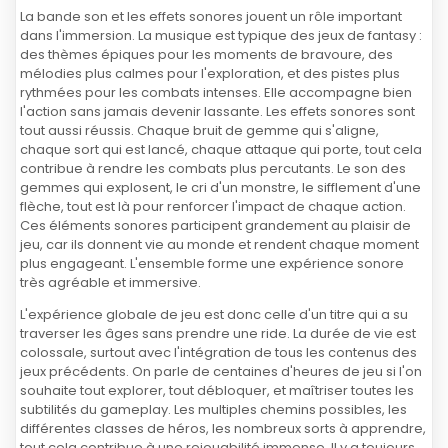
La bande son et les effets sonores jouent un rôle important
dans l'immersion. La musique est typique des jeux de fantasy :
des thèmes épiques pour les moments de bravoure, des
mélodies plus calmes pour l'exploration, et des pistes plus
rythmées pour les combats intenses. Elle accompagne bien
l'action sans jamais devenir lassante. Les effets sonores sont
tout aussi réussis. Chaque bruit de gemme qui s'aligne,
chaque sort qui est lancé, chaque attaque qui porte, tout cela
contribue à rendre les combats plus percutants. Le son des
gemmes qui explosent, le cri d'un monstre, le sifflement d'une
flèche, tout est là pour renforcer l'impact de chaque action.
Ces éléments sonores participent grandement au plaisir de
jeu, car ils donnent vie au monde et rendent chaque moment
plus engageant. L'ensemble forme une expérience sonore
très agréable et immersive.
L'expérience globale de jeu est donc celle d'un titre qui a su
traverser les âges sans prendre une ride. La durée de vie est
colossale, surtout avec l'intégration de tous les contenus des
jeux précédents. On parle de centaines d'heures de jeu si l'on
souhaite tout explorer, tout débloquer, et maîtriser toutes les
subtilités du gameplay. Les multiples chemins possibles, les
différentes classes de héros, les nombreux sorts à apprendre,
tout cela contribue à une rejouabilité immense. Il y a toujours