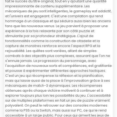
fait le succès du titre original, tout en y ajoutant une quantité
impressionnante de contenu supplémentaire. Les
mécaniques de jeu sont intelligentes, le gameplay est addictif,
et l'univers est engageant. C'est une compilation qui rend
hommage à un classique et qui séduira aussi bien les anciens
fans que les nouveaux venus. Le jeu parvient à proposer une
expérience à la fois relaxante par son côté puzzle et
stimulante par sa profondeur stratégique. L'ajout de
fonctionnalités comme la construction de citadelle et la
capture de monstres renforce encore l'aspect RPG et la
rejouabilité. Les quêtes sont variées, allant de simples
combats à des objectifs plus complexes, assurant que l'on ne
s'ennuie jamais. La progression du personnage, avec
l'acquisition de nouveaux sorts et compétences, est gratifiante
et pousse à expérimenter différentes approches tactiques.
C'est un jeu qui récompense la réflexion et la planification,
mais qui laisse aussi de la place à l'improvisation grâce à ses
mécaniques de match-3 dynamiques. Les récompenses
obtenues après chaque victoire motivent à continuer et à
explorer toujours plus loin les possibilités du jeu. L'accessibilité
sur de multiples plateformes en fait un jeu de puzzle vraiment
polyvalent. On peut le retrouver sur des consoles modernes
comme la PS5 ou la Switch, mais aussi sur PC, ce qui le rend
accessible à un large public. Pour ceux qui aiment les jeux de