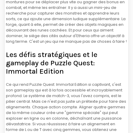
montures pour se déplacer plus vite ou gagner des bonus en
combat, et même les entraîner. Il y a aussi un mini-jeu de
recherche pour capturer des monstres et apprendre leurs
sorts, ce qui ajoute une dimension ludique supplémentaire. La
forge, quant à elle, permet de créer des objets magiques en
découvrant des runes cachées. Et pour ceux qui aiment
dominer, le siège des cités autour d'Etheria offre un objectif à
long terme. C'est un jeu qui ne manque pas de choses à faire !
Les défis stratégiques et le
gameplay de Puzzle Quest:
Immortal Edition
Ce qui rend Puzzle Quest: Immortal Edition si captivant, c'est
son gameplay qui est à la fois accessible et incroyablement
profond. Le système de match-3, vous l'avez compris, est le
pilier central. Mais ce n'est pas juste un prétexte pour faire des
alignements. Chaque action compte. Aligner quatre gemmes
de la même couleur crée une "gemme spéciale" qui peut
exploser en ligne ou en colonne, déchaînant une puissance
dévastatrice. Si vous réussissez à faire un alignement en
forme de L ou de T avec cinq gemmes, vous obtenez une