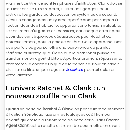
vraiment ce titre, ce sont les phases d'infiltration. Clank doit se
faufiler sans se faire repérer, utiliser des gadgets pour
distraire les gardes ou désactiver les systèmes de sécurité.
C'est un changement de rythme appréciable par rapport à
l'action débridée habituelle, apportant une tension palpable.
Le sentiment d'
urgence
est constant, car chaque erreur peut
avoir des conséquences désastreuses pour Ratchet et,
potentiellement, pour la galaxie entière. Cette approche, bien
que parfois exigeante, offre une expérience de jeu plus
réfléchie et stratégique. L'idée que le petit robot puisse se
transformer en agent d'élite est particulièrement réjouissante
et renforce le charme unique de la franchise. Pour en savoir
plus sur ce titre, un passage sur
JeuxActu
pourrait éclairer
votre lanterne.
L'univers Ratchet & Clank : un
nouveau souffle pour Clank
Quand on parle de
Ratchet & Clank
, on pense immédiatement
à l'action frénétique, aux armes loufoques et à l'humour
décalé qui ont fait la renommée de cette série. Dans
Secret
Agent Clank
, cette recette est revisitée pour mettre en avant