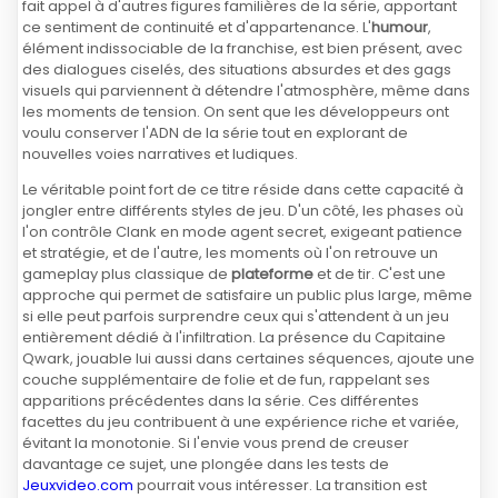
fait appel à d'autres figures familières de la série, apportant
ce sentiment de continuité et d'appartenance. L'
humour
,
élément indissociable de la franchise, est bien présent, avec
des dialogues ciselés, des situations absurdes et des gags
visuels qui parviennent à détendre l'atmosphère, même dans
les moments de tension. On sent que les développeurs ont
voulu conserver l'ADN de la série tout en explorant de
nouvelles voies narratives et ludiques.
Le véritable point fort de ce titre réside dans cette capacité à
jongler entre différents styles de jeu. D'un côté, les phases où
l'on contrôle Clank en mode agent secret, exigeant patience
et stratégie, et de l'autre, les moments où l'on retrouve un
gameplay plus classique de
plateforme
et de tir. C'est une
approche qui permet de satisfaire un public plus large, même
si elle peut parfois surprendre ceux qui s'attendent à un jeu
entièrement dédié à l'infiltration. La présence du Capitaine
Qwark, jouable lui aussi dans certaines séquences, ajoute une
couche supplémentaire de folie et de fun, rappelant ses
apparitions précédentes dans la série. Ces différentes
facettes du jeu contribuent à une expérience riche et variée,
évitant la monotonie. Si l'envie vous prend de creuser
davantage ce sujet, une plongée dans les tests de
Jeuxvideo.com
pourrait vous intéresser. La transition est