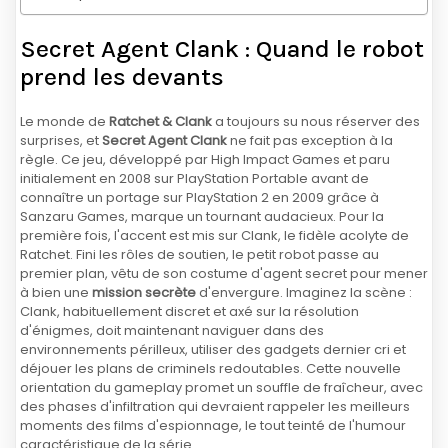
Secret Agent Clank : Quand le robot
prend les devants
Le monde de
Ratchet & Clank
a toujours su nous réserver des
surprises, et
Secret Agent Clank
ne fait pas exception à la
règle. Ce jeu, développé par High Impact Games et paru
initialement en 2008 sur PlayStation Portable avant de
connaître un portage sur PlayStation 2 en 2009 grâce à
Sanzaru Games, marque un tournant audacieux. Pour la
première fois, l'accent est mis sur Clank, le fidèle acolyte de
Ratchet. Fini les rôles de soutien, le petit robot passe au
premier plan, vêtu de son costume d'agent secret pour mener
à bien une
mission secrète
d'envergure. Imaginez la scène :
Clank, habituellement discret et axé sur la résolution
d'énigmes, doit maintenant naviguer dans des
environnements périlleux, utiliser des gadgets dernier cri et
déjouer les plans de criminels redoutables. Cette nouvelle
orientation du gameplay promet un souffle de fraîcheur, avec
des phases d'infiltration qui devraient rappeler les meilleurs
moments des films d'espionnage, le tout teinté de l'humour
caractéristique de la série.