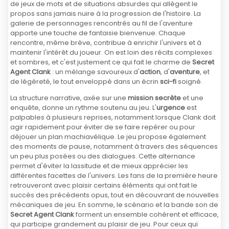
de jeux de mots et de situations absurdes qui allègent le
propos sans jamais nuire à la progression de l'histoire. La
galerie de personnages rencontrés au fil de l'aventure
apporte une touche de fantaisie bienvenue. Chaque
rencontre, même brève, contribue à enrichir l'univers et à
maintenir l'intérêt du joueur. On est loin des récits complexes
et sombres, et c'est justement ce qui fait le charme de
Secret
Agent Clank
: un mélange savoureux d'
action
, d'
aventure
, et
de légèreté, le tout enveloppé dans un écrin
sci-fi
soigné.
La structure narrative, axée sur une
mission secrète
et une
enquête, donne un rythme soutenu au jeu. L'
urgence
est
palpables à plusieurs reprises, notamment lorsque Clank doit
agir rapidement pour éviter de se faire repérer ou pour
déjouer un plan machiavélique. Le jeu propose également
des moments de pause, notamment à travers des séquences
un peu plus posées ou des dialogues. Cette alternance
permet d'éviter la lassitude et de mieux apprécier les
différentes facettes de l'univers. Les fans de la première heure
retrouveront avec plaisir certains éléments qui ont fait le
succès des précédents opus, tout en découvrant de nouvelles
mécaniques de jeu. En somme, le scénario et la bande son de
Secret Agent Clank
forment un ensemble cohérent et efficace,
qui participe grandement au plaisir de jeu. Pour ceux qui