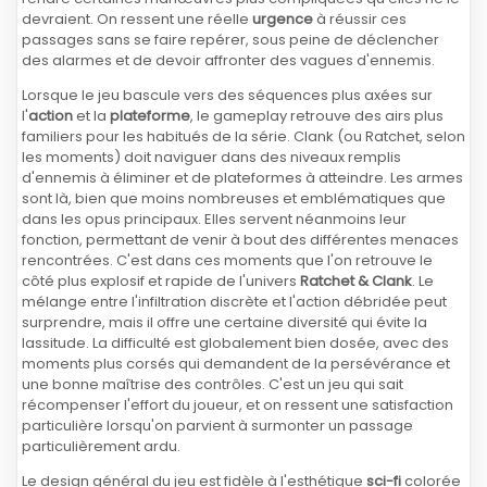
devraient. On ressent une réelle
urgence
à réussir ces
passages sans se faire repérer, sous peine de déclencher
des alarmes et de devoir affronter des vagues d'ennemis.
Lorsque le jeu bascule vers des séquences plus axées sur
l'
action
et la
plateforme
, le gameplay retrouve des airs plus
familiers pour les habitués de la série. Clank (ou Ratchet, selon
les moments) doit naviguer dans des niveaux remplis
d'ennemis à éliminer et de plateformes à atteindre. Les armes
sont là, bien que moins nombreuses et emblématiques que
dans les opus principaux. Elles servent néanmoins leur
fonction, permettant de venir à bout des différentes menaces
rencontrées. C'est dans ces moments que l'on retrouve le
côté plus explosif et rapide de l'univers
Ratchet & Clank
. Le
mélange entre l'infiltration discrète et l'action débridée peut
surprendre, mais il offre une certaine diversité qui évite la
lassitude. La difficulté est globalement bien dosée, avec des
moments plus corsés qui demandent de la persévérance et
une bonne maîtrise des contrôles. C'est un jeu qui sait
récompenser l'effort du joueur, et on ressent une satisfaction
particulière lorsqu'on parvient à surmonter un passage
particulièrement ardu.
Le design général du jeu est fidèle à l'esthétique
sci-fi
colorée