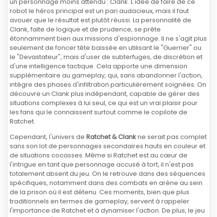
un personnage moins attendu : Clank. L'idée de faire de ce
robot le héros principal est un pari audacieux, mais il faut
avouer que le résultat est plutôt réussi. La personnalité de
Clank, faite de logique et de prudence, se prête
étonnamment bien aux missions d'espionnage. Il ne s'agit plus
seulement de foncer tête baissée en utilisant le "Guerrier" ou
le "Devastateur", mais d'user de subterfuges, de discrétion et
d'une intelligence tactique. Cela apporte une dimension
supplémentaire au gameplay, qui, sans abandonner l'action,
intègre des phases d'infiltration particulièrement soignées. On
découvre un Clank plus indépendant, capable de gérer des
situations complexes à lui seul, ce qui est un vrai plaisir pour
les fans qui le connaissent surtout comme le copilote de
Ratchet.
Cependant, l'univers de
Ratchet & Clank
ne serait pas complet
sans son lot de personnages secondaires hauts en couleur et
de situations cocasses. Même si Ratchet est au cœur de
l'intrigue en tant que personnage accusé à tort, il n'est pas
totalement absent du jeu. On le retrouve dans des séquences
spécifiques, notamment dans des combats en arène au sein
de la prison où il est détenu. Ces moments, bien que plus
traditionnels en termes de gameplay, servent à rappeler
l'importance de Ratchet et à dynamiser l'action. De plus, le jeu