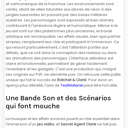
et cartoonesque de la franchise. Les environnements sont
variés, allant de villes futuristes aux allures de néon à des
jungles luxuriantes en passant par des bases militaires
austères. Les personnages sont expressifs et bien animés,
contribuant à l'ambiance légère et humoristique. Même si le
jeu est sorti sur des plateformes plus anciennes, le travail
artistique est remarquable. Les effets visuels, bien que parfois
simples, remplissent leur rôle et participent à l'immersion. Ce
qui ressort particulièrement, c'est l'attention portée aux
détails, que ce soit dans la conception des niveaux ou dans
les animations des personnages. L'interface utilisateur est
claire et fonctionnelle, permettant de gérer facilement
l'inventaire et les gadgets. C'est une production qui, malgré
ses origines sur PSP, ne démérite pas. On retrouve cette patte
unique qui fait le succès de
Ratchet & Clank
. Pour avoir un
aperçu plus détaillé, l'avis de
TestMateriel
peut être fort utile.
Une Bande Son et des Scénarios
qui font mouche
La musique et les effets sonores jouent un rôle essentiel dans
l'immersion d'un
jeu vidéo
, et
Secret Agent Clank
ne fait pas