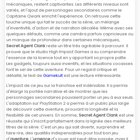
mécaniques, restent captivantes. Les différents niveaux sont
variés, et l'ajout de personnages secondaires comme le
Capitaine Qwark enrichit l'expérience. On retrouve cette
touche unique qui fait le succès de la série, un mélange
d'inventivité, d'action et de narration décalée. Même avec ses
quelques défauts, comme une caméra parfois capricieuse ou
un manque de profondeur dans certaines mécaniques,
Secret Agent Clank
reste un titre très agréable à parcourir. Il
prouve que le studio High Impact Games a su comprendre
l'essence de la licence tout en y apportant sa propre patte.
Les gadgets, toujours aussi inventifs, et les situations cocasses
font le sel de cette aventure. Pour un regard critique et
détaillé, le test de
Gamekult
est une lecture intéressante.
L'impact de ce jeu sur la franchise est indéniable. Il a permis
d'élargir la portée narrative et de montrer que les
personnages secondaires pouvaient porter un jeu à eux seuls.
L'adaptation sur PlayStation 2 a permis à un public plus large
de découvrir cette aventure, prouvant la longévité et la
flexibilité de cet univers. En somme,
Secret Agent Clank
est une
réussite qui s'inscrit parfaitement dans la lignée des meilleurs
titres de la série. C'est un jeu qui sait divertir, surprendre et
faire rire, des qualités indispensables pour tout bon jeu
d'
aventure
. L'
urgence
d'y jouer est peut-être passée, mais il