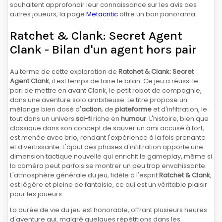
souhaitent approfondir leur connaissance sur les avis des
autres joueurs, la page
Metacritic
offre un bon panorama.
Ratchet & Clank: Secret Agent
Clank - Bilan d'un agent hors pair
Au terme de cette exploration de
Ratchet & Clank: Secret
Agent Clank
, il est temps de faire le bilan. Ce jeu a réussi le
pari de mettre en avant Clank, le petit robot de compagnie,
dans une aventure solo ambitieuse. Le titre propose un
mélange bien dosé d'
action
, de
plateforme
et d'infiltration, le
tout dans un univers
sci-fi
riche en
humour
. L'histoire, bien que
classique dans son concept de sauver un ami accusé à tort,
est menée avec brio, rendant l'expérience à la fois prenante
et divertissante. L'ajout des phases d'infiltration apporte une
dimension tactique nouvelle qui enrichit le gameplay, même si
la caméra peut parfois se montrer un peu trop envahissante.
L'atmosphère générale du jeu, fidèle à l'esprit
Ratchet & Clank
,
est légère et pleine de fantaisie, ce qui est un véritable plaisir
pour les joueurs.
La durée de vie du jeu est honorable, offrant plusieurs heures
d'aventure qui, malgré quelques répétitions dans les