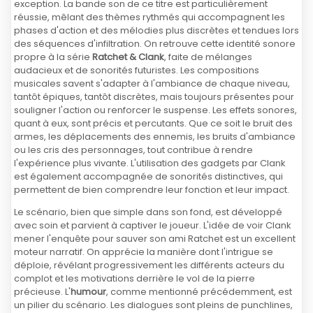
exception. La bande son de ce titre est particulièrement
réussie, mêlant des thèmes rythmés qui accompagnent les
phases d'action et des mélodies plus discrètes et tendues lors
des séquences d'infiltration. On retrouve cette identité sonore
propre à la série
Ratchet & Clank
, faite de mélanges
audacieux et de sonorités futuristes. Les compositions
musicales savent s'adapter à l'ambiance de chaque niveau,
tantôt épiques, tantôt discrètes, mais toujours présentes pour
souligner l'action ou renforcer le suspense. Les effets sonores,
quant à eux, sont précis et percutants. Que ce soit le bruit des
armes, les déplacements des ennemis, les bruits d'ambiance
ou les cris des personnages, tout contribue à rendre
l'expérience plus vivante. L'utilisation des gadgets par Clank
est également accompagnée de sonorités distinctives, qui
permettent de bien comprendre leur fonction et leur impact.
Le scénario, bien que simple dans son fond, est développé
avec soin et parvient à captiver le joueur. L'idée de voir Clank
mener l'enquête pour sauver son ami Ratchet est un excellent
moteur narratif. On apprécie la manière dont l'intrigue se
déploie, révélant progressivement les différents acteurs du
complot et les motivations derrière le vol de la pierre
précieuse. L'
humour
, comme mentionné précédemment, est
un pilier du scénario. Les dialogues sont pleins de punchlines,