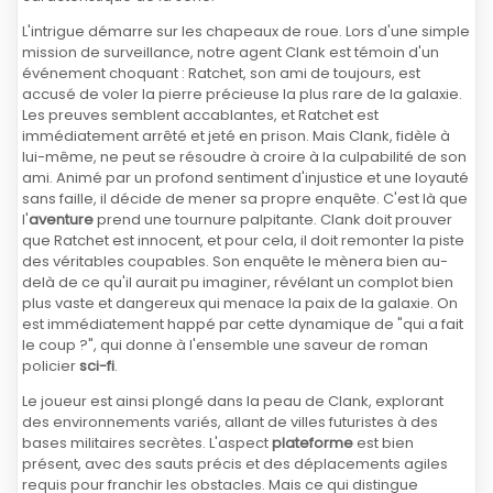
L'intrigue démarre sur les chapeaux de roue. Lors d'une simple
mission de surveillance, notre agent Clank est témoin d'un
événement choquant : Ratchet, son ami de toujours, est
accusé de voler la pierre précieuse la plus rare de la galaxie.
Les preuves semblent accablantes, et Ratchet est
immédiatement arrêté et jeté en prison. Mais Clank, fidèle à
lui-même, ne peut se résoudre à croire à la culpabilité de son
ami. Animé par un profond sentiment d'injustice et une loyauté
sans faille, il décide de mener sa propre enquête. C'est là que
l'
aventure
prend une tournure palpitante. Clank doit prouver
que Ratchet est innocent, et pour cela, il doit remonter la piste
des véritables coupables. Son enquête le mènera bien au-
delà de ce qu'il aurait pu imaginer, révélant un complot bien
plus vaste et dangereux qui menace la paix de la galaxie. On
est immédiatement happé par cette dynamique de "qui a fait
le coup ?", qui donne à l'ensemble une saveur de roman
policier
sci-fi
.
Le joueur est ainsi plongé dans la peau de Clank, explorant
des environnements variés, allant de villes futuristes à des
bases militaires secrètes. L'aspect
plateforme
est bien
présent, avec des sauts précis et des déplacements agiles
requis pour franchir les obstacles. Mais ce qui distingue