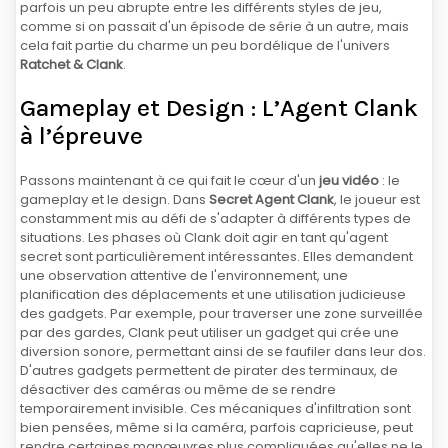
parfois un peu abrupte entre les différents styles de jeu,
comme si on passait d'un épisode de série à un autre, mais
cela fait partie du charme un peu bordélique de l'univers
Ratchet & Clank
.
Gameplay et Design : L’Agent Clank
à l’épreuve
Passons maintenant à ce qui fait le cœur d'un
jeu vidéo
: le
gameplay et le design. Dans
Secret Agent Clank
, le joueur est
constamment mis au défi de s'adapter à différents types de
situations. Les phases où Clank doit agir en tant qu'agent
secret sont particulièrement intéressantes. Elles demandent
une observation attentive de l'environnement, une
planification des déplacements et une utilisation judicieuse
des gadgets. Par exemple, pour traverser une zone surveillée
par des gardes, Clank peut utiliser un gadget qui crée une
diversion sonore, permettant ainsi de se faufiler dans leur dos.
D'autres gadgets permettent de pirater des terminaux, de
désactiver des caméras ou même de se rendre
temporairement invisible. Ces mécaniques d'infiltration sont
bien pensées, même si la caméra, parfois capricieuse, peut
rendre certaines manœuvres plus compliquées qu'elles ne le