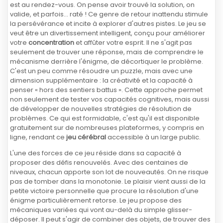
est au rendez-vous. On pense avoir trouvé la solution, on
valide, et parfois... raté ! Ce genre de retour inattendu stimule
la persévérance et incite à explorer d'autres pistes. Le jeu se
veut être un divertissement intelligent, conçu pour améliorer
votre
concentration
et affûter votre esprit. Il ne s'agit pas
seulement de trouver une réponse, mais de comprendre le
mécanisme derrière l'énigme, de décortiquer le problème.
C'est un peu comme résoudre un puzzle, mais avec une
dimension supplémentaire : la créativité et la capacité à
penser « hors des sentiers battus ». Cette approche permet
non seulement de tester vos capacités cognitives, mais aussi
de développer de nouvelles stratégies de résolution de
problèmes. Ce qui est formidable, c'est qu'il est disponible
gratuitement sur de nombreuses plateformes, y compris en
ligne, rendant ce
jeu cérébral
accessible à un large public.
L'une des forces de ce jeu réside dans sa capacité à
proposer des défis renouvelés. Avec des centaines de
niveaux, chacun apporte son lot de nouveautés. On ne risque
pas de tomber dans la monotonie. Le plaisir vient aussi de la
petite victoire personnelle que procure la résolution d'une
énigme particulièrement retorse. Le jeu propose des
mécaniques variées qui vont au-delà du simple glisser-
déposer. Il peut s'agir de combiner des objets, de trouver des