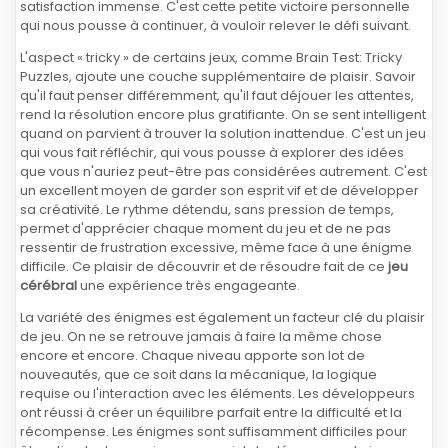
satisfaction immense. C'est cette petite victoire personnelle
qui nous pousse à continuer, à vouloir relever le défi suivant.
L'aspect « tricky » de certains jeux, comme Brain Test: Tricky
Puzzles, ajoute une couche supplémentaire de plaisir. Savoir
qu'il faut penser différemment, qu'il faut déjouer les attentes,
rend la résolution encore plus gratifiante. On se sent intelligent
quand on parvient à trouver la solution inattendue. C'est un jeu
qui vous fait réfléchir, qui vous pousse à explorer des idées
que vous n'auriez peut-être pas considérées autrement. C'est
un excellent moyen de garder son esprit vif et de développer
sa créativité. Le rythme détendu, sans pression de temps,
permet d'apprécier chaque moment du jeu et de ne pas
ressentir de frustration excessive, même face à une énigme
difficile. Ce plaisir de découvrir et de résoudre fait de ce
jeu
cérébral
une expérience très engageante.
La variété des énigmes est également un facteur clé du plaisir
de jeu. On ne se retrouve jamais à faire la même chose
encore et encore. Chaque niveau apporte son lot de
nouveautés, que ce soit dans la mécanique, la logique
requise ou l'interaction avec les éléments. Les développeurs
ont réussi à créer un équilibre parfait entre la difficulté et la
récompense. Les énigmes sont suffisamment difficiles pour