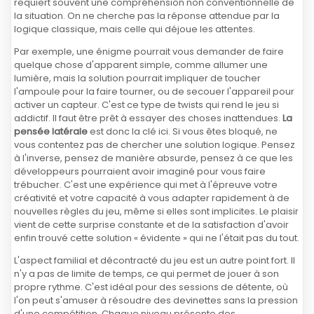
requiert souvent une compréhension non conventionnelle de
la situation. On ne cherche pas la réponse attendue par la
logique classique, mais celle qui déjoue les attentes.
Par exemple, une énigme pourrait vous demander de faire
quelque chose d'apparent simple, comme allumer une
lumière, mais la solution pourrait impliquer de toucher
l'ampoule pour la faire tourner, ou de secouer l'appareil pour
activer un capteur. C'est ce type de twists qui rend le jeu si
addictif. Il faut être prêt à essayer des choses inattendues.
La
pensée latérale
est donc la clé ici. Si vous êtes bloqué, ne
vous contentez pas de chercher une solution logique. Pensez
à l'inverse, pensez de manière absurde, pensez à ce que les
développeurs pourraient avoir imaginé pour vous faire
trébucher. C'est une expérience qui met à l'épreuve votre
créativité et votre capacité à vous adapter rapidement à de
nouvelles règles du jeu, même si elles sont implicites. Le plaisir
vient de cette surprise constante et de la satisfaction d'avoir
enfin trouvé cette solution « évidente » qui ne l'était pas du tout.
L'aspect familial et décontracté du jeu est un autre point fort. Il
n'y a pas de limite de temps, ce qui permet de jouer à son
propre rythme. C'est idéal pour des sessions de détente, où
l'on peut s'amuser à résoudre des devinettes sans la pression
d'une compétition. Chaque niveau présente des