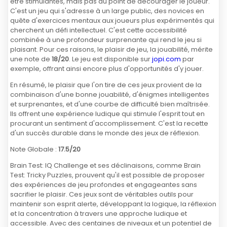
être stimulantes, mais pas au point de décourager le joueur.
C'est un jeu qui s'adresse à un large public, des novices en
quête d'exercices mentaux aux joueurs plus expérimentés qui
cherchent un défi intellectuel. C'est cette accessibilité
combinée à une profondeur surprenante qui rend le jeu si
plaisant. Pour ces raisons, le plaisir de jeu, la jouabilité, mérite
une note de
18/20
. Le jeu est disponible sur
jopi.com
par
exemple, offrant ainsi encore plus d'opportunités d'y jouer.
En résumé, le plaisir que l'on tire de ces jeux provient de la
combinaison d'une bonne jouabilité, d'énigmes intelligentes
et surprenantes, et d'une courbe de difficulté bien maîtrisée.
Ils offrent une expérience ludique qui stimule l'esprit tout en
procurant un sentiment d'accomplissement. C'est la recette
d'un succès durable dans le monde des jeux de réflexion.
Note Globale :
17.5/20
Brain Test: IQ Challenge et ses déclinaisons, comme Brain
Test: Tricky Puzzles, prouvent qu'il est possible de proposer
des expériences de jeu profondes et engageantes sans
sacrifier le plaisir. Ces jeux sont de véritables outils pour
maintenir son esprit alerte, développant la logique, la réflexion
et la concentration à travers une approche ludique et
accessible. Avec des centaines de niveaux et un potentiel de