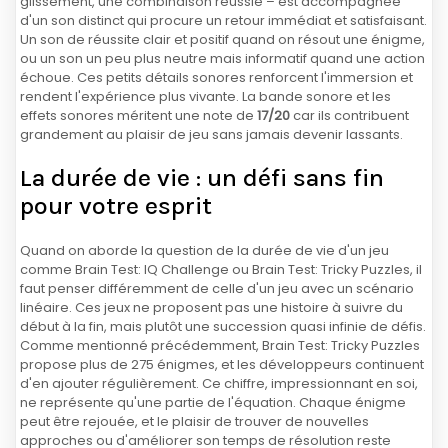
glissement, une combinaison réussie – est accompagnée
d'un son distinct qui procure un retour immédiat et satisfaisant.
Un son de réussite clair et positif quand on résout une énigme,
ou un son un peu plus neutre mais informatif quand une action
échoue. Ces petits détails sonores renforcent l'immersion et
rendent l'expérience plus vivante. La bande sonore et les
effets sonores méritent une note de
17/20
car ils contribuent
grandement au plaisir de jeu sans jamais devenir lassants.
La durée de vie : un défi sans fin
pour votre esprit
Quand on aborde la question de la durée de vie d'un jeu
comme Brain Test: IQ Challenge ou Brain Test: Tricky Puzzles, il
faut penser différemment de celle d'un jeu avec un scénario
linéaire. Ces jeux ne proposent pas une histoire à suivre du
début à la fin, mais plutôt une succession quasi infinie de défis.
Comme mentionné précédemment, Brain Test: Tricky Puzzles
propose plus de 275 énigmes, et les développeurs continuent
d'en ajouter régulièrement. Ce chiffre, impressionnant en soi,
ne représente qu'une partie de l'équation. Chaque énigme
peut être rejouée, et le plaisir de trouver de nouvelles
approches ou d'améliorer son temps de résolution reste