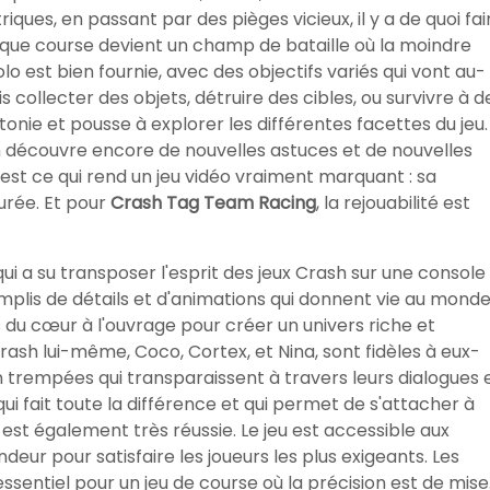
riques, en passant par des pièges vicieux, il y a de quoi fai
aque course devient un champ de bataille où la moindre
lo est bien fournie, avec des objectifs variés qui vont au-
ois collecter des objets, détruire des cibles, ou survivre à d
onie et pousse à explorer les différentes facettes du jeu.
 découvre encore de nouvelles astuces et de nouvelles
est ce qui rend un jeu vidéo vraiment marquant : sa
urée. Et pour
Crash Tag Team Racing
, la rejouabilité est
qui a su transposer l'esprit des jeux Crash sur une console
emplis de détails et d'animations qui donnent vie au monde
du cœur à l'ouvrage pour créer un univers riche et
h lui-même, Coco, Cortex, et Nina, sont fidèles à eux-
 trempées qui transparaissent à travers leurs dialogues 
 qui fait toute la différence et qui permet de s'attacher à
 est également très réussie. Le jeu est accessible aux
eur pour satisfaire les joueurs les plus exigeants. Les
ssentiel pour un jeu de course où la précision est de mise