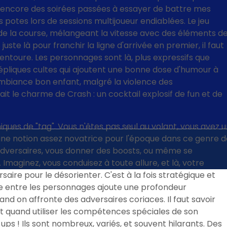
encore des soirées passées à essayer de battre mes
s potes lors de sessions multijoueur endiablées. Le jeu
e la course, mélangeant la vitesse avec des éléments d
uste là pour franchir la ligne d'arrivée en premier, il faut
s entoure. Les personnages sont là, plus expressifs que
répliques cultes qui ajoutent une bonne dose d'humour à
ambiance bon enfant, malgré la violence des
ait le charme de Crash : un cocktail explosif de fun et de
ques de "tag". Vous n'êtes pas seul au volant, vous avez u
 une notion assez novatrice pour l'époque dans ce genre d
 adversaires, vous donner des boosts, ou même se
maginez, vous conduisez à toute allure, et là, votre
saire pour le désorienter. C'est à la fois stratégique et
e entre les personnages ajoute une profondeur
nd on affronte des adversaires coriaces. Il faut savoir
t quand utiliser les compétences spéciales de son
ps ! Ils sont nombreux, variés, et souvent hilarants. Des