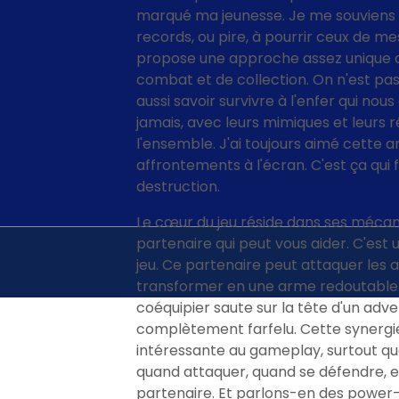
marqué ma jeunesse. Je me souviens 
records, ou pire, à pourrir ceux de me
propose une approche assez unique d
combat et de collection. On n'est pas j
aussi savoir survivre à l'enfer qui nou
jamais, avec leurs mimiques et leurs 
l'ensemble. J'ai toujours aimé cette 
affrontements à l'écran. C'est ça qui f
destruction.
Le cœur du jeu réside dans ses mécani
partenaire qui peut vous aider. C'est
jeu. Ce partenaire peut attaquer les
transformer en une arme redoutable. I
coéquipier saute sur la tête d'un adver
complètement farfelu. Cette synergi
intéressante au gameplay, surtout qua
quand attaquer, quand se défendre, e
partenaire. Et parlons-en des power-u