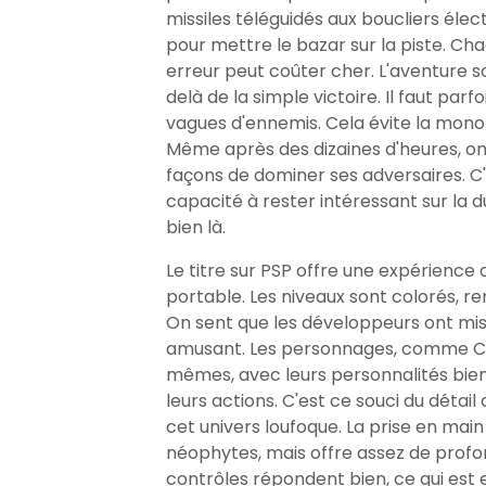
missiles téléguidés aux boucliers élect
pour mettre le bazar sur la piste. Ch
erreur peut coûter cher. L'aventure so
delà de la simple victoire. Il faut parf
vagues d'ennemis. Cela évite la monot
Même après des dizaines d'heures, on
façons de dominer ses adversaires. C'
capacité à rester intéressant sur la d
bien là.
Le titre sur PSP offre une expérience 
portable. Les niveaux sont colorés, r
On sent que les développeurs ont mis 
amusant. Les personnages, comme Cras
mêmes, avec leurs personnalités bien
leurs actions. C'est ce souci du détail
cet univers loufoque. La prise en main
néophytes, mais offre assez de profond
contrôles répondent bien, ce qui est e