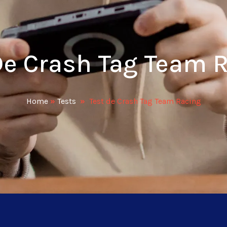
De Crash Tag Team 
Home
»
Tests
»
Test de Crash Tag Team Racing