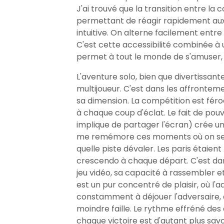
J'ai trouvé que la transition entre la c
permettant de réagir rapidement aux i
intuitive. On alterne facilement entr
C'est cette accessibilité combinée à u
permet à tout le monde de s'amuser, q
L'aventure solo, bien que divertissante
multijoueur. C'est dans les affronte
sa dimension. La compétition est féroce
à chaque coup d'éclat. Le fait de pou
implique de partager l'écran) crée un
me remémore ces moments où on se cha
quelle piste dévaler. Les paris étaien
crescendo à chaque départ. C'est dans
jeu vidéo, sa capacité à rassembler et
est un pur concentré de plaisir, où l
constamment à déjouer l'adversaire, à
moindre faille. Le rythme effréné des
chaque victoire est d'autant plus savo