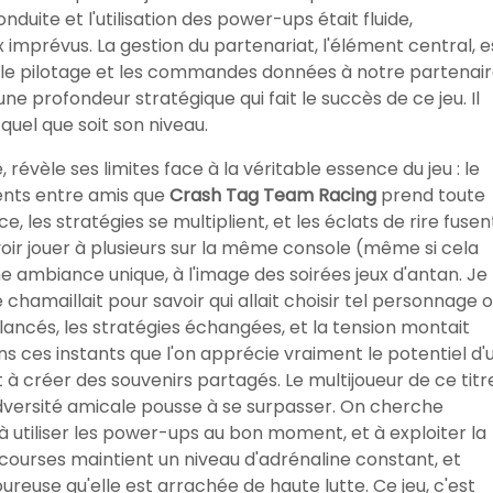
onduite et l'utilisation des power-ups était fluide,
mprévus. La gestion du partenariat, l'élément central, e
e le pilotage et les commandes données à notre partenair
ne profondeur stratégique qui fait le succès de ce jeu. Il
uel que soit son niveau.
, révèle ses limites face à la véritable essence du jeu : le
ments entre amis que
Crash Tag Team Racing
prend toute
, les stratégies se multiplient, et les éclats de rire fusen
voir jouer à plusieurs sur la même console (même si cela
e ambiance unique, à l'image des soirées jeux d'antan. Je
maillait pour savoir qui allait choisir tel personnage 
t lancés, les stratégies échangées, et la tension montait
 ces instants que l'on apprécie vraiment le potentiel d'
 à créer des souvenirs partagés. Le multijoueur de ce titr
'adversité amicale pousse à se surpasser. On cherche
 utiliser les power-ups au bon moment, et à exploiter la
 courses maintient un niveau d'adrénaline constant, et
ureuse qu'elle est arrachée de haute lutte. Ce jeu, c'est