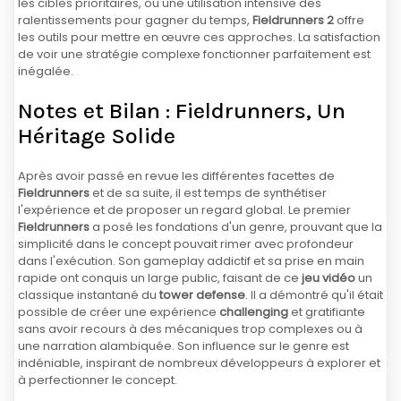
les cibles prioritaires, ou une utilisation intensive des
ralentissements pour gagner du temps,
Fieldrunners 2
offre
les outils pour mettre en œuvre ces approches. La satisfaction
de voir une stratégie complexe fonctionner parfaitement est
inégalée.
Notes et Bilan : Fieldrunners, Un
Héritage Solide
Après avoir passé en revue les différentes facettes de
Fieldrunners
et de sa suite, il est temps de synthétiser
l'expérience et de proposer un regard global. Le premier
Fieldrunners
a posé les fondations d'un genre, prouvant que la
simplicité dans le concept pouvait rimer avec profondeur
dans l'exécution. Son gameplay addictif et sa prise en main
rapide ont conquis un large public, faisant de ce
jeu vidéo
un
classique instantané du
tower defense
. Il a démontré qu'il était
possible de créer une expérience
challenging
et gratifiante
sans avoir recours à des mécaniques trop complexes ou à
une narration alambiquée. Son influence sur le genre est
indéniable, inspirant de nombreux développeurs à explorer et
à perfectionner le concept.