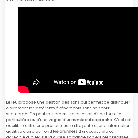
Le jeu propose une gestion des sons qui permet de distinguer
clairement les différents événements sans se sentir
submergé. On peut facilement isoler le son d'une tourelle
particulière ou d'une vague d'
ennemis
qui approche. C'est cet
équilibre entre une présentation attrayante et une information
auditive claire qui rend
Fieldrunners 2
si accessible et
agréable à jouer sur la durée. La bande son est bien réalisée,