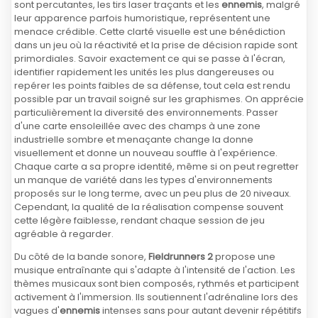
sont percutantes, les tirs laser traçants et les
ennemis
, malgré
leur apparence parfois humoristique, représentent une
menace crédible. Cette clarté visuelle est une bénédiction
dans un jeu où la réactivité et la prise de décision rapide sont
primordiales. Savoir exactement ce qui se passe à l'écran,
identifier rapidement les unités les plus dangereuses ou
repérer les points faibles de sa défense, tout cela est rendu
possible par un travail soigné sur les graphismes. On apprécie
particulièrement la diversité des environnements. Passer
d'une carte ensoleillée avec des champs à une zone
industrielle sombre et menaçante change la donne
visuellement et donne un nouveau souffle à l'expérience.
Chaque carte a sa propre identité, même si on peut regretter
un manque de variété dans les types d'environnements
proposés sur le long terme, avec un peu plus de 20 niveaux.
Cependant, la qualité de la réalisation compense souvent
cette légère faiblesse, rendant chaque session de jeu
agréable à regarder.
Du côté de la bande sonore,
Fieldrunners 2
propose une
musique entraînante qui s'adapte à l'intensité de l'action. Les
thèmes musicaux sont bien composés, rythmés et participent
activement à l'immersion. Ils soutiennent l'adrénaline lors des
vagues d'
ennemis
intenses sans pour autant devenir répétitifs