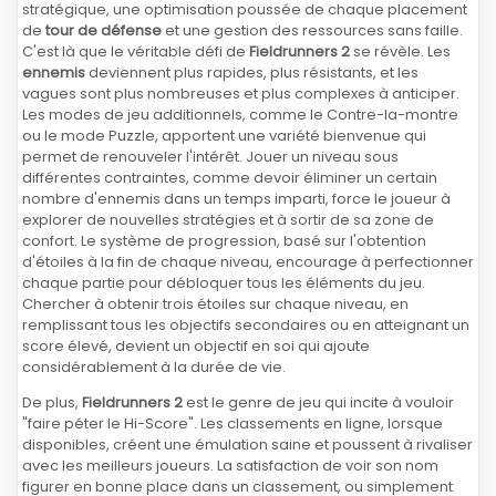
stratégique, une optimisation poussée de chaque placement
de
tour de défense
et une gestion des ressources sans faille.
C'est là que le véritable défi de
Fieldrunners 2
se révèle. Les
ennemis
deviennent plus rapides, plus résistants, et les
vagues sont plus nombreuses et plus complexes à anticiper.
Les modes de jeu additionnels, comme le Contre-la-montre
ou le mode Puzzle, apportent une variété bienvenue qui
permet de renouveler l'intérêt. Jouer un niveau sous
différentes contraintes, comme devoir éliminer un certain
nombre d'ennemis dans un temps imparti, force le joueur à
explorer de nouvelles stratégies et à sortir de sa zone de
confort. Le système de progression, basé sur l'obtention
d'étoiles à la fin de chaque niveau, encourage à perfectionner
chaque partie pour débloquer tous les éléments du jeu.
Chercher à obtenir trois étoiles sur chaque niveau, en
remplissant tous les objectifs secondaires ou en atteignant un
score élevé, devient un objectif en soi qui ajoute
considérablement à la durée de vie.
De plus,
Fieldrunners 2
est le genre de jeu qui incite à vouloir
"faire péter le Hi-Score". Les classements en ligne, lorsque
disponibles, créent une émulation saine et poussent à rivaliser
avec les meilleurs joueurs. La satisfaction de voir son nom
figurer en bonne place dans un classement, ou simplement