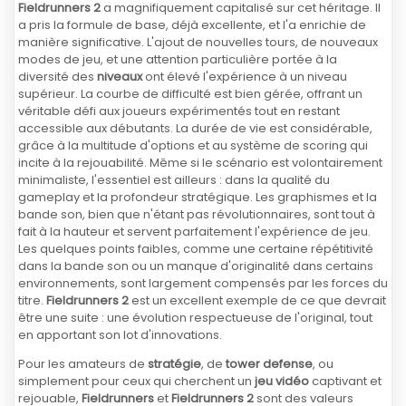
Fieldrunners 2
a magnifiquement capitalisé sur cet héritage. Il
a pris la formule de base, déjà excellente, et l'a enrichie de
manière significative. L'ajout de nouvelles tours, de nouveaux
modes de jeu, et une attention particulière portée à la
diversité des
niveaux
ont élevé l'expérience à un niveau
supérieur. La courbe de difficulté est bien gérée, offrant un
véritable défi aux joueurs expérimentés tout en restant
accessible aux débutants. La durée de vie est considérable,
grâce à la multitude d'options et au système de scoring qui
incite à la rejouabilité. Même si le scénario est volontairement
minimaliste, l'essentiel est ailleurs : dans la qualité du
gameplay et la profondeur stratégique. Les graphismes et la
bande son, bien que n'étant pas révolutionnaires, sont tout à
fait à la hauteur et servent parfaitement l'expérience de jeu.
Les quelques points faibles, comme une certaine répétitivité
dans la bande son ou un manque d'originalité dans certains
environnements, sont largement compensés par les forces du
titre.
Fieldrunners 2
est un excellent exemple de ce que devrait
être une suite : une évolution respectueuse de l'original, tout
en apportant son lot d'innovations.
Pour les amateurs de
stratégie
, de
tower defense
, ou
simplement pour ceux qui cherchent un
jeu vidéo
captivant et
rejouable,
Fieldrunners
et
Fieldrunners 2
sont des valeurs