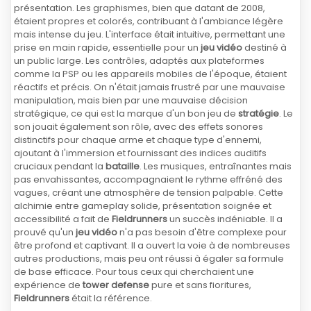
présentation. Les graphismes, bien que datant de 2008,
étaient propres et colorés, contribuant à l'ambiance légère
mais intense du jeu. L'interface était intuitive, permettant une
prise en main rapide, essentielle pour un
jeu vidéo
destiné à
un public large. Les contrôles, adaptés aux plateformes
comme la PSP ou les appareils mobiles de l'époque, étaient
réactifs et précis. On n'était jamais frustré par une mauvaise
manipulation, mais bien par une mauvaise décision
stratégique, ce qui est la marque d'un bon jeu de
stratégie
. Le
son jouait également son rôle, avec des effets sonores
distinctifs pour chaque arme et chaque type d'ennemi,
ajoutant à l'immersion et fournissant des indices auditifs
cruciaux pendant la
bataille
. Les musiques, entraînantes mais
pas envahissantes, accompagnaient le rythme effréné des
vagues, créant une atmosphère de tension palpable. Cette
alchimie entre gameplay solide, présentation soignée et
accessibilité a fait de
Fieldrunners
un succès indéniable. Il a
prouvé qu'un
jeu vidéo
n'a pas besoin d'être complexe pour
être profond et captivant. Il a ouvert la voie à de nombreuses
autres productions, mais peu ont réussi à égaler sa formule
de base efficace. Pour tous ceux qui cherchaient une
expérience de
tower defense
pure et sans fioritures,
Fieldrunners
était la référence.