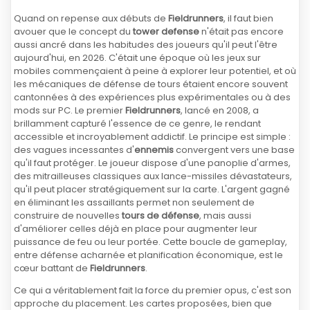
Quand on repense aux débuts de
Fieldrunners
, il faut bien
avouer que le concept du
tower defense
n'était pas encore
aussi ancré dans les habitudes des joueurs qu'il peut l'être
aujourd'hui, en 2026. C'était une époque où les jeux sur
mobiles commençaient à peine à explorer leur potentiel, et où
les mécaniques de défense de tours étaient encore souvent
cantonnées à des expériences plus expérimentales ou à des
mods sur PC. Le premier
Fieldrunners
, lancé en 2008, a
brillamment capturé l'essence de ce genre, le rendant
accessible et incroyablement addictif. Le principe est simple :
des vagues incessantes d'
ennemis
convergent vers une base
qu'il faut protéger. Le joueur dispose d'une panoplie d'armes,
des mitrailleuses classiques aux lance-missiles dévastateurs,
qu'il peut placer stratégiquement sur la carte. L'argent gagné
en éliminant les assaillants permet non seulement de
construire de nouvelles
tours de défense
, mais aussi
d'améliorer celles déjà en place pour augmenter leur
puissance de feu ou leur portée. Cette boucle de gameplay,
entre défense acharnée et planification économique, est le
cœur battant de
Fieldrunners
.
Ce qui a véritablement fait la force du premier opus, c'est son
approche du placement. Les cartes proposées, bien que