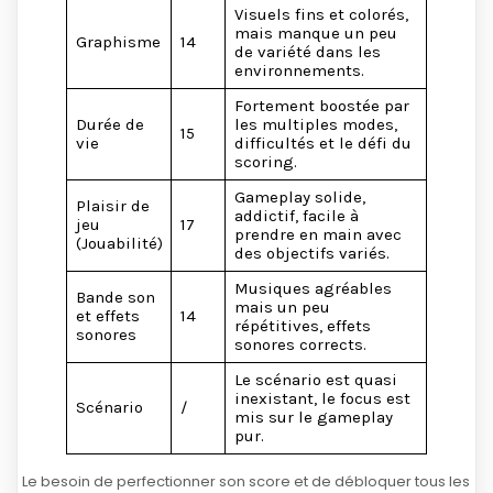
Visuels fins et colorés,
mais manque un peu
Graphisme
14
de variété dans les
environnements.
Fortement boostée par
Durée de
les multiples modes,
15
vie
difficultés et le défi du
scoring.
Gameplay solide,
Plaisir de
addictif, facile à
jeu
17
prendre en main avec
(Jouabilité)
des objectifs variés.
Musiques agréables
Bande son
mais un peu
et effets
14
répétitives, effets
sonores
sonores corrects.
Le scénario est quasi
inexistant, le focus est
Scénario
/
mis sur le gameplay
pur.
Le besoin de perfectionner son score et de débloquer tous les