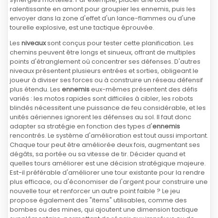
ralentissante en amont pour groupier les ennemis, puis les
envoyer dans la zone d'effet d'un lance-flammes ou d'une
tourelle explosive, est une tactique éprouvée.
Les
niveaux
sont conçus pour tester cette planification. Les
chemins peuvent être longs et sinueux, offrant de multiples
points d'étranglement où concentrer ses défenses. D'autres
niveaux présentent plusieurs entrées et sorties, obligeant le
joueur à diviser ses forces ou à construire un réseau défensif
plus étendu. Les
ennemis
eux-mêmes présentent des défis
variés : les motos rapides sont difficiles à cibler, les robots
blindés nécessitent une puissance de feu considérable, et les
unités aériennes ignorent les défenses au sol. Il faut donc
adapter sa stratégie en fonction des types d'
ennemis
rencontrés. Le système d'amélioration est tout aussi important.
Chaque tour peut être améliorée deux fois, augmentant ses
dégâts, sa portée ou sa vitesse de tir. Décider quand et
quelles tours améliorer est une décision stratégique majeure.
Est-il préférable d'améliorer une tour existante pour la rendre
plus efficace, ou d'économiser de l'argent pour construire une
nouvelle tour et renforcer un autre point faible ? Le jeu
propose également des "items" utilisables, comme des
bombes ou des mines, qui ajoutent une dimension tactique