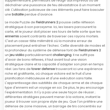
supplémentaire, permettant de réagir aux imprévus ou de
déchaîner une puissance de feu dévastatrice à un moment
clé. L'utilisation judicieuse de ces éléments peut faire basculer
une
bataille
perdue d'avance.
Le mode Puzzle de
Fieldrunners 2
pousse cette réflexion
stratégique à son paroxysme. Ici, les lasers parcourent la
carte, et le joueur doit placer ses tours de telle sorte que les
ennemis
soient contraints de traverser ces rayons mortels.
C'est un casse-tête millimétré où la moindre erreur de
placement peut entraîner l'échec. Cette diversité de modes et
la profondeur du système de défense font de
Fieldrunners 2
un
jeu vidéo
particulièrement
challenging
. Il ne suffit pas
d'avoir de bons réflexes, il faut avant tout une vision
stratégique claire et la capacité d'adapter son plan en temps
réel. Les fans de
tower defense
trouveront ici une expérience
riche et gratifiante, où chaque victoire est le fruit d'une
planification méticuleuse et d'une exécution sans faille.
L'apprentissage des subtilités de chaque arme et de chaque
type d'ennemi est un voyage en soi. De plus, le jeu encourage
l'expérimentation. Il n'y a pas une seule façon de réussir ;
différentes stratégies peuvent mener à la victoire, invitant le
joueur à trouver son propre style de jeu. Que l'on préfère une
défense de zone massive, un barrage de tirs concentrés sur