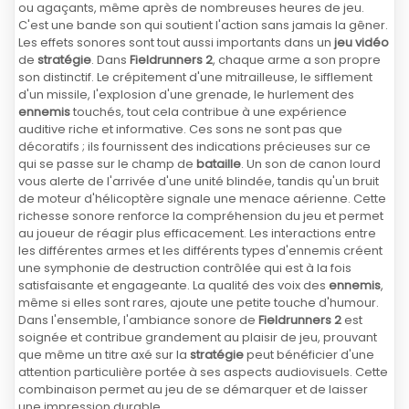
ou agaçants, même après de nombreuses heures de jeu.
C'est une bande son qui soutient l'action sans jamais la gêner.
Les effets sonores sont tout aussi importants dans un
jeu vidéo
de
stratégie
. Dans
Fieldrunners 2
, chaque arme a son propre
son distinctif. Le crépitement d'une mitrailleuse, le sifflement
d'un missile, l'explosion d'une grenade, le hurlement des
ennemis
touchés, tout cela contribue à une expérience
auditive riche et informative. Ces sons ne sont pas que
décoratifs ; ils fournissent des indications précieuses sur ce
qui se passe sur le champ de
bataille
. Un son de canon lourd
vous alerte de l'arrivée d'une unité blindée, tandis qu'un bruit
de moteur d'hélicoptère signale une menace aérienne. Cette
richesse sonore renforce la compréhension du jeu et permet
au joueur de réagir plus efficacement. Les interactions entre
les différentes armes et les différents types d'ennemis créent
une symphonie de destruction contrôlée qui est à la fois
satisfaisante et engageante. La qualité des voix des
ennemis
,
même si elles sont rares, ajoute une petite touche d'humour.
Dans l'ensemble, l'ambiance sonore de
Fieldrunners 2
est
soignée et contribue grandement au plaisir de jeu, prouvant
que même un titre axé sur la
stratégie
peut bénéficier d'une
attention particulière portée à ses aspects audiovisuels. Cette
combinaison permet au jeu de se démarquer et de laisser
une impression durable.