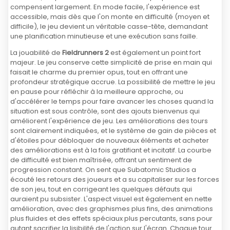
compensent largement. En mode facile, l'expérience est
accessible, mais dès que l'on monte en difficulté (moyen et
difficile), le jeu devient un véritable casse-tête, demandant
une planification minutieuse et une exécution sans faille.
La jouabilité de
Fieldrunners 2
est également un point fort
majeur. Le jeu conserve cette simplicité de prise en main qui
faisait le charme du premier opus, tout en offrant une
profondeur stratégique accrue. La possibilité de mettre le jeu
en pause pour réfléchir à la meilleure approche, ou
d'accélérer le temps pour faire avancer les choses quand la
situation est sous contrôle, sont des ajouts bienvenus qui
améliorent l'expérience de jeu. Les améliorations des tours
sont clairement indiquées, et le système de gain de pièces et
d'étoiles pour débloquer de nouveaux éléments et acheter
des améliorations est à la fois gratifiant et incitatif. La courbe
de difficulté est bien maîtrisée, offrant un sentiment de
progression constant. On sent que Subatomic Studios a
écouté les retours des joueurs et a su capitaliser sur les forces
de son jeu, tout en corrigeant les quelques défauts qui
auraient pu subsister. L'aspect visuel est également en nette
amélioration, avec des graphismes plus fins, des animations
plus fluides et des effets spéciaux plus percutants, sans pour
autant sacrifier la lisibilité de l'action sur l'écran. Chaque tour