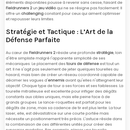
éléments disponibles pousse à revenir sans cesse, faisant de
Fieldrunners 2
un
jeu vidéo
qui ne se résigne pas facilement. Il
offre un
challenging
constant pour ceux qui aiment optimiser
et repousser leurs limites.
Stratégie et Tactique : L’Art de la
Défense Parfaite
Au cœur de
Fieldrunners 2
réside une profonde
stratégie
, loin
d'être simpliste malgré l'apparente simplicité de ses
mécaniques. Le placement des
tours de défense
est tout un
art. Il ne s'agit pas seulement de jeter quelques tourelles au
hasard, mais bien de créer un réseau coordonné capable de
décimer les vagues d'
ennemis
avant qu'elles n'atteignent leur
objectif. Chaque type de tour a ses forces et ses faiblesses. La
tourelle mitrailleuse est excellente pour infliger des dégâts
constants aux cibles uniques, mais elle peine face à de
grands groupes. Le lance-roquettes est parfait pour les
dégâts de zone, mais sa cadence de tir est plus lente. La tour
laser, elle, est dévastatrice sur une courte portée mais
nécessite un positionnement très précis. L'astuce réside dans
la combinaison de ces différentes unités pour créer des
synergies mortelles. Par exemple, placer une tourelle