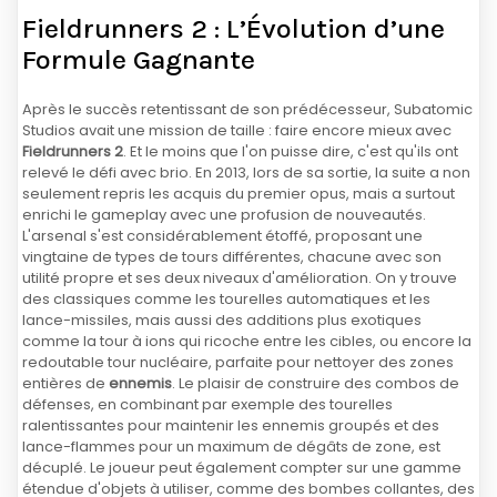
Fieldrunners 2 : L’Évolution d’une
Formule Gagnante
Après le succès retentissant de son prédécesseur, Subatomic
Studios avait une mission de taille : faire encore mieux avec
Fieldrunners 2
. Et le moins que l'on puisse dire, c'est qu'ils ont
relevé le défi avec brio. En 2013, lors de sa sortie, la suite a non
seulement repris les acquis du premier opus, mais a surtout
enrichi le gameplay avec une profusion de nouveautés.
L'arsenal s'est considérablement étoffé, proposant une
vingtaine de types de tours différentes, chacune avec son
utilité propre et ses deux niveaux d'amélioration. On y trouve
des classiques comme les tourelles automatiques et les
lance-missiles, mais aussi des additions plus exotiques
comme la tour à ions qui ricoche entre les cibles, ou encore la
redoutable tour nucléaire, parfaite pour nettoyer des zones
entières de
ennemis
. Le plaisir de construire des combos de
défenses, en combinant par exemple des tourelles
ralentissantes pour maintenir les ennemis groupés et des
lance-flammes pour un maximum de dégâts de zone, est
décuplé. Le joueur peut également compter sur une gamme
étendue d'objets à utiliser, comme des bombes collantes, des