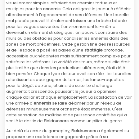
visuellement simples, offraient des chemins tortueux et
multiples pour les
ennemis
. Cela obligeait le joueur à réfléchir
attentivement à l'agencement de ses défenses. Une tourelle
mal placée pouvait littéralement laisser une brèche béante
pour les vagues suivantes. L'environnement lui-même
devenait un élément stratégique ; on pouvait construire des
murs ou des obstacles pour canaliser les ennemis dans des
zones de mort prédéfinies. Cette gestion fine des ressources
et de l'espace a posé les bases d'une
stratégie
profonde,
accessible aux néophytes mais suffisamment complexe pour
satisfaire les vétérans. La variété des tours, même si elle était
plus limitée que dans les productions ultérieures, était déjà
bien pensée. Chaque type de tour avait son rôle : les tourelles
ralentissantes pour gagner du temps, les lance-roquettes
pour le dégât de zone, et ainsi de suite. Le challenge
augmentait crescendo, poussant le joueur à optimiser
chaque dollar et chaque emplacement. La satisfaction de voir
une armée d'
ennemis
se faire décimer par un réseau de
défenses minutieusement orchestré était immense. C'est
cette sensation de maîtrise et de puissance contrôlée qui a
scellé le destin de
Fieldrunners
comme un pilier du genre.
Au-delà du cœur du gameplay,
Fieldrunners
a également su
proposer une expérience engageante grâce à sa