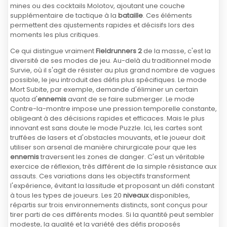
mines ou des cocktails Molotov, ajoutant une couche
supplémentaire de tactique à la
bataille
. Ces éléments
permettent des ajustements rapides et décisifs lors des
moments les plus critiques.
Ce qui distingue vraiment
Fieldrunners 2
de la masse, c'est la
diversité de ses modes de jeu. Au-delà du traditionnel mode
Survie, où il s'agit de résister au plus grand nombre de vagues
possible, le jeu introduit des défis plus spécifiques. Le mode
Mort Subite, par exemple, demande d'éliminer un certain
quota d'
ennemis
avant de se faire submerger. Le mode
Contre-la-montre impose une pression temporelle constante,
obligeant à des décisions rapides et efficaces. Mais le plus
innovant est sans doute le mode Puzzle. Ici, les cartes sont
truffées de lasers et d'obstacles mouvants, et le joueur doit
utiliser son arsenal de manière chirurgicale pour que les
ennemis
traversent les zones de danger. C'est un véritable
exercice de réflexion, très différent de la simple résistance aux
assauts. Ces variations dans les objectifs transforment
l'expérience, évitant la lassitude et proposant un défi constant
à tous les types de joueurs. Les 20
niveaux
disponibles,
répartis sur trois environnements distincts, sont conçus pour
tirer parti de ces différents modes. Si la quantité peut sembler
modeste, la qualité et la variété des défis proposés