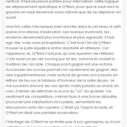
vertical. Il faut plusieurs parties pour internaliser cette logique
de déplacement spécifique à Q*Bert, pour que le saut vers la
gauche en haut devienne aussi naturel que de se déplacer en
avant.
Une fois cette mécanique bien ancrée dans le cerveau, le défi
passe à la vitesse d'exécution. Les niveaux avancent, les
ennemis deviennent plus nombreux et plus agressifs. Il faut
agir vite, mais sans précipitation. C'est tout l'art de Q*Bert :
trouver le juste équilibre entre réactivité et réflexion. Car
rappelons-le, Q*Bert n'est pas qu'une question de réflexes.
C'est aussi un jeu de scoring pur et dur, comme le voulait la
tradition de l'arcade. Chaque point gagné est une victoire.
Accumuler les scores permet non seulement de gagner des
vies supplémentaires, mais surtout de graver son pseudo en
lettres de feu sur le tableau d'honneur de la salle de jeu. Je
me souviens encore de ces après-midis passés au snack du
coin, à tenter de détrôner le score du "roi" du quartier. Ce
sentiment de compétition, même face à une borne désuète,
procurait une satisfaction incroyable, alimentant les
discussions avec les copains. C'était ça, l'esprit arcade, et
Q*Bert en était une parfaite incarnation.
L'héritage de Q*Bert ne se limite pas à son gameplay ou à son