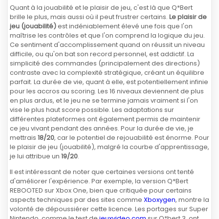
Quant à la jouabilité et le plaisir de jeu, c'est là que Q*Bert
brille le plus, mais aussi où il peut frustrer certains.
Le plaisir de
jeu (jouabilité)
est indéniablement élevé une fois que l'on
maîtrise les contrôles et que l'on comprend la logique du jeu.
Ce sentiment d'accomplissement quand on réussit un niveau
difficile, ou qu'on bat son record personnel, est addictif. La
simplicité des commandes (principalement des directions)
contraste avec la complexité stratégique, créant un équilibre
parfait. La durée de vie, quant à elle, est potentiellement infinie
pour les accros au scoring. Les 16 niveaux deviennent de plus
en plus ardus, et le jeu ne se termine jamais vraiment si l'on
vise le plus haut score possible. Les adaptations sur
différentes plateformes ont également permis de maintenir
ce jeu vivant pendant des années. Pour la durée de vie, je
mettrais
18/20
, car le potentiel de rejouabilité est énorme. Pour
le plaisir de jeu (jouabilité), malgré la courbe d'apprentissage,
je lui attribue un
19/20
.
Il est intéressant de noter que certaines versions ont tenté
d'améliorer l'expérience. Par exemple, la version Q*Bert
REBOOTED sur Xbox One, bien que critiquée pour certains
aspects techniques par des sites comme
Xboxygen
, montre la
volonté de dépoussiérer cette licence. Les portages sur Super
Nintendo, comme le test de
jeuxvideo.com
sur Q*bert 3, ont