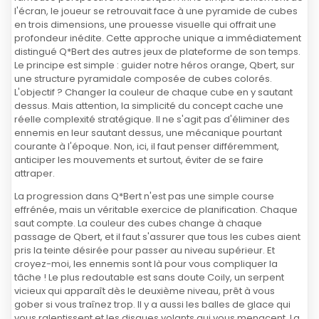
l'écran, le joueur se retrouvait face à une pyramide de cubes
en trois dimensions, une prouesse visuelle qui offrait une
profondeur inédite. Cette approche unique a immédiatement
distingué Q*Bert des autres jeux de plateforme de son temps.
Le principe est simple : guider notre héros orange, Qbert, sur
une structure pyramidale composée de cubes colorés.
L'objectif ? Changer la couleur de chaque cube en y sautant
dessus. Mais attention, la simplicité du concept cache une
réelle complexité stratégique. Il ne s'agit pas d'éliminer des
ennemis en leur sautant dessus, une mécanique pourtant
courante à l'époque. Non, ici, il faut penser différemment,
anticiper les mouvements et surtout, éviter de se faire
attraper.
La progression dans Q*Bert n'est pas une simple course
effrénée, mais un véritable exercice de planification. Chaque
saut compte. La couleur des cubes change à chaque
passage de Qbert, et il faut s'assurer que tous les cubes aient
pris la teinte désirée pour passer au niveau supérieur. Et
croyez-moi, les ennemis sont là pour vous compliquer la
tâche ! Le plus redoutable est sans doute Coily, un serpent
vicieux qui apparaît dès le deuxième niveau, prêt à vous
gober si vous traînez trop. Il y a aussi les balles de glace qui
vous ralentissent et les disques volants qui vous menacent. La