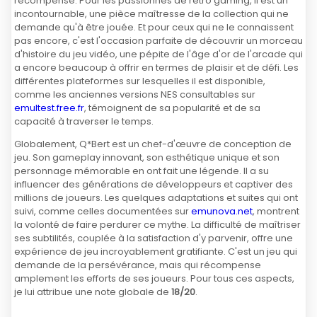
récompense. Pour les passionnés de retro gaming, il est un
incontournable, une pièce maîtresse de la collection qui ne
demande qu'à être jouée. Et pour ceux qui ne le connaissent
pas encore, c'est l'occasion parfaite de découvrir un morceau
d'histoire du jeu vidéo, une pépite de l'âge d'or de l'arcade qui
a encore beaucoup à offrir en termes de plaisir et de défi. Les
différentes plateformes sur lesquelles il est disponible,
comme les anciennes versions NES consultables sur
emultest.free.fr
, témoignent de sa popularité et de sa
capacité à traverser le temps.
Globalement, Q*Bert est un chef-d'œuvre de conception de
jeu. Son gameplay innovant, son esthétique unique et son
personnage mémorable en ont fait une légende. Il a su
influencer des générations de développeurs et captiver des
millions de joueurs. Les quelques adaptations et suites qui ont
suivi, comme celles documentées sur
emunova.net
, montrent
la volonté de faire perdurer ce mythe. La difficulté de maîtriser
ses subtilités, couplée à la satisfaction d'y parvenir, offre une
expérience de jeu incroyablement gratifiante. C'est un jeu qui
demande de la persévérance, mais qui récompense
amplement les efforts de ses joueurs. Pour tous ces aspects,
je lui attribue une note globale de
18/20
.