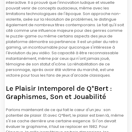
interactive. Il a prouvé que l'innovation ludique et visuelle
pouvait venir de concepts audacieux, même avec les
limitations technologiques de l'époque. Son approche non-
violente, axée sur la résolution de problèmes, le distingue
également de nombreux titres contemporains. Le fait qu'il soit
cité comme une influence majeure pour des genres comme
le puzzle-game ou même certains aspects des jeux de
plateforme démontre sa pertinence. Il est un pilier du retro
gaming, un incontournable pour quiconque s'intéresse à
l'évolution du jeu vidéo. Sa capacité à être reconnaissable
instantanément, même par ceux qui n'ont jamais joué,
témoigne de son statut d'icône. La réhabilitation de ce
personnage, après avoir été victime du marché, est une
victoire pour tous les fans de jeux d'arcade classiques.
Le Plaisir Intemporel de Q*Bert :
Graphismes, Son et Jouabilité
Parlons maintenant de ce qui fait le cœur d'un jeu : son
potentiel de plaisir. Et avec Q*Bert, le plaisir est bien là, même
s'il se cache derrière une certaine exigence. Si l'on devait
évaluer le graphisme, il faut se replacer en 1982. Pour