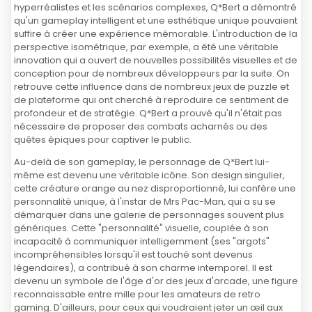
hyperréalistes et les scénarios complexes, Q*Bert a démontré
qu'un gameplay intelligent et une esthétique unique pouvaient
suffire à créer une expérience mémorable. L'introduction de la
perspective isométrique, par exemple, a été une véritable
innovation qui a ouvert de nouvelles possibilités visuelles et de
conception pour de nombreux développeurs par la suite. On
retrouve cette influence dans de nombreux jeux de puzzle et
de plateforme qui ont cherché à reproduire ce sentiment de
profondeur et de stratégie. Q*Bert a prouvé qu'il n'était pas
nécessaire de proposer des combats acharnés ou des
quêtes épiques pour captiver le public.
Au-delà de son gameplay, le personnage de Q*Bert lui-
même est devenu une véritable icône. Son design singulier,
cette créature orange au nez disproportionné, lui confère une
personnalité unique, à l'instar de Mrs Pac-Man, qui a su se
démarquer dans une galerie de personnages souvent plus
génériques. Cette "personnalité" visuelle, couplée à son
incapacité à communiquer intelligemment (ses "argots"
incompréhensibles lorsqu'il est touché sont devenus
légendaires), a contribué à son charme intemporel. Il est
devenu un symbole de l'âge d'or des jeux d'arcade, une figure
reconnaissable entre mille pour les amateurs de retro
gaming. D'ailleurs, pour ceux qui voudraient jeter un œil aux