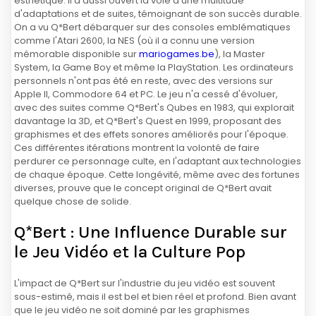
esthétique. Il a aussi ouvert la voie à une multitude
d'adaptations et de suites, témoignant de son succès durable.
On a vu Q*Bert débarquer sur des consoles emblématiques
comme l'Atari 2600, la NES (où il a connu une version
mémorable disponible sur
mariogames.be
), la Master
System, la Game Boy et même la PlayStation. Les ordinateurs
personnels n'ont pas été en reste, avec des versions sur
Apple II, Commodore 64 et PC. Le jeu n'a cessé d'évoluer,
avec des suites comme Q*Bert's Qubes en 1983, qui explorait
davantage la 3D, et Q*Bert's Quest en 1999, proposant des
graphismes et des effets sonores améliorés pour l'époque.
Ces différentes itérations montrent la volonté de faire
perdurer ce personnage culte, en l'adaptant aux technologies
de chaque époque. Cette longévité, même avec des fortunes
diverses, prouve que le concept original de Q*Bert avait
quelque chose de solide.
Q*Bert : Une Influence Durable sur
le Jeu Vidéo et la Culture Pop
L'impact de Q*Bert sur l'industrie du jeu vidéo est souvent
sous-estimé, mais il est bel et bien réel et profond. Bien avant
que le jeu vidéo ne soit dominé par les graphismes