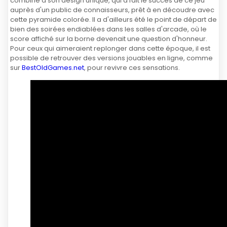
combiné à son design unique, qui a fait le succès de ce jeu
auprès d'un public de connaisseurs, prêt à en découdre avec
cette pyramide colorée. Il a d'ailleurs été le point de départ de
bien des soirées endiablées dans les salles d'arcade, où le
score affiché sur la borne devenait une question d'honneur.
Pour ceux qui aimeraient replonger dans cette époque, il est
possible de retrouver des versions jouables en ligne, comme
sur
BestOldGames.net
, pour revivre ces sensations.