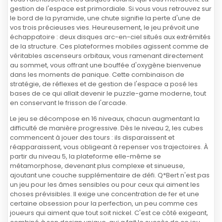
gestion de l'espace est primordiale. Si vous vous retrouvez sur
le bord de la pyramide, une chute signifie la perte d'une de
vos trois précieuses vies. Heureusement, le jeu prévoit une
échappatoire : deux disques arc-en-ciel situés aux extrémités
de la structure. Ces plateformes mobiles agissent comme de
véritables ascenseurs orbitaux, vous ramenant directement
au sommet, vous offrant une bouffée d'oxygène bienvenue
dans les moments de panique. Cette combinaison de
stratégie, de réflexes et de gestion de l'espace a posé les
bases de ce qui allait devenir le puzzle-game moderne, tout
en conservant le frisson de l'arcade.
Le jeu se décompose en 16 niveaux, chacun augmentant la
difficulté de manière progressive. Dès le niveau 2, les cubes
commencent à jouer des tours : ils disparaissent et
réapparaissent, vous obligeant à repenser vos trajectoires. À
partir du niveau 5, la plateforme elle-même se
métamorphose, devenant plus complexe et sinueuse,
ajoutant une couche supplémentaire de défi. Q*Bert n'est pas
un jeu pour les âmes sensibles ou pour ceux qui aiment les
choses prévisibles. Il exige une concentration de fer et une
certaine obsession pour la perfection, un peu comme ces
joueurs qui aiment que tout soit nickel. C'est ce côté exigeant,