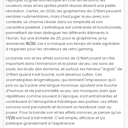
l'époque, la grille isométrique en trois dimensions, les
couleurs vives et les sprites plutôt réussis étaient une petite
révolution. Certes, en 2026, les graphismes de Q*Bert peuvent
sembler rudimentaires, mais il faut juger le jeu avec son
contexte. Le charme réside dans sa simplicité et son
caractère pixellisé. L'esthétique est cohérente et fonctionnelle,
permettant de bien distinguer les différents éléments à
l'écran. Sur une échelle de 20, pour le graphisme, je lui
donnerais
15/20
, car il a marqué son temps et reste agréable
à regarder pour les amateurs de retro gaming.
La bande son et les effets sonores de Q*Bert jouent un rôle
important dans l'immersion et le plaisir de jeu. Les sons de
sauts, les bruits des ennemis, et surtout, les fameux "argots" de
Q*Bert quand il est touché, sont devenus cultes. Ces
onomatopées énigmatiques, qui donnent l'impression qu'il
jure ou qu'il parle une langue inconnue, ajoutent une touche
d'humour et de personnalité au jeu. Les musiques, bien que
répétitives comme souvent à l'époque, sont entraînantes et
contribuent à l'atmosphère frénétique des parties. Les effets
sonores sont percutants et donnent un feedback clair au
joueur. Pour la bande son et les effets sonores, je pense qu'un
17/20
est tout à fait mérité. C'est simple, efficace et ça
participe grandement à l'expérience.