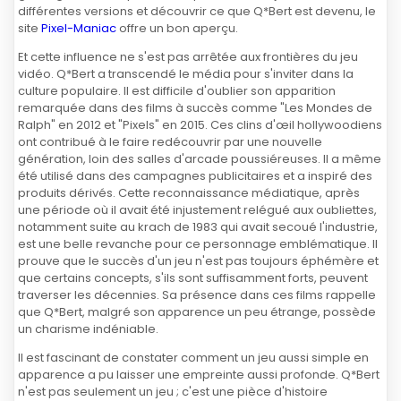
différentes versions et découvrir ce que Q*Bert est devenu, le
site
Pixel-Maniac
offre un bon aperçu.
Et cette influence ne s'est pas arrêtée aux frontières du jeu
vidéo. Q*Bert a transcendé le média pour s'inviter dans la
culture populaire. Il est difficile d'oublier son apparition
remarquée dans des films à succès comme "Les Mondes de
Ralph" en 2012 et "Pixels" en 2015. Ces clins d'œil hollywoodiens
ont contribué à le faire redécouvrir par une nouvelle
génération, loin des salles d'arcade poussiéreuses. Il a même
été utilisé dans des campagnes publicitaires et a inspiré des
produits dérivés. Cette reconnaissance médiatique, après
une période où il avait été injustement relégué aux oubliettes,
notamment suite au krach de 1983 qui avait secoué l'industrie,
est une belle revanche pour ce personnage emblématique. Il
prouve que le succès d'un jeu n'est pas toujours éphémère et
que certains concepts, s'ils sont suffisamment forts, peuvent
traverser les décennies. Sa présence dans ces films rappelle
que Q*Bert, malgré son apparence un peu étrange, possède
un charisme indéniable.
Il est fascinant de constater comment un jeu aussi simple en
apparence a pu laisser une empreinte aussi profonde. Q*Bert
n'est pas seulement un jeu ; c'est une pièce d'histoire