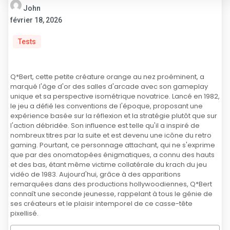
John
février 18, 2026
Tests
Q*Bert, cette petite créature orange au nez proéminent, a
marqué l'âge d'or des salles d'arcade avec son gameplay
unique et sa perspective isométrique novatrice. Lancé en 1982,
le jeu a défié les conventions de l'époque, proposant une
expérience basée sur la réflexion et la stratégie plutôt que sur
l'action débridée. Son influence est telle qu'il a inspiré de
nombreux titres par la suite et est devenu une icône du retro
gaming. Pourtant, ce personnage attachant, qui ne s'exprime
que par des onomatopées énigmatiques, a connu des hauts
et des bas, étant même victime collatérale du krach du jeu
vidéo de 1983. Aujourd'hui, grâce à des apparitions
remarquées dans des productions hollywoodiennes, Q*Bert
connaît une seconde jeunesse, rappelant à tous le génie de
ses créateurs et le plaisir intemporel de ce casse-tête
pixellisé.