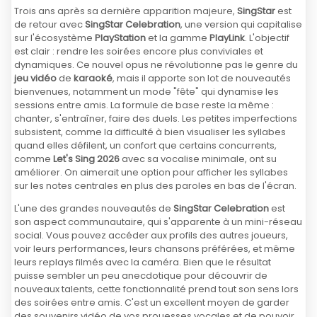
Trois ans après sa dernière apparition majeure,
SingStar
est
de retour avec
SingStar Celebration
, une version qui capitalise
sur l'écosystème
PlayStation
et la gamme
PlayLink
. L'objectif
est clair : rendre les soirées encore plus conviviales et
dynamiques. Ce nouvel opus ne révolutionne pas le genre du
jeu vidéo
de
karaoké
, mais il apporte son lot de nouveautés
bienvenues, notamment un mode "fête" qui dynamise les
sessions entre amis. La formule de base reste la même :
chanter, s'entraîner, faire des duels. Les petites imperfections
subsistent, comme la difficulté à bien visualiser les syllabes
quand elles défilent, un confort que certains concurrents,
comme
Let's Sing 2026
avec sa vocalise minimale, ont su
améliorer. On aimerait une option pour afficher les syllabes
sur les notes centrales en plus des paroles en bas de l'écran.
L'une des grandes nouveautés de
SingStar Celebration
est
son aspect communautaire, qui s'apparente à un mini-réseau
social. Vous pouvez accéder aux profils des autres joueurs,
voir leurs performances, leurs chansons préférées, et même
leurs replays filmés avec la caméra. Bien que le résultat
puisse sembler un peu anecdotique pour découvrir de
nouveaux talents, cette fonctionnalité prend tout son sens lors
des soirées entre amis. C'est un excellent moyen de garder
des souvenirs vidéo de vos prouesses vocales et de pouvoir