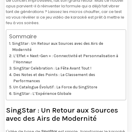
de concert improvisées, fait son grand retour. Mais ce nouvel
opus parvient-il à réinventer la formule qui a déjà fait vibrer
tant de générations ? Laissez les micros chauffer, car ce test
va vous révéler si ce jeu vidéo de karaoké est prêt à mettre le
feu à vos soirées.
Sommaire
SingStar : Un Retour aux Sources avec des Airs de
Modernité
L’Effet « Next-Gen » : Connectivité et Personnalisation à
l’Honneur
SingStar Celebration : La Fête Avant Tout !
Des Notes et des Points : Le Classement des
Performances
Un Catalogue Évolutif : La Force du SingStore
SingStar : L’Expérience Globale
SingStar : Un Retour aux Sources
avec des Airs de Modernité
L'idée de base de
SingStar
est simple : transformer le karaoké