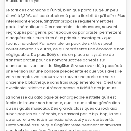
multitude de styles.
Le tarif des chansons à l'unité, bien que parfois jugé un peu
élevé à 1,39€, est contrebalancé par la flexibilité qu'il offre. Plus
intéressant encore,
SingStar
propose régulièrement des
packs thématiques. Ces ensembles de chansons, souvent
regroupés par genre, par époque ou par artiste, permettent
d'acquérir plusieurs titres à un prix plus avantageux que
l'achat individuel. Par exemple, un pack de six titres peut
coûter environ six euros, ce qui représente une économie non
négligeable. De plus,
Sony
a mis en place un système de
transfert gratuit pour de nombreux titres achetés sur
d'anciennes versions de
SingStar
. Si vous avez déjà possédé
une version sur une console précédente et que vous avez lié
votre compte, vous pourrez retrouver une partie de votre
ancienne bibliothèque sans frais supplémentaires. C'est une
excellente initiative qui récompense la fidélité des joueurs.
La richesse du catalogue téléchargeable est telle qu'il est
facile de trouver son bonheur, quelle que soit sa génération
ou ses goûts musicaux. Des grands classiques du rock aux
tubes pop les plus récents, en passant par le hip-hop, la soul
ou encore la variété internationale, tout y est représenté.
Cette variété assure que
SingStar
reste pertinent et amusant
pendant des années. De nouvelles chansons sont