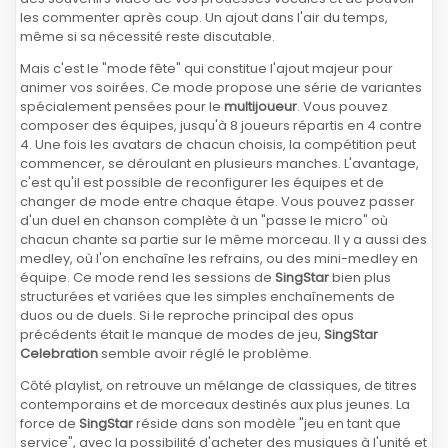
les commenter après coup. Un ajout dans l'air du temps,
même si sa nécessité reste discutable.
Mais c'est le "mode fête" qui constitue l'ajout majeur pour
animer vos soirées. Ce mode propose une série de variantes
spécialement pensées pour le
multijoueur
. Vous pouvez
composer des équipes, jusqu'à 8 joueurs répartis en 4 contre
4. Une fois les avatars de chacun choisis, la compétition peut
commencer, se déroulant en plusieurs manches. L'avantage,
c'est qu'il est possible de reconfigurer les équipes et de
changer de mode entre chaque étape. Vous pouvez passer
d'un duel en chanson complète à un "passe le micro" où
chacun chante sa partie sur le même morceau. Il y a aussi des
medley, où l'on enchaîne les refrains, ou des mini-medley en
équipe. Ce mode rend les sessions de
SingStar
bien plus
structurées et variées que les simples enchaînements de
duos ou de duels. Si le reproche principal des opus
précédents était le manque de modes de jeu,
SingStar
Celebration
semble avoir réglé le problème.
Côté playlist, on retrouve un mélange de classiques, de titres
contemporains et de morceaux destinés aux plus jeunes. La
force de
SingStar
réside dans son modèle "jeu en tant que
service", avec la possibilité d'acheter des musiques à l'unité et