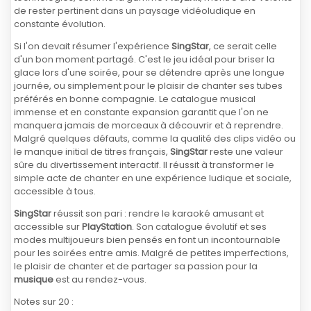
de rester pertinent dans un paysage vidéoludique en
constante évolution.
Si l'on devait résumer l'expérience
SingStar
, ce serait celle
d'un bon moment partagé. C'est le jeu idéal pour briser la
glace lors d'une soirée, pour se détendre après une longue
journée, ou simplement pour le plaisir de chanter ses tubes
préférés en bonne compagnie. Le catalogue musical
immense et en constante expansion garantit que l'on ne
manquera jamais de morceaux à découvrir et à reprendre.
Malgré quelques défauts, comme la qualité des clips vidéo ou
le manque initial de titres français,
SingStar
reste une valeur
sûre du divertissement interactif. Il réussit à transformer le
simple acte de chanter en une expérience ludique et sociale,
accessible à tous.
SingStar
réussit son pari : rendre le karaoké amusant et
accessible sur
PlayStation
. Son catalogue évolutif et ses
modes multijoueurs bien pensés en font un incontournable
pour les soirées entre amis. Malgré de petites imperfections,
le plaisir de chanter et de partager sa passion pour la
musique
est au rendez-vous.
Notes sur 20 :