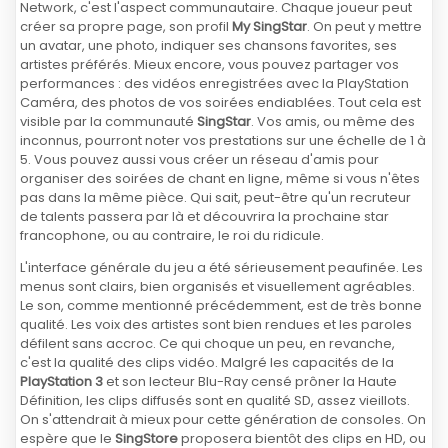
Network, c'est l'aspect communautaire. Chaque joueur peut
créer sa propre page, son profil
My SingStar
. On peut y mettre
un avatar, une photo, indiquer ses chansons favorites, ses
artistes préférés. Mieux encore, vous pouvez partager vos
performances : des vidéos enregistrées avec la PlayStation
Caméra, des photos de vos soirées endiablées. Tout cela est
visible par la communauté
SingStar
. Vos amis, ou même des
inconnus, pourront noter vos prestations sur une échelle de 1 à
5. Vous pouvez aussi vous créer un réseau d'amis pour
organiser des soirées de chant en ligne, même si vous n'êtes
pas dans la même pièce. Qui sait, peut-être qu'un recruteur
de talents passera par là et découvrira la prochaine star
francophone, ou au contraire, le roi du ridicule.
L'interface générale du jeu a été sérieusement peaufinée. Les
menus sont clairs, bien organisés et visuellement agréables.
Le son, comme mentionné précédemment, est de très bonne
qualité. Les voix des artistes sont bien rendues et les paroles
défilent sans accroc. Ce qui choque un peu, en revanche,
c'est la qualité des clips vidéo. Malgré les capacités de la
PlayStation 3
et son lecteur Blu-Ray censé prôner la Haute
Définition, les clips diffusés sont en qualité SD, assez vieillots.
On s'attendrait à mieux pour cette génération de consoles. On
espère que le
SingStore
proposera bientôt des clips en HD, ou