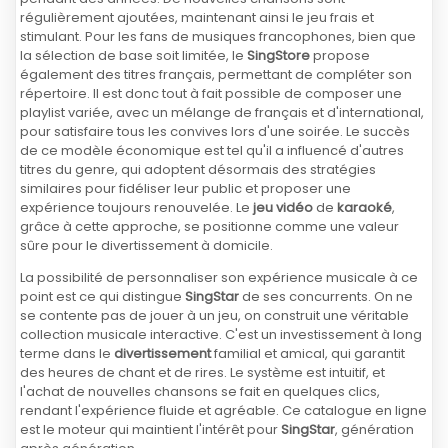
régulièrement ajoutées, maintenant ainsi le jeu frais et
stimulant. Pour les fans de musiques francophones, bien que
la sélection de base soit limitée, le
SingStore
propose
également des titres français, permettant de compléter son
répertoire. Il est donc tout à fait possible de composer une
playlist variée, avec un mélange de français et d'international,
pour satisfaire tous les convives lors d'une soirée. Le succès
de ce modèle économique est tel qu'il a influencé d'autres
titres du genre, qui adoptent désormais des stratégies
similaires pour fidéliser leur public et proposer une
expérience toujours renouvelée. Le
jeu vidéo
de
karaoké
,
grâce à cette approche, se positionne comme une valeur
sûre pour le divertissement à domicile.
La possibilité de personnaliser son expérience musicale à ce
point est ce qui distingue
SingStar
de ses concurrents. On ne
se contente pas de jouer à un jeu, on construit une véritable
collection musicale interactive. C'est un investissement à long
terme dans le
divertissement
familial et amical, qui garantit
des heures de chant et de rires. Le système est intuitif, et
l'achat de nouvelles chansons se fait en quelques clics,
rendant l'expérience fluide et agréable. Ce catalogue en ligne
est le moteur qui maintient l'intérêt pour
SingStar
, génération