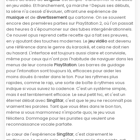
en jeu vidéo. Et franchement, ça marche ! Depuis ses débuts,
la série n'a cessé d'évoluer, offrant une expérience de
musique
et de
divertissement
qui cartonne. On se souvient
encore des premières parties sur PlayStation 2, où l'on passait
des heures à s'époumoner sur des tubes intergénérationnels.
Ce nouvel opus reprend cette recette qui a fait ses preuves,
en y ajoutant des touches modernes. Le
jeu vidéo
est devenu
une référence dans le genre du karaoké, et cela ne doit rien
au hasard. L'interface est toujours aussi claire et conviviale,
même pour ceux qui n'ont pas l'habitude de naviguer dans les
menus de leur console
PlayStation
. Les barres de guidage
pour l'intonation sont toujours là, efficaces pour aider les
moins doués à rester dans le ton. Pour les rythmes plus
rapides, comme le rap, une sorte de boîte à rythmes vous
indique si vous suivez la cadence. C'est un système simple,
mais il est terriblement efficace. Le seul petit hic, et c'est un
éternel débat avec
SingStar
, c'est que le jeu ne reconnaît pas
vraiment les paroles. Tant que vous êtes dans le bon ton,
même si vous marmonnez n'importe quoi, le jeu vous
félicitera. Dommage pour les puristes qui veulent une
reconnaissance vocale parfaite.
Le cœur de l'expérience
SingStar
, c'est clairement le