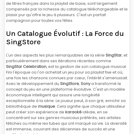
de titres français dans la playlist de base, sont largement
compensés par la richesse du catalogue téléchargeable et le
plaisir pur qu'offre le jeu à plusieurs. C'est un parfait
compagnon pour toutes vos fêtes.
Un Catalogue Évolutif : La Force du
SingStore
L'un des aspects les plus remarquables de la série
SingStar
, et
particulièrement dans ses itérations récentes comme
SingStar Celebration
, est la gestion de son catalogue musical.
Fini l'époque où l'on achetait un jeu pour sa playlist fixe et où,
une fois les chansons connues par cœur, l'intérêt s'amenuisait.
Avec le développement du
SingStore
,
Sony
a transformé le
concept du jeu en une plateforme évolutive. C'est un modèle
économique intelligent qui assure une longévité
exceptionnelle à la série. Le joueur peut, à son gré, enrichir sa
bibliothèque de
musique
. Cela signifie que chaque utilisateur
peut créer son expérience de
karaoké
idéale, en se
concentrant sur ses genres musicaux préférés, ses artistes
fétiches ou même les tubes qui ont marqué sa vie. La diversité
est immense, couvrant des décennies de succès et une