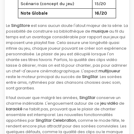
Scénario (concept du jeu)
15/20
Note Globale
16/20
Le
SingStore
est sans aucun doute l'atout majeur de la série. La
possibilité de construire sa bibliothèque de
musique
au fil du
temps est un avantage considérable par rapport aux jeux qui
imposent une playlist fixe. Cela assure une longévité quasi
infinie au jeu, chaque joueur pouvant se créer son expérience
personnalisée. Le plaisir de jeu est décuplé lorsque l'on
chante ses titres favoris. Parfois, la qualité des clips vidéo
laisse à désirer, mais on est là pour chanter, pas pour admirer
un chef-d'œuvre cinématographique. L'aspect
multijoueur
reste le moteur principal du succès de
SingStar
. Les soirées
entre amis, rythmées par des chansons choisies avec soin,
sont garanties.
Il faut avouer que malgré les années,
SingStar
conserve un
charme indéniable. L'engouement autour de ce
jeu vidéo
de
karaoké
ne faiblit pas, prouvant que le plaisir de chanter
ensemble est intemporel. Les nouvelles fonctionnalités
apportées par
SingStar Celebration
, comme le mode fête, le
rendent encore plus attractif pour des soirées conviviales. Les
quelques défauts, comme la qualité des clips ou le manque