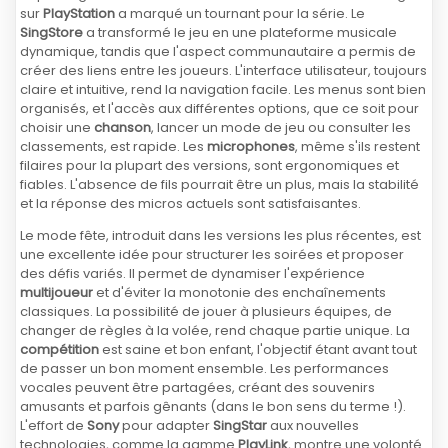
sur
PlayStation
a marqué un tournant pour la série. Le
SingStore
a transformé le jeu en une plateforme musicale
dynamique, tandis que l'aspect communautaire a permis de
créer des liens entre les joueurs. L'interface utilisateur, toujours
claire et intuitive, rend la navigation facile. Les menus sont bien
organisés, et l'accès aux différentes options, que ce soit pour
choisir une
chanson
, lancer un mode de jeu ou consulter les
classements, est rapide. Les
microphones
, même s'ils restent
filaires pour la plupart des versions, sont ergonomiques et
fiables. L'absence de fils pourrait être un plus, mais la stabilité
et la réponse des micros actuels sont satisfaisantes.
Le mode fête, introduit dans les versions les plus récentes, est
une excellente idée pour structurer les soirées et proposer
des défis variés. Il permet de dynamiser l'expérience
multijoueur
et d'éviter la monotonie des enchaînements
classiques. La possibilité de jouer à plusieurs équipes, de
changer de règles à la volée, rend chaque partie unique. La
compétition
est saine et bon enfant, l'objectif étant avant tout
de passer un bon moment ensemble. Les performances
vocales peuvent être partagées, créant des souvenirs
amusants et parfois gênants (dans le bon sens du terme !).
L'effort de
Sony
pour adapter
SingStar
aux nouvelles
technologies, comme la gamme
PlayLink
, montre une volonté