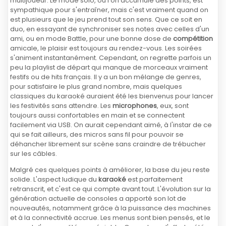
multijoueur. Le mode solo, où l'on accumule des points, est
sympathique pour s'entraîner, mais c'est vraiment quand on
est plusieurs que le jeu prend tout son sens. Que ce soit en
duo, en essayant de synchroniser ses notes avec celles d'un
ami, ou en mode Battle, pour une bonne dose de
compétition
amicale, le plaisir est toujours au rendez-vous. Les soirées
s'animent instantanément. Cependant, on regrette parfois un
peu la playlist de départ qui manque de morceaux vraiment
festifs ou de hits français. Il y a un bon mélange de genres,
pour satisfaire le plus grand nombre, mais quelques
classiques du karaoké auraient été les bienvenus pour lancer
les festivités sans attendre. Les
microphones
, eux, sont
toujours aussi confortables en main et se connectent
facilement via USB. On aurait cependant aimé, à l'instar de ce
qui se fait ailleurs, des micros sans fil pour pouvoir se
déhancher librement sur scène sans craindre de trébucher
sur les câbles.
Malgré ces quelques points à améliorer, la base du jeu reste
solide. L'aspect ludique du
karaoké
est parfaitement
retranscrit, et c'est ce qui compte avant tout. L'évolution sur la
génération actuelle de consoles a apporté son lot de
nouveautés, notamment grâce à la puissance des machines
et à la connectivité accrue. Les menus sont bien pensés, et le