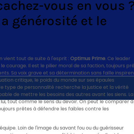
cachez-vous en vous 
a générosité et le
ient tout de suite à l'esprit :
Optimus Prime
. Ce leader
 courage. Il est le pilier moral de sa faction, toujours pr
nts. Sa voix grave et sa détermination sans faille inspiren
uation critique, le poids du monde sur ses épaules
 Ce type de personnalité recherche la justice et la vérité
apable de mettre les besoins des autres avant les siens. La
 lui, tout comme le sens du devoir. On peut le comparer à
ujours prêtes à défendre les faibles contre les
'équipe. Loin de l'image du savant fou ou du guérisseur