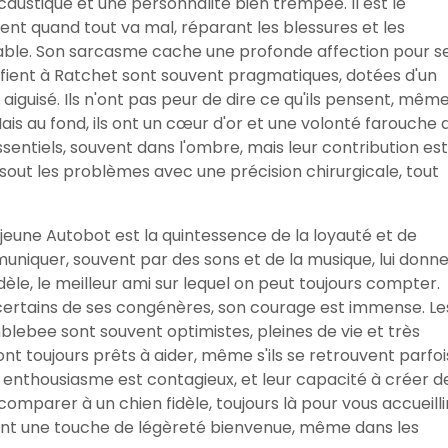
ustique et une personnalité bien trempée. Il est le
ient quand tout va mal, réparant les blessures et les
able. Son sarcasme cache une profonde affection pour s
ifient à Ratchet sont souvent pragmatiques, dotées d'un
n aiguisé. Ils n'ont pas peur de dire ce qu'ils pensent, mêm
ais au fond, ils ont un cœur d'or et une volonté farouche 
essentiels, souvent dans l'ombre, mais leur contribution est
ésout les problèmes avec une précision chirurgicale, tout
jeune Autobot est la quintessence de la loyauté et de
muniquer, souvent par des sons et de la musique, lui donn
èle, le meilleur ami sur lequel on peut toujours compter.
 certains de ses congénères, son courage est immense. Le
blebee sont souvent optimistes, pleines de vie et très
ont toujours prêts à aider, même s'ils se retrouvent parfoi
 enthousiasme est contagieux, et leur capacité à créer d
comparer à un chien fidèle, toujours là pour vous accueilli
ent une touche de légèreté bienvenue, même dans les