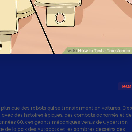
Tests
n plus que des robots qui se transforment en voitures. C'es
, avec des histoires épiques, des combats acharnés et de
s années 80, ces géants mécaniques venus de Cybertron
ête de la paix des Autobots et les sombres desseins des