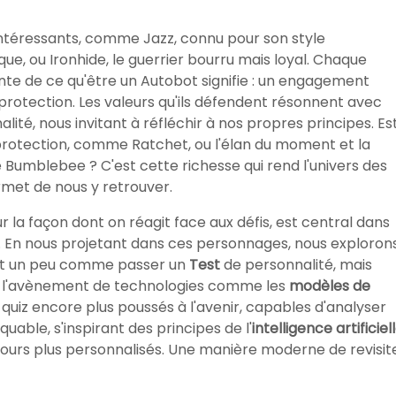
i intéressants, comme Jazz, connu pour son style
e, ou Ironhide, le guerrier bourru mais loyal. Chaque
nte de ce qu'être un Autobot signifie : un engagement
 protection. Les valeurs qu'ils défendent résonnent avec
ité, nous invitant à réfléchir à nos propres principes. Es
 la protection, comme Ratchet, ou l'élan du moment et la
mblebee ? C'est cette richesse qui rend l'univers des
rmet de nous y retrouver.
 la façon dont on réagit face aux défis, est central dans
é. En nous projetant dans ces personnages, nous exploron
'est un peu comme passer un
Test
de personnalité, mais
ec l'avènement de technologies comme les
modèles de
uiz encore plus poussés à l'avenir, capables d'analyser
able, s'inspirant des principes de l'
intelligence artificiel
jours plus personnalisés. Une manière moderne de revisit