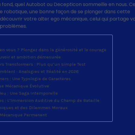
 fond, quel Autobot ou Decepticon sommeille en nous. C
rne robotique, une bonne façon de se plonger dans cette
découvrir votre alter ego mécanique, celui qui partage v
s problèmes.
en vous ? Plongez dans la générosité et le courage
ouvoir et ambition démesurée
ers Transformers : Plus qu’un simple Test
mblent : Analogies et Réalité en 2026
ers : Une Typologie de Caractères
ue Mécanique Évolutive
 Jeu : Une Saga Intemporelle
es : L’Immersion Auditive du Champ de Bataille
 Épiques et des Dilemmes Moraux
ge Mécanique Permanent