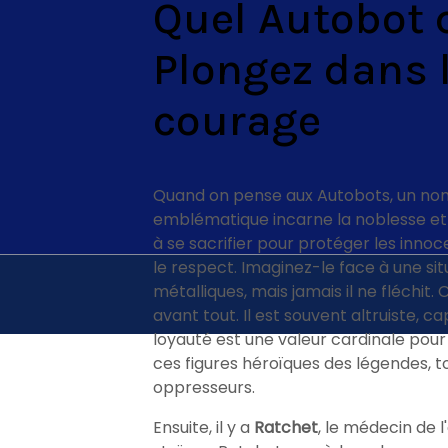
Quel Autobot 
Plongez dans l
courage
Quand on pense aux Autobots, un nom v
emblématique incarne la noblesse et le
à se sacrifier pour protéger les innoce
le respect. Imaginez-le face à une sit
métalliques, mais jamais il ne fléchit.
avant tout. Il est souvent altruiste, c
loyauté est une valeur cardinale pour
ces figures héroïques des légendes, to
oppresseurs.
Ensuite, il y a
Ratchet
, le médecin de l