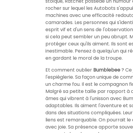
stoïque, Ratchet possède un humour ca
rocher sur lequel les Autobots s'appu
machines avec une efficacité redout
camarades. Les personnes qui s'ident
esprit vif et d'un sens de l'observatio
si cela peut sembler un peu abrupt. M
protéger ceux qu'ils aiment. Ils sont 
inestimable. Pensez à quelqu'un qui r
en gardant le moral de la troupe.
Et comment oublier
Bumblebee
? Ce 
l'espièglerie. Sa façon unique de com
un charme fou. Il est le compagnon fid
Malgré sa petite taille par rapport à
âmes qui vibrent à l'unisson avec Bum
adaptables. Ils aiment l'aventure et s
dans des situations compliquées. Leur
liens est remarquable. On pourrait le 
avec joie. Sa présence apporte souv