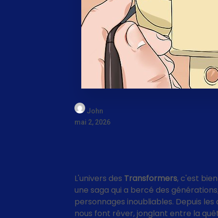
John
mai 2, 2026
L'univers des
Transformers
, c'est bie
une saga qui a bercé des générations
personnages inoubliables. Depuis le
nous font rêver, jonglant entre la qu