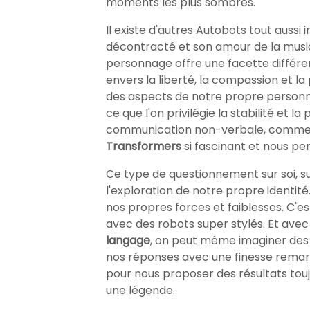
moments les plus sombres.
Il existe d'autres Autobots tout auss
décontracté et son amour de la musiqu
personnage offre une facette différe
envers la liberté, la compassion et la
des aspects de notre propre personnal
ce que l'on privilégie la stabilité et
communication non-verbale, comme Bu
Transformers
si fascinant et nous pe
Ce type de questionnement sur soi, sur
l'exploration de notre propre identit
nos propres forces et faiblesses. C
avec des robots super stylés. Et av
langage
, on peut même imaginer des q
nos réponses avec une finesse remarqu
pour nous proposer des résultats tou
une légende.