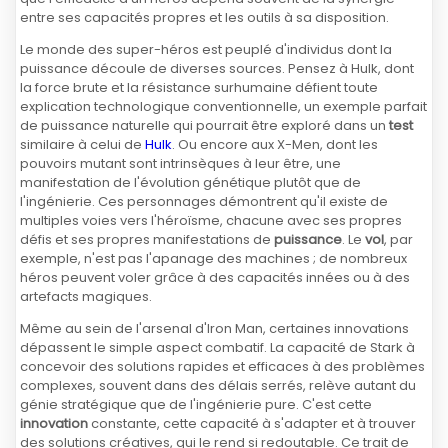
entre ses capacités propres et les outils à sa disposition.
Le monde des super-héros est peuplé d'individus dont la
puissance découle de diverses sources. Pensez à Hulk, dont
la force brute et la résistance surhumaine défient toute
explication technologique conventionnelle, un exemple parfait
de puissance naturelle qui pourrait être exploré dans un
test
similaire à celui de
Hulk
. Ou encore aux X-Men, dont les
pouvoirs mutant sont intrinsèques à leur être, une
manifestation de l'évolution génétique plutôt que de
l'ingénierie. Ces personnages démontrent qu'il existe de
multiples voies vers l'héroïsme, chacune avec ses propres
défis et ses propres manifestations de
puissance
. Le
vol
, par
exemple, n'est pas l'apanage des machines ; de nombreux
héros peuvent voler grâce à des capacités innées ou à des
artefacts magiques.
Même au sein de l'arsenal d'Iron Man, certaines innovations
dépassent le simple aspect combatif. La capacité de Stark à
concevoir des solutions rapides et efficaces à des problèmes
complexes, souvent dans des délais serrés, relève autant du
génie stratégique que de l'ingénierie pure. C'est cette
innovation
constante, cette capacité à s'adapter et à trouver
des solutions créatives, qui le rend si redoutable. Ce trait de