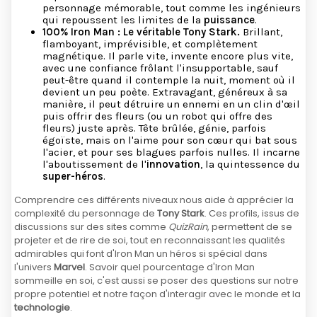
personnage mémorable, tout comme les ingénieurs
qui repoussent les limites de la
puissance
.
100% Iron Man : Le véritable Tony Stark.
Brillant,
flamboyant, imprévisible, et complètement
magnétique. Il parle vite, invente encore plus vite,
avec une confiance frôlant l'insupportable, sauf
peut-être quand il contemple la nuit, moment où il
devient un peu poète. Extravagant, généreux à sa
manière, il peut détruire un ennemi en un clin d'œil
puis offrir des fleurs (ou un robot qui offre des
fleurs) juste après. Tête brûlée, génie, parfois
égoïste, mais on l'aime pour son cœur qui bat sous
l'acier, et pour ses blagues parfois nulles. Il incarne
l'aboutissement de l'
innovation
, la quintessence du
super-héros
.
Comprendre ces différents niveaux nous aide à apprécier la
complexité du personnage de
Tony Stark
. Ces profils, issus de
discussions sur des sites comme
QuizRain
, permettent de se
projeter et de rire de soi, tout en reconnaissant les qualités
admirables qui font d'Iron Man un héros si spécial dans
l'univers
Marvel
. Savoir quel pourcentage d'Iron Man
sommeille en soi, c'est aussi se poser des questions sur notre
propre potentiel et notre façon d'interagir avec le monde et la
technologie
.