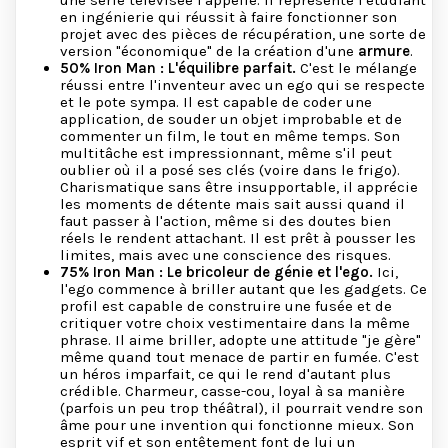
une série télévisée l'appelle. Il représente l'étudiant
en ingénierie qui réussit à faire fonctionner son
projet avec des pièces de récupération, une sorte de
version "économique" de la création d'une
armure
.
50% Iron Man : L'équilibre parfait.
C'est le mélange
réussi entre l'inventeur avec un ego qui se respecte
et le pote sympa. Il est capable de coder une
application, de souder un objet improbable et de
commenter un film, le tout en même temps. Son
multitâche est impressionnant, même s'il peut
oublier où il a posé ses clés (voire dans le frigo).
Charismatique sans être insupportable, il apprécie
les moments de détente mais sait aussi quand il
faut passer à l'action, même si des doutes bien
réels le rendent attachant. Il est prêt à pousser les
limites, mais avec une conscience des risques.
75% Iron Man : Le bricoleur de génie et l'ego.
Ici,
l'ego commence à briller autant que les gadgets. Ce
profil est capable de construire une fusée et de
critiquer votre choix vestimentaire dans la même
phrase. Il aime briller, adopte une attitude "je gère"
même quand tout menace de partir en fumée. C'est
un héros imparfait, ce qui le rend d'autant plus
crédible. Charmeur, casse-cou, loyal à sa manière
(parfois un peu trop théâtral), il pourrait vendre son
âme pour une invention qui fonctionne mieux. Son
esprit vif et son entêtement font de lui un