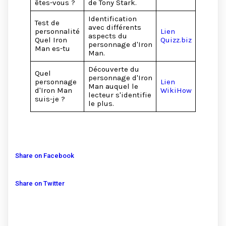
êtes-vous ?
de Tony Stark.
Identification
Test de
avec différents
personnalité
Lien
aspects du
Quel Iron
Quizz.biz
personnage d'Iron
Man es-tu
Man.
Découverte du
Quel
personnage d'Iron
personnage
Lien
Man auquel le
d'Iron Man
WikiHow
lecteur s'identifie
suis-je ?
le plus.
Share on Facebook
Share on Twitter