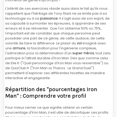
moments de génie impromptu ?
L'intérêt de ces exercices réside aussi dans le fait qu'ils nous
rappellent que l'héritage de Tony Stark ne se limite pas à sa
technologie ou à sa
puissance
. Il s'agit aussi de son esprit, de
sa capacité à surmonter les épreuves, à apprendre de ses
erreurs et à se réinventer. Que l'on obtienne 50% ou 75%,
l'important est de constater que chaque personne peut
posséder une part de ce génie, de cette audace, de cette
volonté de faire la différence. Le plaisir du
vol
imaginé avec
une
armure
, la fascination pour l'ingénierie complexe,
l'admiration pour la détermination d'un
super-héros
, tout cela
participe à l'attrait durable d'Iron Man. Des quiz comme celui
de Elle.fr ("Quel personnage d'Iron Man vous ressemble") ou
de QuizClub.fr ("Iron Man vs Thanos : Le Grand Duel")
permettent d'explorer ces différentes facettes de manière
interactive et engageante.
Répartition des "pourcentages Iron
Man" : Comprendre votre profil
Pour mieux cerner ce que signifie obtenir un certain
pourcentage d'Iron Man, il est utile de décortiquer ces profils.