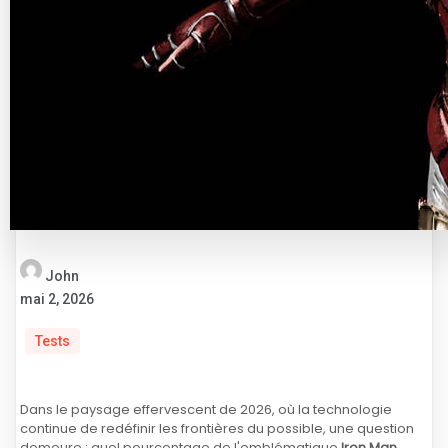
John
mai 2, 2026
Tests
Dans le paysage effervescent de 2026, où la technologie
continue de redéfinir les frontières du possible, une question
demeure : quel pourcentage de l'emblématique
Iron Man