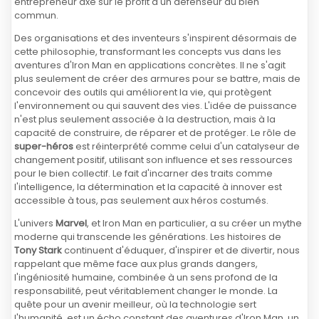
entrepreneur axé sur le profit à un défenseur du bien
commun.
Des organisations et des inventeurs s'inspirent désormais de
cette philosophie, transformant les concepts vus dans les
aventures d'Iron Man en applications concrètes. Il ne s'agit
plus seulement de créer des armures pour se battre, mais de
concevoir des outils qui améliorent la vie, qui protègent
l'environnement ou qui sauvent des vies. L'idée de puissance
n'est plus seulement associée à la destruction, mais à la
capacité de construire, de réparer et de protéger. Le rôle de
super-héros
est réinterprété comme celui d'un catalyseur de
changement positif, utilisant son influence et ses ressources
pour le bien collectif. Le fait d'incarner des traits comme
l'intelligence, la détermination et la capacité à innover est
accessible à tous, pas seulement aux héros costumés.
L'univers
Marvel
, et Iron Man en particulier, a su créer un mythe
moderne qui transcende les générations. Les histoires de
Tony Stark
continuent d'éduquer, d'inspirer et de divertir, nous
rappelant que même face aux plus grands dangers,
l'ingéniosité humaine, combinée à un sens profond de la
responsabilité, peut véritablement changer le monde. La
quête pour un avenir meilleur, où la technologie sert
l'humanité, est un écho constant des aventures d'Iron Man, un