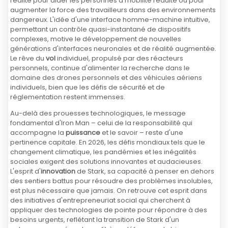
réalité pour aider les personnes à mobilité réduite ou pour
augmenter la force des travailleurs dans des environnements
dangereux. L'idée d'une interface homme-machine intuitive,
permettant un contrôle quasi-instantané de dispositifs
complexes, motive le développement de nouvelles
générations d'interfaces neuronales et de réalité augmentée.
Le rêve du
vol
individuel, propulsé par des réacteurs
personnels, continue d'alimenter la recherche dans le
domaine des drones personnels et des véhicules aériens
individuels, bien que les défis de sécurité et de
réglementation restent immenses.
Au-delà des prouesses technologiques, le message
fondamental d'Iron Man – celui de la responsabilité qui
accompagne la
puissance
et le savoir – reste d'une
pertinence capitale. En 2026, les défis mondiaux tels que le
changement climatique, les pandémies et les inégalités
sociales exigent des solutions innovantes et audacieuses.
L'esprit d'
innovation
de Stark, sa capacité à penser en dehors
des sentiers battus pour résoudre des problèmes insolubles,
est plus nécessaire que jamais. On retrouve cet esprit dans
des initiatives d'entrepreneuriat social qui cherchent à
appliquer des technologies de pointe pour répondre à des
besoins urgents, reflétant la transition de Stark d'un