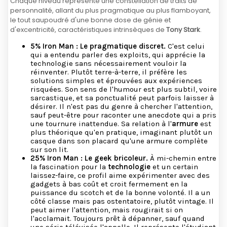
Chaque niveau représente une constellation de traits de
personnalité, allant du plus pragmatique au plus flamboyant,
le tout saupoudré d'une bonne dose de génie et
d'excentricité, caractéristiques intrinsèques de
Tony Stark
.
5% Iron Man : Le pragmatique discret.
C'est celui
qui a entendu parler des exploits, qui apprécie la
technologie sans nécessairement vouloir la
réinventer. Plutôt terre-à-terre, il préfère les
solutions simples et éprouvées aux expériences
risquées. Son sens de l'humour est plus subtil, voire
sarcastique, et sa ponctualité peut parfois laisser à
désirer. Il n'est pas du genre à chercher l'attention,
sauf peut-être pour raconter une anecdote qui a pris
une tournure inattendue. Sa relation à l'
armure
est
plus théorique qu'en pratique, imaginant plutôt un
casque dans son placard qu'une armure complète
sur son lit.
25% Iron Man : Le geek bricoleur.
À mi-chemin entre
la fascination pour la
technologie
et un certain
laissez-faire, ce profil aime expérimenter avec des
gadgets à bas coût et croit fermement en la
puissance du scotch et de la bonne volonté. Il a un
côté classe mais pas ostentatoire, plutôt vintage. Il
peut aimer l'attention, mais rougirait si on
l'acclamait. Toujours prêt à dépanner, sauf quand