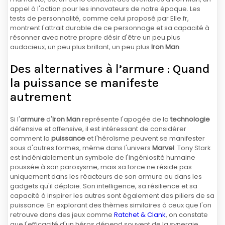
appel à l'action pour les innovateurs de notre époque. Les
tests de personnalité, comme celui proposé par Elle.fr,
montrent l'attrait durable de ce personnage et sa capacité à
résonner avec notre propre désir d'être un peu plus
audacieux, un peu plus brillant, un peu plus
Iron Man
.
Des alternatives à l’armure : Quand
la puissance se manifeste
autrement
Si l'
armure
d'
Iron Man
représente l'apogée de la
technologie
défensive et offensive, il est intéressant de considérer
comment la
puissance
et l'héroïsme peuvent se manifester
sous d'autres formes, même dans l'univers
Marvel
. Tony Stark
est indéniablement un symbole de l'ingéniosité humaine
poussée à son paroxysme, mais sa force ne réside pas
uniquement dans les réacteurs de son armure ou dans les
gadgets qu'il déploie. Son intelligence, sa résilience et sa
capacité à inspirer les autres sont également des piliers de sa
puissance. En explorant des thèmes similaires à ceux que l'on
retrouve dans des jeux comme
Ratchet & Clank
, on constate
que l'efficacité d'un héros dépend souvent de la synergie