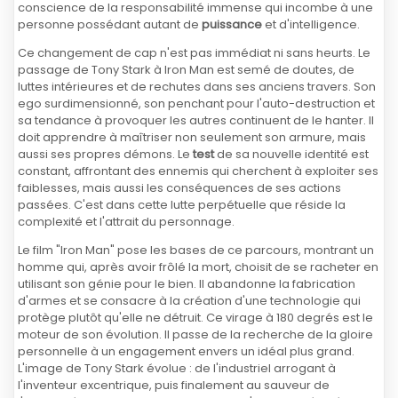
conscience de la responsabilité immense qui incombe à une
personne possédant autant de
puissance
et d'intelligence.
Ce changement de cap n'est pas immédiat ni sans heurts. Le
passage de Tony Stark à Iron Man est semé de doutes, de
luttes intérieures et de rechutes dans ses anciens travers. Son
ego surdimensionné, son penchant pour l'auto-destruction et
sa tendance à provoquer les autres continuent de le hanter. Il
doit apprendre à maîtriser non seulement son armure, mais
aussi ses propres démons. Le
test
de sa nouvelle identité est
constant, affrontant des ennemis qui cherchent à exploiter ses
faiblesses, mais aussi les conséquences de ses actions
passées. C'est dans cette lutte perpétuelle que réside la
complexité et l'attrait du personnage.
Le film "Iron Man" pose les bases de ce parcours, montrant un
homme qui, après avoir frôlé la mort, choisit de se racheter en
utilisant son génie pour le bien. Il abandonne la fabrication
d'armes et se consacre à la création d'une technologie qui
protège plutôt qu'elle ne détruit. Ce virage à 180 degrés est le
moteur de son évolution. Il passe de la recherche de la gloire
personnelle à un engagement envers un idéal plus grand.
L'image de Tony Stark évolue : de l'industriel arrogant à
l'inventeur excentrique, puis finalement au sauveur de