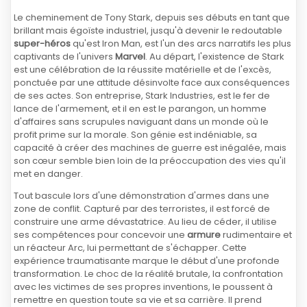
Le cheminement de Tony Stark, depuis ses débuts en tant que
brillant mais égoïste industriel, jusqu'à devenir le redoutable
super-héros
qu'est Iron Man, est l'un des arcs narratifs les plus
captivants de l'univers
Marvel
. Au départ, l'existence de Stark
est une célébration de la réussite matérielle et de l'excès,
ponctuée par une attitude désinvolte face aux conséquences
de ses actes. Son entreprise, Stark Industries, est le fer de
lance de l'armement, et il en est le parangon, un homme
d'affaires sans scrupules naviguant dans un monde où le
profit prime sur la morale. Son génie est indéniable, sa
capacité à créer des machines de guerre est inégalée, mais
son cœur semble bien loin de la préoccupation des vies qu'il
met en danger.
Tout bascule lors d'une démonstration d'armes dans une
zone de conflit. Capturé par des terroristes, il est forcé de
construire une arme dévastatrice. Au lieu de céder, il utilise
ses compétences pour concevoir une
armure
rudimentaire et
un réacteur Arc, lui permettant de s'échapper. Cette
expérience traumatisante marque le début d'une profonde
transformation. Le choc de la réalité brutale, la confrontation
avec les victimes de ses propres inventions, le poussent à
remettre en question toute sa vie et sa carrière. Il prend