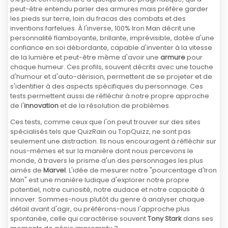
peut-être entendu parler des armures mais préfère garder
les pieds sur terre, loin du fracas des combats et des
inventions farfelues. À l'inverse, 100% Iron Man décrit une
personnalité flamboyante, brillante, imprévisible, dotée d'une
confiance en soi débordante, capable d'inventer à la vitesse
de la lumière et peut-être même d'avoir une
armure
pour
chaque humeur. Ces profils, souvent décrits avec une touche
d'humour et d'auto-dérision, permettent de se projeter et de
s'identifier à des aspects spécifiques du personnage. Ces
tests permettent aussi de réfléchir à notre propre approche
de l'
innovation
et de la résolution de problèmes.
Ces tests, comme ceux que l'on peut trouver sur des sites
spécialisés tels que QuizRain ou TopQuizz, ne sont pas
seulement une distraction. Ils nous encouragent à réfléchir sur
nous-mêmes et sur la manière dont nous percevons le
monde, à travers le prisme d'un des personnages les plus
aimés de
Marvel
. L'idée de mesurer notre "pourcentage d'Iron
Man" est une manière ludique d'explorer notre propre
potentiel, notre curiosité, notre audace et notre capacité à
innover. Sommes-nous plutôt du genre à analyser chaque
détail avant d'agir, ou préférons-nous l'approche plus
spontanée, celle qui caractérise souvent
Tony Stark
dans ses