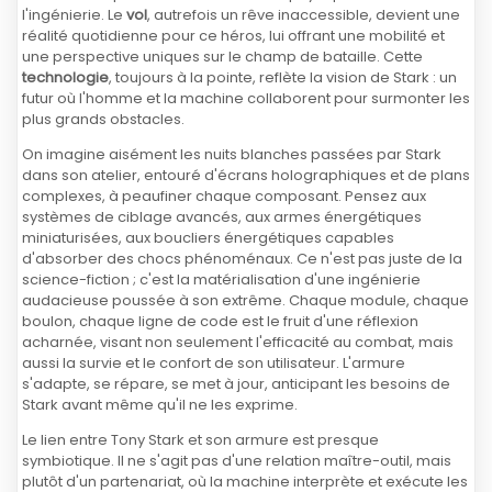
l'ingénierie. Le
vol
, autrefois un rêve inaccessible, devient une
réalité quotidienne pour ce héros, lui offrant une mobilité et
une perspective uniques sur le champ de bataille. Cette
technologie
, toujours à la pointe, reflète la vision de Stark : un
futur où l'homme et la machine collaborent pour surmonter les
plus grands obstacles.
On imagine aisément les nuits blanches passées par Stark
dans son atelier, entouré d'écrans holographiques et de plans
complexes, à peaufiner chaque composant. Pensez aux
systèmes de ciblage avancés, aux armes énergétiques
miniaturisées, aux boucliers énergétiques capables
d'absorber des chocs phénoménaux. Ce n'est pas juste de la
science-fiction ; c'est la matérialisation d'une ingénierie
audacieuse poussée à son extrême. Chaque module, chaque
boulon, chaque ligne de code est le fruit d'une réflexion
acharnée, visant non seulement l'efficacité au combat, mais
aussi la survie et le confort de son utilisateur. L'armure
s'adapte, se répare, se met à jour, anticipant les besoins de
Stark avant même qu'il ne les exprime.
Le lien entre Tony Stark et son armure est presque
symbiotique. Il ne s'agit pas d'une relation maître-outil, mais
plutôt d'un partenariat, où la machine interprète et exécute les