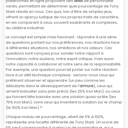
plateformes en ligne proposent des
tests
de personnalité
variés, permettant de déterminer quel pourcentage de Tony
Stark réside en nous. Ces quiz, loin d'être de simples jeux,
offrent un aperçu ludique de nos propres traits de caractère,
en les comparant à ceux, souvent exubérants et complexes,
du célèbre industriel.
Le concept est simple mais fascinant : répondre à une série
de questions portant sur nos préférences, nos réactions face
à différentes situations, nos ambitions et nos valeurs. Ces
questions sont conçues pour sonder notre rapport à
l'innovation, notre audace, notre esprit critique, mais aussi
notre capacité à collaborer et notre sens de la responsabilité.
Par exemple, une question pourrait porter sur notre réaction
face à un défi technique complexe : serions-nous ceux qui
préfèrent observer et apprendre (un peu comme les
débutants dans le développement de l'
armure
), ceux qui
aiment bidouiller sans plan précis (les 25% Iron Man), ou ceux
qui foncent tête baissée avec une solution quasi-prête (les
75% Iron Man), voire ceux qui inventent la solution sur le champ
(le 100% Iron Man) ?
Chaque niveau de pourcentage, allant de 5% à 100%,
représente une facette différente de Tony Stark. Un score de
5% peut correspondre à quelqu'un de pragmatique, qui a