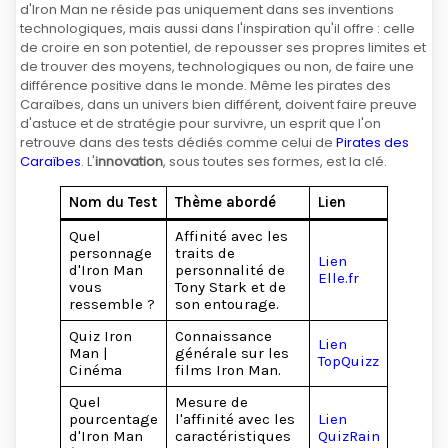
d'Iron Man ne réside pas uniquement dans ses inventions
technologiques, mais aussi dans l'inspiration qu'il offre : celle
de croire en son potentiel, de repousser ses propres limites et
de trouver des moyens, technologiques ou non, de faire une
différence positive dans le monde. Même les pirates des
Caraïbes, dans un univers bien différent, doivent faire preuve
d'astuce et de stratégie pour survivre, un esprit que l'on
retrouve dans des tests dédiés comme celui de
Pirates des
Caraïbes
. L'
innovation
, sous toutes ses formes, est la clé.
Nom du Test
Thème abordé
Lien
Quel
Affinité avec les
personnage
traits de
Lien
d'Iron Man
personnalité de
Elle.fr
vous
Tony Stark et de
ressemble ?
son entourage.
Quiz Iron
Connaissance
Lien
Man |
générale sur les
TopQuizz
Cinéma
films Iron Man.
Quel
Mesure de
pourcentage
l'affinité avec les
Lien
d'Iron Man
caractéristiques
QuizRain