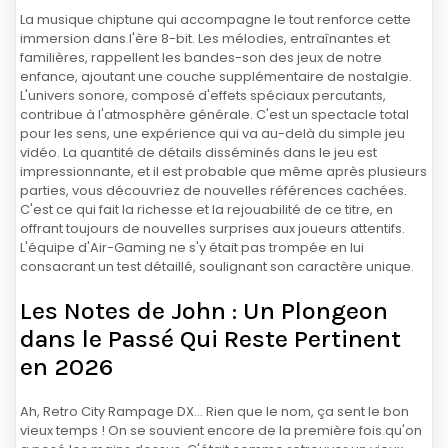
La musique chiptune qui accompagne le tout renforce cette
immersion dans l'ère 8-bit. Les mélodies, entraînantes et
familières, rappellent les bandes-son des jeux de notre
enfance, ajoutant une couche supplémentaire de nostalgie.
L'univers sonore, composé d'effets spéciaux percutants,
contribue à l'atmosphère générale. C'est un spectacle total
pour les sens, une expérience qui va au-delà du simple jeu
vidéo. La quantité de détails disséminés dans le jeu est
impressionnante, et il est probable que même après plusieurs
parties, vous découvriez de nouvelles références cachées.
C'est ce qui fait la richesse et la rejouabilité de ce titre, en
offrant toujours de nouvelles surprises aux joueurs attentifs.
L'équipe d'Air-Gaming ne s'y était pas trompée en lui
consacrant un test détaillé, soulignant son caractère unique.
Les Notes de John : Un Plongeon
dans le Passé Qui Reste Pertinent
en 2026
Ah, Retro City Rampage DX... Rien que le nom, ça sent le bon
vieux temps ! On se souvient encore de la première fois qu'on