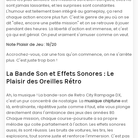
sont jamais lassantes, et les surprises sont constantes.
L'humour est tellement bien intégré au gameplay, ça rend
chaque action encore plus fun. C'est le genre de jeu où on se
dit "allez, encore une petite mission" et on se retrouve à jouer
pendant des heures. La liberté d'action est immense, et c'est
ça qui est génial. On peut vraiment s'amuser comme on veut.
Note Plaisir de Jeu : 19/20
Accrochez-vous, car une fois qu'on commence, on ne s'arrête
plus. C'est juste trop bon !
La Bande Son et Effets Sonores : Le
Plaisir des Oreilles Rétro
Ah, la musique ! La bande-son de Retro City Rampage DX,
c'est un pur concentré de nostalgie. La
musique chiptune
est
là, entraînante, répétitive juste comme il faut, elle vous plonge
directement dans l'ambiance des jeux des années 80.
Chaque mission, chaque course-poursuite a sa propre
mélodie qui colle parfaitement à l'action. Les effets sonores
aussi, ils sont réussis. Les bruits de voitures, les tirs, les
explosions, tout sonne juste et renforce l'immersion. C'est pas