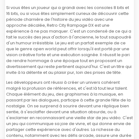
Si vous êtes un joueur qui a grandi avec les consoles 8 bits et
16 bits, ou si vous êtes simplement curieux de découvrir cette
période charnière de l'histoire du jeu vidéo avec une
approche décalée, Retro City Rampage DX est une
expérience à ne pas manquer. C'est un condensé de ce qui a
fait le succès des jeux d'action à l'ancienne, le tout saupoudré
d'un humour irrésistible. Le jeu est un parfait exemple de ce
que le genre open world peut offrir lorsqu'il est porté par une
vision créative forte et une exécution soignée. Il réussit le pari
de rendre hommage à une époque tout en proposant un
divertissement qui reste pertinent aujourd'hui. C'est un titre qui
invite à la détente et au plaisir pur, loin des prises de tête.
Les développeurs ont réussi à créer un univers cohérent
malgré la profusion de références, et c'est là tout leur talent.
Chaque élément du jeu, des graphismes à la musique, en
passant par les dialogues, participe à cette grande fête de la
nostalgie. On se surprend à sourire devant une réplique bien
sentie, à s'esclaffer devant une situation absurde, ou à
s'exclamer en reconnaissant une vieille star de jeu vidéo. C'est
un jeu qui communique sa joie de vivre, et qui donne envie de
partager cette expérience avec d'autres. La richesse du
contenu, notamment avec les défis arcade, assure une durée