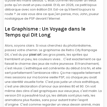
a posé les mains dessus. C'était comme retrouver un vieux
pote qu'on avait un peu oublié. Et là, en 2026, ce petit bijoux
débarque avec son édition DX. Est-ce qu'il tient toujours la
route ? Je vais vous dire ce que j'en pense, moi, John, joueur
nostalgique de PSP devant l'éternel.
Le Graphisme : Un Voyage dans le
Temps qui Dit Long
Alors, soyons clairs. Si vous cherchez du photoréalisme,
passez votre chemin. Le graphisme de Retro City Rampage
DX, c'est du pur
pixel art
. Les gros pixels, les sprites qui
tremblent un peu, les couleurs vives... C'est exactement ce qui
faisait le charme des jeux de notre jeunesse. Et franchement,
c'est réussi. L'esthétique est cohérente du début à la fin, et elle
sert parfaitement l'ambiance rétro. Ça me rappelle tellement
mes sessions sur ma bonne vieille PSP, où chaque jeu avait
une identité visuelle forte. C'est pas juste un choix esthétique,
c'est une déclaration d'amour aux années 80 et 90. On voit
même des clins d'œil graphiques aux vieux jeux, c'est malin. La
version DX a peaufiné tout ça, les détails sont plus nets, les
animations plus fluides, sans pour autant trahir l'esprit
d'origine. C'est comme regarder un vieux dessin animé, mais