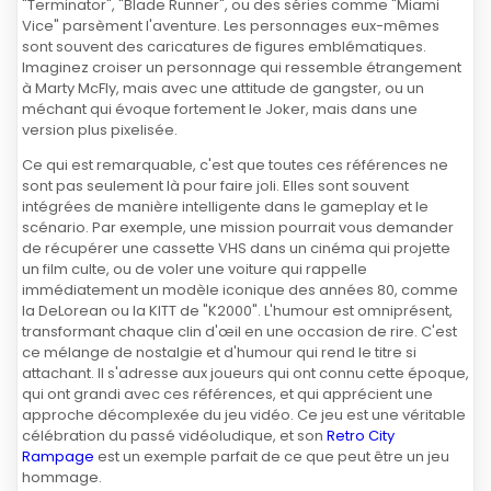
"Terminator", "Blade Runner", ou des séries comme "Miami
Vice" parsèment l'aventure. Les personnages eux-mêmes
sont souvent des caricatures de figures emblématiques.
Imaginez croiser un personnage qui ressemble étrangement
à Marty McFly, mais avec une attitude de gangster, ou un
méchant qui évoque fortement le Joker, mais dans une
version plus pixelisée.
Ce qui est remarquable, c'est que toutes ces références ne
sont pas seulement là pour faire joli. Elles sont souvent
intégrées de manière intelligente dans le gameplay et le
scénario. Par exemple, une mission pourrait vous demander
de récupérer une cassette VHS dans un cinéma qui projette
un film culte, ou de voler une voiture qui rappelle
immédiatement un modèle iconique des années 80, comme
la DeLorean ou la KITT de "K2000". L'humour est omniprésent,
transformant chaque clin d'œil en une occasion de rire. C'est
ce mélange de nostalgie et d'humour qui rend le titre si
attachant. Il s'adresse aux joueurs qui ont connu cette époque,
qui ont grandi avec ces références, et qui apprécient une
approche décomplexée du jeu vidéo. Ce jeu est une véritable
célébration du passé vidéoludique, et son
Retro City
Rampage
est un exemple parfait de ce que peut être un jeu
hommage.