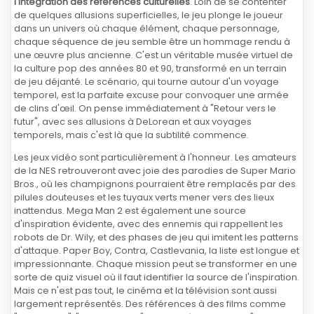
l'intégration des références culturelles
. Loin de se contenter
de quelques allusions superficielles, le jeu plonge le joueur
dans un univers où chaque élément, chaque personnage,
chaque séquence de jeu semble être un hommage rendu à
une œuvre plus ancienne. C'est un véritable musée virtuel de
la culture pop des années 80 et 90, transformé en un terrain
de jeu déjanté. Le scénario, qui tourne autour d'un voyage
temporel, est la parfaite excuse pour convoquer une armée
de clins d'œil. On pense immédiatement à "Retour vers le
futur", avec ses allusions à DeLorean et aux voyages
temporels, mais c'est là que la subtilité commence.
Les jeux vidéo sont particulièrement à l'honneur. Les amateurs
de la NES retrouveront avec joie des parodies de Super Mario
Bros., où les champignons pourraient être remplacés par des
pilules douteuses et les tuyaux verts mener vers des lieux
inattendus. Mega Man 2 est également une source
d'inspiration évidente, avec des ennemis qui rappellent les
robots de Dr. Wily, et des phases de jeu qui imitent les patterns
d'attaque. Paper Boy, Contra, Castlevania, la liste est longue et
impressionnante. Chaque mission peut se transformer en une
sorte de quiz visuel où il faut identifier la source de l'inspiration.
Mais ce n'est pas tout, le cinéma et la télévision sont aussi
largement représentés. Des références à des films comme