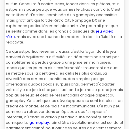
au fun. Conduire à contre-sens, foncer dans les piétons, tout
est permis pour peu que vous aimiez le chaos contrôlé. C'est
cette liberté d'action, combinée à un gameplay accessible
mais gratifiant, qui fait de Retro City Rampage DX une
expérience particulièrement plaisante. On pourrait presque
se sentir comme dans les grands classiques du
jeu vidéo
rétro
, mais avec une touche de modernité dans la fluidité et la
réactivité.
Ce qui est particulièrement réussi, c'est la façon dont le jeu
parvient à équilibrer la difficulté. Les débutants ne seront pas
complètement perdus grâce à une prise en main aisée,
tandis que les joueurs plus expérimentés trouveront de quoi
se mettre sous la dent avec les défis les plus ardus. La
diversité des armes disponibles, des simples poings
américains aux bazookas surpuissants, permet d'adapter
votre style de jeu à chaque situation. Le jeu ne se prend jamais
trop au sérieux, et cela se ressent dans chaque aspect du
gameplay. On sent que les développeurs se sont fait plaisir en
créant ce monde, et ce plaisir est communicatif. C'est un peu
comme se retrouver dans un épisode des "simpsons"
interactif, où chaque action peut avoir une conséquence
comique. Le
gameplay
, loin d'être révolutionnaire, est solide et
parfaitement calibré pour offrir des heures de divertissement.