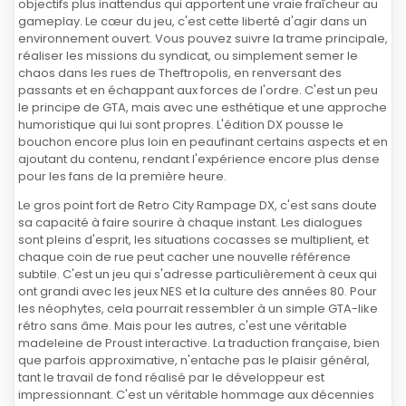
objectifs plus inattendus qui apportent une vraie fraîcheur au
gameplay. Le cœur du jeu, c'est cette liberté d'agir dans un
environnement ouvert. Vous pouvez suivre la trame principale,
réaliser les missions du syndicat, ou simplement semer le
chaos dans les rues de Theftropolis, en renversant des
passants et en échappant aux forces de l'ordre. C'est un peu
le principe de GTA, mais avec une esthétique et une approche
humoristique qui lui sont propres. L'édition DX pousse le
bouchon encore plus loin en peaufinant certains aspects et en
ajoutant du contenu, rendant l'expérience encore plus dense
pour les fans de la première heure.
Le gros point fort de Retro City Rampage DX, c'est sans doute
sa capacité à faire sourire à chaque instant. Les dialogues
sont pleins d'esprit, les situations cocasses se multiplient, et
chaque coin de rue peut cacher une nouvelle référence
subtile. C'est un jeu qui s'adresse particulièrement à ceux qui
ont grandi avec les jeux NES et la culture des années 80. Pour
les néophytes, cela pourrait ressembler à un simple GTA-like
rétro sans âme. Mais pour les autres, c'est une véritable
madeleine de Proust interactive. La traduction française, bien
que parfois approximative, n'entache pas le plaisir général,
tant le travail de fond réalisé par le développeur est
impressionnant. C'est un véritable hommage aux décennies