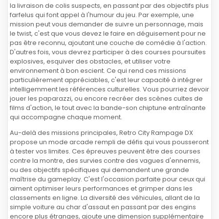
la livraison de colis suspects, en passant par des objectifs plus
farfelus qui font appel à l'humour du jeu. Par exemple, une
mission peut vous demander de suivre un personnage, mais
le twist, c'est que vous devez le faire en déguisement pour ne
pas être reconnu, ajoutant une couche de comédie à l'action.
D'autres fois, vous devrez participer à des courses poursuites
explosives, esquiver des obstacles, et utiliser votre
environnement à bon escient. Ce qui rend ces missions
particulièrement appréciables, c'est leur capacité à intégrer
intelligemment les références culturelles. Vous pourriez devoir
jouer les paparazzi, ou encore recréer des scènes cultes de
films d'action, le tout avec la bande-son chiptune entraînante
qui accompagne chaque moment.
Au-delà des missions principales, Retro City Rampage DX
propose un mode arcade rempli de défis qui vous pousseront
à tester vos limites. Ces épreuves peuvent être des courses
contre la montre, des survies contre des vagues d'ennemis,
ou des objectifs spécifiques qui demandent une grande
maîtrise du gameplay. C'est l'occasion parfaite pour ceux qui
aiment optimiser leurs performances et grimper dans les
classements en ligne. La diversité des véhicules, allant de la
simple voiture au char d'assaut en passant par des engins
encore plus étranges, ajoute une dimension supplémentaire