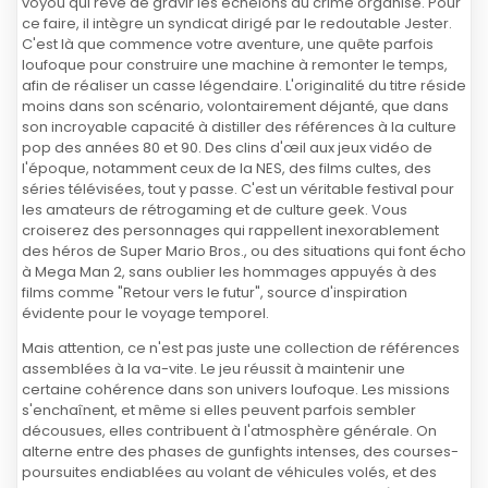
voyou qui rêve de gravir les échelons du crime organisé. Pour
ce faire, il intègre un syndicat dirigé par le redoutable Jester.
C'est là que commence votre aventure, une quête parfois
loufoque pour construire une machine à remonter le temps,
afin de réaliser un casse légendaire. L'originalité du titre réside
moins dans son scénario, volontairement déjanté, que dans
son incroyable capacité à distiller des références à la culture
pop des années 80 et 90. Des clins d'œil aux jeux vidéo de
l'époque, notamment ceux de la NES, des films cultes, des
séries télévisées, tout y passe. C'est un véritable festival pour
les amateurs de rétrogaming et de culture geek. Vous
croiserez des personnages qui rappellent inexorablement
des héros de Super Mario Bros., ou des situations qui font écho
à Mega Man 2, sans oublier les hommages appuyés à des
films comme "Retour vers le futur", source d'inspiration
évidente pour le voyage temporel.
Mais attention, ce n'est pas juste une collection de références
assemblées à la va-vite. Le jeu réussit à maintenir une
certaine cohérence dans son univers loufoque. Les missions
s'enchaînent, et même si elles peuvent parfois sembler
décousues, elles contribuent à l'atmosphère générale. On
alterne entre des phases de gunfights intenses, des courses-
poursuites endiablées au volant de véhicules volés, et des