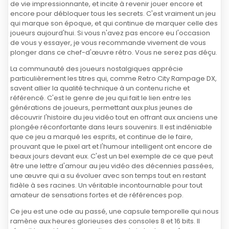
de vie impressionnante, et incite à revenir jouer encore et
encore pour débloquer tous les secrets. C'est vraiment un jeu
qui marque son époque, et qui continue de marquer celle des
joueurs aujourd'hui. Si vous n'avez pas encore eu l'occasion
de vous y essayer, je vous recommande vivement de vous
plonger dans ce chef-d'œuvre rétro. Vous ne serez pas déçu.
La communauté des joueurs nostalgiques apprécie
particulièrement les titres qui, comme Retro City Rampage DX,
savent allier la qualité technique à un contenu riche et
référencé. C'est le genre de jeu qui fait le lien entre les
générations de joueurs, permettant aux plus jeunes de
découvrir l'histoire du jeu vidéo tout en offrant aux anciens une
plongée réconfortante dans leurs souvenirs. Il est indéniable
que ce jeu a marqué les esprits, et continue de le faire,
prouvant que le pixel art et l'humour intelligent ont encore de
beaux jours devant eux. C'est un bel exemple de ce que peut
être une lettre d'amour au jeu vidéo des décennies passées,
une œuvre qui a su évoluer avec son temps tout en restant
fidèle à ses racines. Un véritable incontournable pour tout
amateur de sensations fortes et de références pop.
Ce jeu est une ode au passé, une capsule temporelle qui nous
ramène aux heures glorieuses des consoles 8 et 16 bits. Il