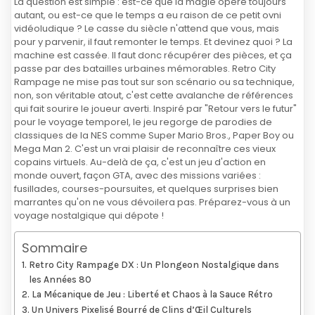
La question est simple : est-ce que la magie opère toujours
autant, ou est-ce que le temps a eu raison de ce petit ovni
vidéoludique ? Le casse du siècle n'attend que vous, mais
pour y parvenir, il faut remonter le temps. Et devinez quoi ? La
machine est cassée. Il faut donc récupérer des pièces, et ça
passe par des batailles urbaines mémorables. Retro City
Rampage ne mise pas tout sur son scénario ou sa technique,
non, son véritable atout, c'est cette avalanche de références
qui fait sourire le joueur averti. Inspiré par "Retour vers le futur"
pour le voyage temporel, le jeu regorge de parodies de
classiques de la NES comme Super Mario Bros., Paper Boy ou
Mega Man 2. C'est un vrai plaisir de reconnaître ces vieux
copains virtuels. Au-delà de ça, c'est un jeu d'action en
monde ouvert, façon GTA, avec des missions variées :
fusillades, courses-poursuites, et quelques surprises bien
marrantes qu'on ne vous dévoilera pas. Préparez-vous à un
voyage nostalgique qui dépote !
Sommaire
Retro City Rampage DX : Un Plongeon Nostalgique dans
les Années 80
La Mécanique de Jeu : Liberté et Chaos à la Sauce Rétro
Un Univers Pixelisé Bourré de Clins d’Œil Culturels