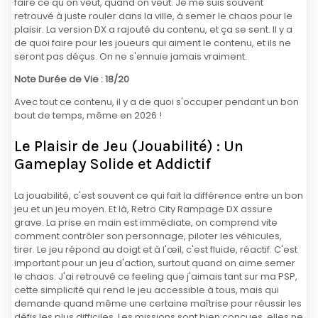
faire ce qu'on veut, quand on veut. Je me suis souvent
retrouvé à juste rouler dans la ville, à semer le chaos pour le
plaisir. La version DX a rajouté du contenu, et ça se sent. Il y a
de quoi faire pour les joueurs qui aiment le contenu, et ils ne
seront pas déçus. On ne s'ennuie jamais vraiment.
Note Durée de Vie : 18/20
Avec tout ce contenu, il y a de quoi s'occuper pendant un bon
bout de temps, même en 2026 !
Le Plaisir de Jeu (Jouabilité) : Un
Gameplay Solide et Addictif
La jouabilité, c'est souvent ce qui fait la différence entre un bon
jeu et un jeu moyen. Et là, Retro City Rampage DX assure
grave. La prise en main est immédiate, on comprend vite
comment contrôler son personnage, piloter les véhicules,
tirer. Le jeu répond au doigt et à l'œil, c'est fluide, réactif. C'est
important pour un jeu d'action, surtout quand on aime semer
le chaos. J'ai retrouvé ce feeling que j'aimais tant sur ma PSP,
cette simplicité qui rend le jeu accessible à tous, mais qui
demande quand même une certaine maîtrise pour réussir les
défis les plus difficiles. Les missions sont bien conçues, elles ne