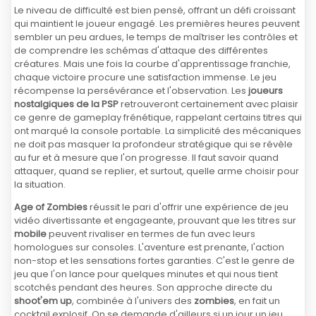
Le niveau de difficulté est bien pensé, offrant un défi croissant
qui maintient le joueur engagé. Les premières heures peuvent
sembler un peu ardues, le temps de maîtriser les contrôles et
de comprendre les schémas d'attaque des différentes
créatures. Mais une fois la courbe d'apprentissage franchie,
chaque victoire procure une satisfaction immense. Le jeu
récompense la persévérance et l'observation. Les
joueurs
nostalgiques de la PSP
retrouveront certainement avec plaisir
ce genre de gameplay frénétique, rappelant certains titres qui
ont marqué la console portable. La simplicité des mécaniques
ne doit pas masquer la profondeur stratégique qui se révèle
au fur et à mesure que l'on progresse. Il faut savoir quand
attaquer, quand se replier, et surtout, quelle arme choisir pour
la situation.
Age of Zombies
réussit le pari d'offrir une expérience de jeu
vidéo divertissante et engageante, prouvant que les titres sur
mobile
peuvent rivaliser en termes de fun avec leurs
homologues sur consoles. L'aventure est prenante, l'action
non-stop et les sensations fortes garanties. C'est le genre de
jeu que l'on lance pour quelques minutes et qui nous tient
scotchés pendant des heures. Son approche directe du
shoot'em up
, combinée à l'univers des
zombies
, en fait un
cocktail explosif. On se demande d'ailleurs si un jour un jeu