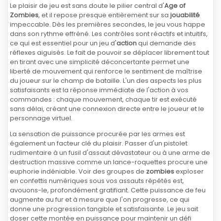
Le plaisir de jeu est sans doute le pilier central d'
Age of
Zombies
, et il repose presque entièrement sur sa
jouabilité
impeccable. Dès les premières secondes, le jeu vous happe
dans son rythme effréné. Les contrôles sont réactifs et intuitifs,
ce qui est essentiel pour un jeu d'
action
qui demande des
réflexes aiguisés. Le fait de pouvoir se déplacer librement tout
en tirant avec une simplicité déconcertante permet une
liberté de mouvement qui renforce le sentiment de maîtrise
du joueur sur le champ de bataille. L'un des aspects les plus
satisfaisants est la réponse immédiate de l'action à vos
commandes : chaque mouvement, chaque tir est exécuté
sans délai, créant une connexion directe entre le joueur et le
personnage virtuel.
La sensation de puissance procurée par les armes est
également un facteur clé du plaisir. Passer d'un pistolet
rudimentaire à un fusil d'assaut dévastateur ou à une arme de
destruction massive comme un lance-roquettes procure une
euphorie indéniable. Voir des groupes de
zombies
exploser
en confettis numériques sous vos assauts répétés est,
avouons-le, profondément gratifiant. Cette puissance de feu
augmente au fur et à mesure que l'on progresse, ce qui
donne une progression tangible et satisfaisante. Le jeu sait
doser cette montée en puissance pour maintenir un défi