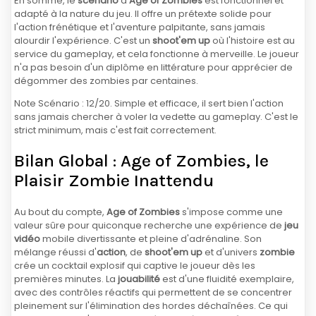
En somme, le
scénario
d'
Age of Zombies
est fonctionnel et
adapté à la nature du jeu. Il offre un prétexte solide pour
l'action frénétique et l'aventure palpitante, sans jamais
alourdir l'expérience. C'est un
shoot'em up
où l'histoire est au
service du gameplay, et cela fonctionne à merveille. Le joueur
n'a pas besoin d'un diplôme en littérature pour apprécier de
dégommer des zombies par centaines.
Note Scénario : 12/20. Simple et efficace, il sert bien l'action
sans jamais chercher à voler la vedette au gameplay. C'est le
strict minimum, mais c'est fait correctement.
Bilan Global : Age of Zombies, le
Plaisir Zombie Inattendu
Au bout du compte,
Age of Zombies
s'impose comme une
valeur sûre pour quiconque recherche une expérience de
jeu
vidéo
mobile divertissante et pleine d'adrénaline. Son
mélange réussi d'
action
, de
shoot'em up
et d'univers
zombie
crée un cocktail explosif qui captive le joueur dès les
premières minutes. La
jouabilité
est d'une fluidité exemplaire,
avec des contrôles réactifs qui permettent de se concentrer
pleinement sur l'élimination des hordes déchaînées. Ce qui