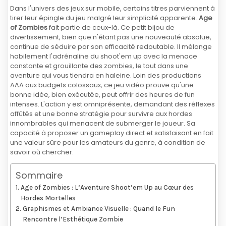
Dans l'univers des jeux sur mobile, certains titres parviennent à
tirer leur épingle du jeu malgré leur simplicité apparente.
Age
of Zombies
fait partie de ceux-là. Ce petit bijou de
divertissement, bien que n'étant pas une nouveauté absolue,
continue de séduire par son efficacité redoutable. Il mélange
habilement l'adrénaline du shoot'em up avec la menace
constante et grouillante des zombies, le tout dans une
aventure qui vous tiendra en haleine. Loin des productions
AAA aux budgets colossaux, ce jeu vidéo prouve qu'une
bonne idée, bien exécutée, peut offrir des heures de fun
intenses. L'action y est omniprésente, demandant des réflexes
affûtés et une bonne stratégie pour survivre aux hordes
innombrables qui menacent de submerger le joueur. Sa
capacité à proposer un gameplay direct et satisfaisant en fait
une valeur sûre pour les amateurs du genre, à condition de
savoir où chercher.
Sommaire
Age of Zombies : L’Aventure Shoot’em Up au Cœur des
Hordes Mortelles
Graphismes et Ambiance Visuelle : Quand le Fun
Rencontre l’Esthétique Zombie