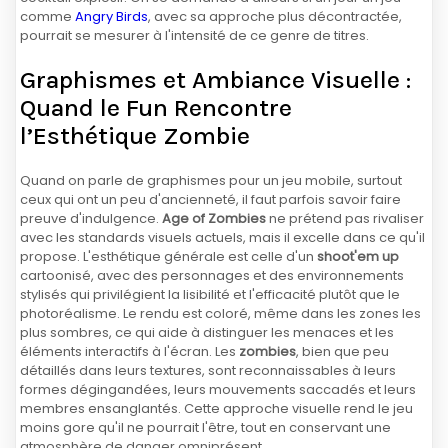
comme
Angry Birds
, avec sa approche plus décontractée,
pourrait se mesurer à l'intensité de ce genre de titres.
Graphismes et Ambiance Visuelle :
Quand le Fun Rencontre
l’Esthétique Zombie
Quand on parle de graphismes pour un jeu mobile, surtout
ceux qui ont un peu d'ancienneté, il faut parfois savoir faire
preuve d'indulgence.
Age of Zombies
ne prétend pas rivaliser
avec les standards visuels actuels, mais il excelle dans ce qu'il
propose. L'esthétique générale est celle d'un
shoot'em up
cartoonisé, avec des personnages et des environnements
stylisés qui privilégient la lisibilité et l'efficacité plutôt que le
photoréalisme. Le rendu est coloré, même dans les zones les
plus sombres, ce qui aide à distinguer les menaces et les
éléments interactifs à l'écran. Les
zombies
, bien que peu
détaillés dans leurs textures, sont reconnaissables à leurs
formes dégingandées, leurs mouvements saccadés et leurs
membres ensanglantés. Cette approche visuelle rend le jeu
moins gore qu'il ne pourrait l'être, tout en conservant une
atmosphère de danger omniprésent.