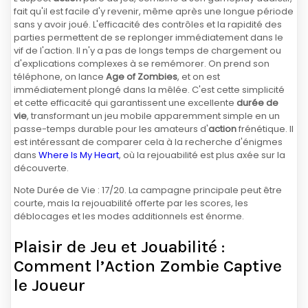
fait qu'il est facile d'y revenir, même après une longue période
sans y avoir joué. L'efficacité des contrôles et la rapidité des
parties permettent de se replonger immédiatement dans le
vif de l'action. Il n'y a pas de longs temps de chargement ou
d'explications complexes à se remémorer. On prend son
téléphone, on lance
Age of Zombies
, et on est
immédiatement plongé dans la mêlée. C'est cette simplicité
et cette efficacité qui garantissent une excellente
durée de
vie
, transformant un jeu mobile apparemment simple en un
passe-temps durable pour les amateurs d'
action
frénétique. Il
est intéressant de comparer cela à la recherche d'énigmes
dans
Where Is My Heart
, où la rejouabilité est plus axée sur la
découverte.
Note Durée de Vie : 17/20. La campagne principale peut être
courte, mais la rejouabilité offerte par les scores, les
déblocages et les modes additionnels est énorme.
Plaisir de Jeu et Jouabilité :
Comment l’Action Zombie Captive
le Joueur