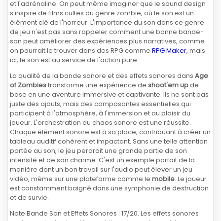
et l'adrénaline. On peut même imaginer que le sound design
s'inspire de films cultes du genre zombie, où le son est un
élément clé de l'horreur. L'importance du son dans ce genre
de jeu n'est pas sans rappeler comment une bonne bande-
son peut améliorer des expériences plus narratives, comme
on pourrait le trouver dans des RPG comme
RPG Maker
, mais
ici, le son est au service de l'action pure.
La qualité de la bande sonore et des effets sonores dans
Age
of Zombies
transforme une expérience de
shoot'em up
de
base en une aventure immersive et captivante. Ils ne sont pas
juste des ajouts, mais des composantes essentielles qui
participent à l'atmosphère, à l'immersion et au plaisir du
joueur. L'orchestration du chaos sonore est une réussite.
Chaque élément sonore est à sa place, contribuant à créer un
tableau auditif cohérent et impactant. Sans une telle attention
portée au son, le jeu perdrait une grande partie de son
intensité et de son charme. C'est un exemple parfait de la
manière dont un bon travail sur l'audio peut élever un jeu
vidéo, même sur une plateforme comme le
mobile
. Le joueur
est constamment baigné dans une symphonie de destruction
et de survie.
Note Bande Son et Effets Sonores : 17/20. Les effets sonores