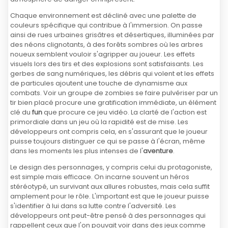
Chaque environnement est décliné avec une palette de
couleurs spécifique qui contribue à l'immersion. On passe
ainsi de rues urbaines grisâtres et désertiques, illuminées par
des néons clignotants, à des forêts sombres où les arbres
noueux semblent vouloir s'agripper au joueur. Les effets
visuels lors des tirs et des explosions sont satisfaisants. Les
gerbes de sang numériques, les débris qui volent et les effets
de particules ajoutent une touche de dynamisme aux
combats. Voir un groupe de zombies se faire pulvériser par un
tir bien placé procure une gratification immédiate, un élément
clé du
fun
que procure ce jeu vidéo. La clarté de l'action est
primordiale dans un jeu où la rapidité est de mise. Les
développeurs ont compris cela, en s'assurant que le joueur
puisse toujours distinguer ce qui se passe à l'écran, même
dans les moments les plus intenses de l'
aventure
.
Le design des personnages, y compris celui du protagoniste,
est simple mais efficace. On incarne souvent un héros
stéréotypé, un survivant aux allures robustes, mais cela suffit
amplement pour le rôle. L'important est que le joueur puisse
s'identifier à lui dans sa lutte contre l'adversité. Les
développeurs ont peut-être pensé à des personnages qui
rappellent ceux que l'on pouvait voir dans des jeux comme