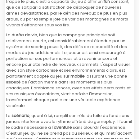
frappe le plus, c'est la capacité du jeu à offrir un
fun
constant,
que ce soit par la satisfaction de débloquer de nouvelles
armes dévastatrices, par le défi des niveaux de plus en plus
ardus, ou par la simple joie de voir des montagnes de morts-
vivants s'effondrer sous vos tirs.
La
durée de vie
, bien que la campagne principale soit
relativement courte, est considérablement étendue par un
système de scoring poussé, des défis de rejouabilité et des
modes de jeu additionnels. Le joueur est ainsi encouragé à
perfectionner ses performances et à revenir encore et
encore pour atteindre de nouveaux sommets. L'aspect visuel,
avec son style cartoonisé et ses environnements clairs, est
parfaitement adapté au jeu sur
mobile
, assurant une bonne
lisibilité de l'action même dans les moments les plus
chaotiques. L'ambiance sonore, avec ses effets percutants et
ses musiques évocatrices, vient parfaire l'immersion,
transformant chaque partie en une véritable expérience
viscérale.
Le
scénario
, quant à lui, remplit son rôle de toile de fond sans
jamais interférer avec le rythme effréné du gameplay. Il fournit
le cadre nécessaire à l'
aventure
sans alourdir l'expérience.
C'est un jeu qui ne se prend pas au sérieux, et qui met l'accent