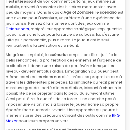
Il est intéressant de voir comment certains jeux, même sur
mobile
, arrivent à raconter des histoires marquantes avec
peu de moyens. Dans le cas d'
Age of Zombies
, le
scénario
est
une excuse pour l'
aventure
, un prétexte à une expérience de
jeu intense. Pensez à la manière dont des jeux comme
Fieldrunners
, malgré leur approche stratégique, impliquent le
joueur dans une lutte pour la survie de sa base. Ici, c'est une
lutte plus personnelle, plus directe. Le joueur est le seul
rempart entre la civilisation et le néant.
Malgré sa simplicité, le
scénario
remplit son rôle. Il justifie les
défis rencontrés, la prolifération des ennemis et l'urgence de
la situation. Il donne une raison de persévérer lorsque les
niveaux deviennent plus ardus. L'imagination du joueur peut
même combler les vides narratifs, créant sa propre histoire à
travers les différentes péripéties. La simplicité du récit permet
aussi une grande liberté d'interprétation, laissant à chacun la
possibilité de se projeter dans la peau du survivant ultime.
C'est peut-être là que réside sa force : il ne cherche pas à
imposer une vision, mais à laisser le joueur écrire sa propre
épopée face aux morts-vivants. Une approche qui pourrait
même inspirer des créateurs utilisant des outils comme
RPG
Maker
pour leurs propres univers.