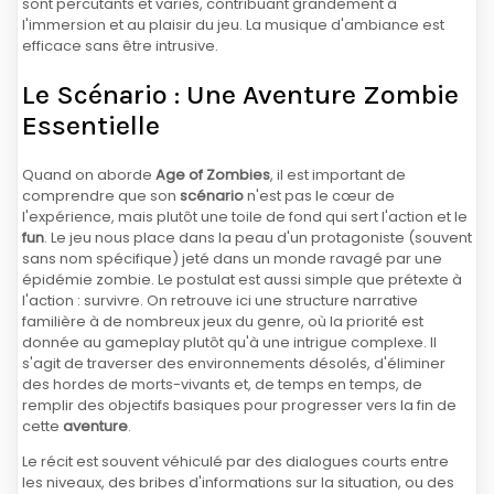
sont percutants et variés, contribuant grandement à
l'immersion et au plaisir du jeu. La musique d'ambiance est
efficace sans être intrusive.
Le Scénario : Une Aventure Zombie
Essentielle
Quand on aborde
Age of Zombies
, il est important de
comprendre que son
scénario
n'est pas le cœur de
l'expérience, mais plutôt une toile de fond qui sert l'action et le
fun
. Le jeu nous place dans la peau d'un protagoniste (souvent
sans nom spécifique) jeté dans un monde ravagé par une
épidémie zombie. Le postulat est aussi simple que prétexte à
l'action : survivre. On retrouve ici une structure narrative
familière à de nombreux jeux du genre, où la priorité est
donnée au gameplay plutôt qu'à une intrigue complexe. Il
s'agit de traverser des environnements désolés, d'éliminer
des hordes de morts-vivants et, de temps en temps, de
remplir des objectifs basiques pour progresser vers la fin de
cette
aventure
.
Le récit est souvent véhiculé par des dialogues courts entre
les niveaux, des bribes d'informations sur la situation, ou des