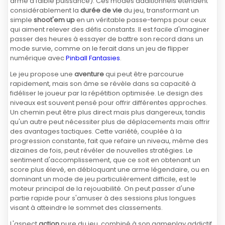
arme à faible puissance). Ces modes additionnels étendent
considérablement la
durée de vie
du jeu, transformant un
simple
shoot'em up
en un véritable passe-temps pour ceux
qui aiment relever des défis constants. Il est facile d'imaginer
passer des heures à essayer de battre son record dans un
mode survie, comme on le ferait dans un jeu de flipper
numérique avec
Pinball Fantasies
.
Le jeu propose une
aventure
qui peut être parcourue
rapidement, mais son âme se révèle dans sa capacité à
fidéliser le joueur par la répétition optimisée. Le design des
niveaux est souvent pensé pour offrir différentes approches.
Un chemin peut être plus direct mais plus dangereux, tandis
qu'un autre peut nécessiter plus de déplacements mais offrir
des avantages tactiques. Cette variété, couplée à la
progression constante, fait que refaire un niveau, même des
dizaines de fois, peut révéler de nouvelles stratégies. Le
sentiment d'accomplissement, que ce soit en obtenant un
score plus élevé, en débloquant une arme légendaire, ou en
dominant un mode de jeu particulièrement difficile, est le
moteur principal de la rejouabilité. On peut passer d'une
partie rapide pour s'amuser à des sessions plus longues
visant à atteindre le sommet des classements.
L'aspect
action
pure du jeu, combiné à son gameplay addictif,