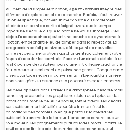
Au-delà de la simple élimination,
Age of Zombies
intègre des
éléments d'exploration et de recherche. Parfois, il faut trouver
un objet spécifique, activer un mécanisme ou simplement
atteindre un point de sortie désigné avant que le temps
imparti ne s'écoule ou que la horde ne vous submerge. Ces
objectifs secondaires ajoutent une couche de dynamisme à
l'action, empêchant le jeu de tomber dans la répétitivité. La
progression se fait par niveaux, débloquant de nouvelles
armes et des améliorations qui changent radicalement votre
façon d'aborder les combats. Passer d'un simple pistolet à un
fusil à pompe dévastateur, puis à une mitrailleuse crachant le
feu, procure un sentiment de puissance grisant. Chaque arme
a ses avantages et ses inconvénients, influençant la manière
dont vous gérez la distance et la proximité avec les ennemis.
Les développeurs ont su créer une atmosphère pesante mais
jamais oppressante. Les graphismes, bien que typiques des
productions mobile de leur époque, font le travail. Les décors
sont suffisamment détaillés pour être immersifs, et les
animations des zombies, bien que parfois rudimentaires,
suffisent à transmettre la terreur. L'ambiance sonore joue un
rôle majeur : les grognements gutturaux des morts-vivants, le
bruit sec des tirs, les cris de surprise du personnage, tout