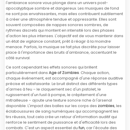
l'ambiance sonore vous plonge dans un univers post-
apocalyptique sombre et dangereux. Les musiques de fond
ne sont pas envahissantes, mais elles contribuent subtilement
à créer une atmosphère tendue et oppressante. Elles sont
souvent composées de nappes sonores sombres, de
rythmes discrets qui montent en intensité lors des phases
d'action les plus intenses. L'objectif est de vous maintenir dans
un état de vigilance constant, prêt à réagir à la moindre
menace. Parfois, la musique se fait plus discrète pour laisser
place à l'importance des bruits d'ambiance, accentuant le
côté survival.
Ce sont cependant les effets sonores qui brillent
particulièrement dans
Age of Zombies
. Chaque action,
chaque événement, est accompagné d'une réponse auditive
précise et satisfaisante. Le bruit distinct des différents types
d'armes à feu – le claquement sec d'un pistolet, le
rugissement d'un fusil à pompe, le crépitement d'une
mitrailleuse – ajoute une texture sonore riche à l'arsenal
disponible. L'impact des balles sur les corps des
zombies
, les
éclaboussures de sang numériques qui accompagnent les
tirs réussis, tout cela crée un retour d'information auditif qui
renforce le sentiment de puissance et d'efficacité lors des
combats. C'est un aspect essentiel du
fun
, car l'écoute des