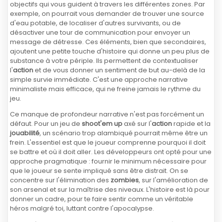
objectifs qui vous guident à travers les différentes zones. Par
exemple, on pourrait vous demander de trouver une source
d'eau potable, de localiser d'autres survivants, ou de
désactiver une tour de communication pour envoyer un
message de détresse. Ces éléments, bien que secondaires,
ajoutent une petite touche d'histoire qui donne un peu plus de
substance à votre périple. Ils permettent de contextualiser
l'
action
et de vous donner un sentiment de but au-delà de la
simple survie immédiate. C'est une approche narrative
minimaliste mais efficace, qui ne freine jamais le rythme du
jeu.
Ce manque de profondeur narrative n'est pas forcément un
défaut. Pour un jeu de
shoot'em up
axé sur l'
action
rapide et la
jouabilité
, un scénario trop alambiqué pourrait même être un
frein. L'essentiel est que le joueur comprenne pourquoi il doit
se battre et où il doit aller. Les développeurs ont opté pour une
approche pragmatique : fournir le minimum nécessaire pour
que le joueur se sente impliqué sans être distrait. On se
concentre sur l'élimination des
zombies
, sur l'amélioration de
son arsenal et sur la maîtrise des niveaux. L'histoire est là pour
donner un cadre, pour te faire sentir comme un véritable
héros malgré toi, luttant contre l'apocalypse.