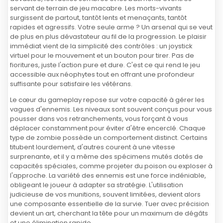
servant de terrain de jeu macabre. Les morts-vivants
surgissent de partout, tantôt lents et menaçants, tantôt
rapides et agressifs. Votre seule arme ? Un arsenal qui se veut
de plus en plus dévastateur au fil de la progression. Le plaisir
immédiat vient de la simplicité des contrôles : un joystick
virtuel pour le mouvement et un bouton pour tirer. Pas de
fioritures, juste l'action pure et dure. C'est ce qui rend le jeu
accessible aux néophytes tout en offrant une profondeur
suffisante pour satisfaire les vétérans.
Le cœur du gameplay repose sur votre capacité à gérer les
vagues d'ennemis. Les niveaux sont souvent conçus pour vous
pousser dans vos retranchements, vous forçant à vous
déplacer constamment pour éviter d'être encerclé. Chaque
type de zombie possède un comportement distinct. Certains
titubent lourdement, d'autres courent à une vitesse
surprenante, et il y a même des spécimens mutés dotés de
capacités spéciales, comme projeter du poison ou exploser à
l'approche. La variété des ennemis est une force indéniable,
obligeant le joueur à adapter sa stratégie. L'utilisation
judicieuse de vos munitions, souvent limitées, devient alors
une composante essentielle de la survie. Tuer avec précision
devient un art, cherchant la tête pour un maximum de dégâts
et une élimination rapide.