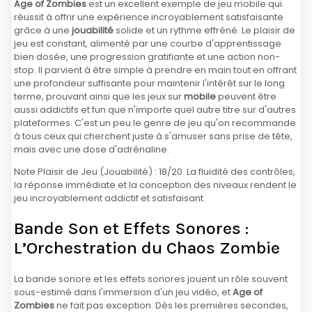
Age of Zombies
est un excellent exemple de jeu mobile qui
réussit à offrir une expérience incroyablement satisfaisante
grâce à une
jouabilité
solide et un rythme effréné. Le plaisir de
jeu est constant, alimenté par une courbe d'apprentissage
bien dosée, une progression gratifiante et une action non-
stop. Il parvient à être simple à prendre en main tout en offrant
une profondeur suffisante pour maintenir l'intérêt sur le long
terme, prouvant ainsi que les jeux sur
mobile
peuvent être
aussi addictifs et fun que n'importe quel autre titre sur d'autres
plateformes. C'est un peu le genre de jeu qu'on recommande
à tous ceux qui cherchent juste à s'amuser sans prise de tête,
mais avec une dose d'adrénaline.
Note Plaisir de Jeu (Jouabilité) : 18/20. La fluidité des contrôles,
la réponse immédiate et la conception des niveaux rendent le
jeu incroyablement addictif et satisfaisant.
Bande Son et Effets Sonores :
L’Orchestration du Chaos Zombie
La bande sonore et les effets sonores jouent un rôle souvent
sous-estimé dans l'immersion d'un jeu vidéo, et
Age of
Zombies
ne fait pas exception. Dès les premières secondes,