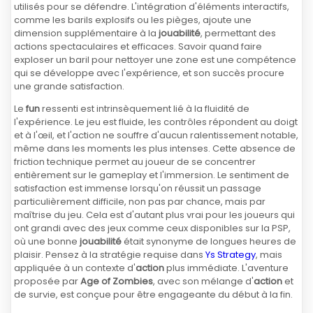
utilisés pour se défendre. L'intégration d'éléments interactifs,
comme les barils explosifs ou les pièges, ajoute une
dimension supplémentaire à la
jouabilité
, permettant des
actions spectaculaires et efficaces. Savoir quand faire
exploser un baril pour nettoyer une zone est une compétence
qui se développe avec l'expérience, et son succès procure
une grande satisfaction.
Le
fun
ressenti est intrinsèquement lié à la fluidité de
l'expérience. Le jeu est fluide, les contrôles répondent au doigt
et à l'œil, et l'action ne souffre d'aucun ralentissement notable,
même dans les moments les plus intenses. Cette absence de
friction technique permet au joueur de se concentrer
entièrement sur le gameplay et l'immersion. Le sentiment de
satisfaction est immense lorsqu'on réussit un passage
particulièrement difficile, non pas par chance, mais par
maîtrise du jeu. Cela est d'autant plus vrai pour les joueurs qui
ont grandi avec des jeux comme ceux disponibles sur la PSP,
où une bonne
jouabilité
était synonyme de longues heures de
plaisir. Pensez à la stratégie requise dans
Ys Strategy
, mais
appliquée à un contexte d'
action
plus immédiate. L'aventure
proposée par
Age of Zombies
, avec son mélange d'
action
et
de survie, est conçue pour être engageante du début à la fin.