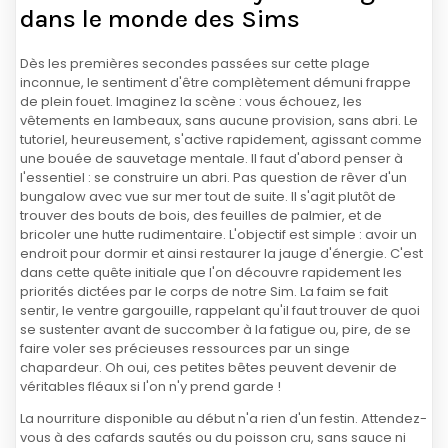
dans le monde des Sims
Dès les premières secondes passées sur cette plage
inconnue, le sentiment d'être complètement démuni frappe
de plein fouet. Imaginez la scène : vous échouez, les
vêtements en lambeaux, sans aucune provision, sans abri. Le
tutoriel, heureusement, s'active rapidement, agissant comme
une bouée de sauvetage mentale. Il faut d'abord penser à
l'essentiel : se construire un abri. Pas question de rêver d'un
bungalow avec vue sur mer tout de suite. Il s'agit plutôt de
trouver des bouts de bois, des feuilles de palmier, et de
bricoler une hutte rudimentaire. L'objectif est simple : avoir un
endroit pour dormir et ainsi restaurer la jauge d'énergie. C'est
dans cette quête initiale que l'on découvre rapidement les
priorités dictées par le corps de notre Sim. La faim se fait
sentir, le ventre gargouille, rappelant qu'il faut trouver de quoi
se sustenter avant de succomber à la fatigue ou, pire, de se
faire voler ses précieuses ressources par un singe
chapardeur. Oh oui, ces petites bêtes peuvent devenir de
véritables fléaux si l'on n'y prend garde !
La nourriture disponible au début n'a rien d'un festin. Attendez-
vous à des cafards sautés ou du poisson cru, sans sauce ni