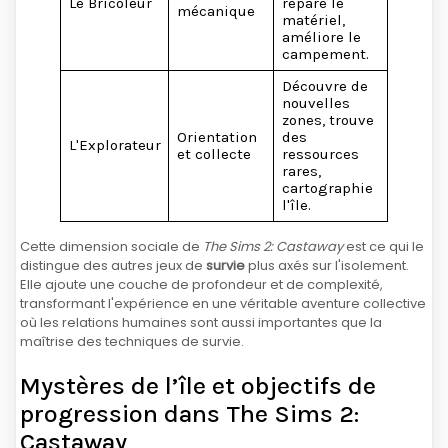
Le Bricoleur
répare le
mécanique
matériel,
améliore le
campement.
Découvre de
nouvelles
zones, trouve
Orientation
des
L'Explorateur
et collecte
ressources
rares,
cartographie
l'île.
Cette dimension sociale de
The Sims 2: Castaway
est ce qui le
distingue des autres jeux de
survie
plus axés sur l'isolement.
Elle ajoute une couche de profondeur et de complexité,
transformant l'expérience en une véritable aventure collective
où les relations humaines sont aussi importantes que la
maîtrise des techniques de survie.
Mystères de l’île et objectifs de
progression dans The Sims 2:
Castaway