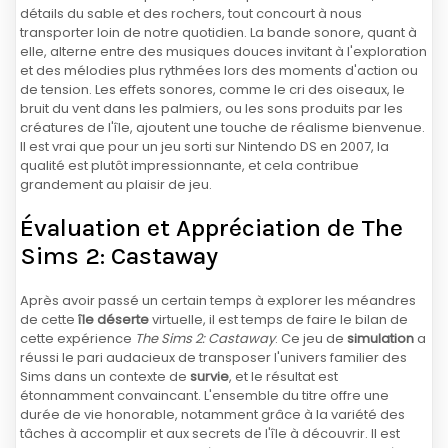
détails du sable et des rochers, tout concourt à nous
transporter loin de notre quotidien. La bande sonore, quant à
elle, alterne entre des musiques douces invitant à l'exploration
et des mélodies plus rythmées lors des moments d'action ou
de tension. Les effets sonores, comme le cri des oiseaux, le
bruit du vent dans les palmiers, ou les sons produits par les
créatures de l'île, ajoutent une touche de réalisme bienvenue.
Il est vrai que pour un jeu sorti sur Nintendo DS en 2007, la
qualité est plutôt impressionnante, et cela contribue
grandement au plaisir de jeu.
Évaluation et Appréciation de The
Sims 2: Castaway
Après avoir passé un certain temps à explorer les méandres
de cette
île déserte
virtuelle, il est temps de faire le bilan de
cette expérience
The Sims 2: Castaway
. Ce jeu de
simulation
a
réussi le pari audacieux de transposer l'univers familier des
Sims dans un contexte de
survie
, et le résultat est
étonnamment convaincant. L'ensemble du titre offre une
durée de vie honorable, notamment grâce à la variété des
tâches à accomplir et aux secrets de l'île à découvrir. Il est