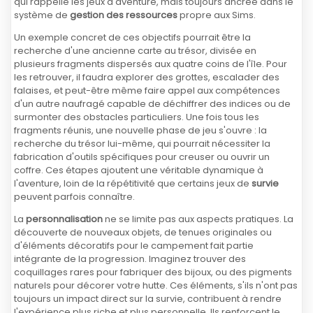
qui rappelle les jeux d'aventure, mais toujours ancrée dans le
système de
gestion des ressources
propre aux Sims.
Un exemple concret de ces objectifs pourrait être la
recherche d'une ancienne carte au trésor, divisée en
plusieurs fragments dispersés aux quatre coins de l'île. Pour
les retrouver, il faudra explorer des grottes, escalader des
falaises, et peut-être même faire appel aux compétences
d'un autre naufragé capable de déchiffrer des indices ou de
surmonter des obstacles particuliers. Une fois tous les
fragments réunis, une nouvelle phase de jeu s'ouvre : la
recherche du trésor lui-même, qui pourrait nécessiter la
fabrication d'outils spécifiques pour creuser ou ouvrir un
coffre. Ces étapes ajoutent une véritable dynamique à
l'aventure, loin de la répétitivité que certains jeux de
survie
peuvent parfois connaître.
La
personnalisation
ne se limite pas aux aspects pratiques. La
découverte de nouveaux objets, de tenues originales ou
d'éléments décoratifs pour le campement fait partie
intégrante de la progression. Imaginez trouver des
coquillages rares pour fabriquer des bijoux, ou des pigments
naturels pour décorer votre hutte. Ces éléments, s'ils n'ont pas
toujours un impact direct sur la survie, contribuent à rendre
l'expérience plus riche et plus personnelle. Ils renforcent le