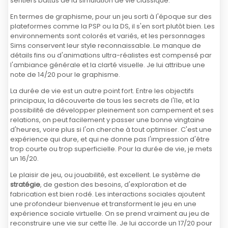
sentiers battus de la simulation de vie classique.
En termes de graphisme, pour un jeu sorti à l'époque sur des
plateformes comme la PSP ou la DS, il s'en sort plutôt bien. Les
environnements sont colorés et variés, et les personnages
Sims conservent leur style reconnaissable. Le manque de
détails fins ou d'animations ultra-réalistes est compensé par
l'ambiance générale et la clarté visuelle. Je lui attribue une
note de 14/20 pour le graphisme.
La durée de vie est un autre point fort. Entre les objectifs
principaux, la découverte de tous les secrets de l'île, et la
possibilité de développer pleinement son campement et ses
relations, on peut facilement y passer une bonne vingtaine
d'heures, voire plus si l'on cherche à tout optimiser. C'est une
expérience qui dure, et qui ne donne pas l'impression d'être
trop courte ou trop superficielle. Pour la durée de vie, je mets
un 16/20.
Le plaisir de jeu, ou jouabilité, est excellent. Le système de
stratégie
, de gestion des besoins, d'exploration et de
fabrication est bien rodé. Les interactions sociales ajoutent
une profondeur bienvenue et transforment le jeu en une
expérience sociale virtuelle. On se prend vraiment au jeu de
reconstruire une vie sur cette île. Je lui accorde un 17/20 pour