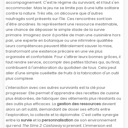
accompagnement. C'est le régime du survivant, et il faut s'en
accommoder. Mais le jeu ne se limite pas à une lutte solitaire
contre la nature. Très vite, on découvre que d'autres
naufragés sont présents sur l'île. Ces rencontres sont loin
d'être anodines. Ils représentent une ressource inestimable,
une chance de dépasser le simple stade de la survie
primaire. Imaginez avoir à portée de main une cuisinière hors
pair, une experte en botanique ou une infirmière qualifiée.
Leurs compétences peuvent littéralement sauver la mise,
transformant une existence précaire en une vie plus
organisée et confortable. Pour s'attirer leurs bonnes grâces, il
faut rendre service, accomplir des petites tâches qui, au final,
contribuent à l'amélioration du quotidien de tous. Cela peut
aller d'une simple cueillette de fruits à la fabrication d'un outil
plus complexe.
L'interaction avec ces autres survivants est la clé pour
progresser. Elle permet d'apprendre des recettes de cuisine
plus élaborées, de fabriquer des vêtements plus résistants ou
des outils plus efficaces. La
gestion des ressources
devient
alors un art subtil, demandant de doser ses efforts entre
l'exploration, la collecte et la diplomatie. C'est cette synergie
entre la
survie
et la
personnalisation
de son environnement
qui rend
The Sims 2: Castaway
si prenant. L'immersion est