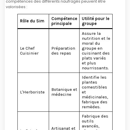
compétences des différents naufragés peuvent être
valorisées :
Compétence
Utilité pour le
Rôle du Sim
principale
groupe
Assure la
nutrition et le
moral du
Le Chef
Préparation
groupe en
Cuisinier
des repas
cuisinant des
plats variés
et plus
nourrissants.
Identifie les
plantes
comestibles
Botanique et
L'Herboriste
et
médecine
médicinales,
fabrique des
remèdes.
Fabrique des
outils
avancés,
Artisanat et