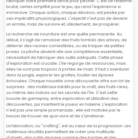
fabriquer votre première lance pour pêcher. C'est ce réalisme
brutal, certes simplifié pour le jeu, qui rend l'expérience si
immersive. Chaque action, chaque décision, est pesée par
ces impératifs physiologiques. L'objectif n'est pas de devenir
un ermite, mais de survivre et, idéalement, de prospérer.
La recherche de nourriture est une quête permanente. Au
début, il s'agit de ramasser des fruits tombés des arbres, de
déterrer des racines comestibles, ou de traquer de petites
proies. La pêche devient vite une compétence essentielle,
nécessitant de fabriquer des outils adéquats. Cette phase
d'exploration est cruciale. L'île regorge de ressources, mais
elles ne sont pas toujours à portée de main. Il faut s'aventurer
dans la jungle, explorer les grottes, fouiller les épaves
échouées. Chaque nouvelle zone découverte offre son lot de
surprises : des matériaux inédits pour le craft, des fruits rares,
ou même des indices sur les secrets de l'île. C'est cette
boucle de gameplay, entre exploration et utilisation des
découvertes, qui maintient le joueur en haleine. L'exploration
n'est pas une simple promenade ; elle est motivée par le
besoin de trouver de quoi vivre et de s'améliorer.
La fabrication, ou "crafting", est au cœur de la progression. Les
matériaux récoltés permettent de créer une multitude
d'objets, des outils de base comme des haches et des